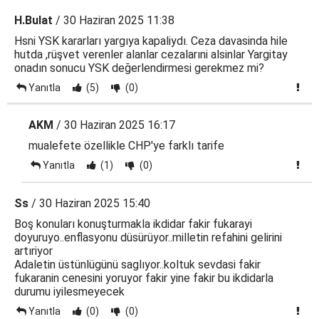
H.Bulat
/ 30 Haziran 2025 11:38
Hsni YSK kararları yargıya kapaliydı. Ceza davasinda hile
hutda ,rüşvet verenler alanlar cezalarıni alsinlar Yargitay
onadın sonucu YSK değerlendirmesi gerekmez mi?
Yanıtla
(5)
(0)
AKM
/ 30 Haziran 2025 16:17
mualefete özellikle CHP'ye farklı tarife
Yanıtla
(1)
(0)
Ss
/ 30 Haziran 2025 15:40
Boş konuları konuşturmakla ikdidar fakir fukarayi
doyuruyo..enflasyonu düsürüyor..milletin refahini gelirini
artıriyor
Adaletin üstünlügünü saglıyor..koltuk sevdasi fakir
fukaranin cenesini yoruyor fakir yine fakir bu ikdidarla
durumu iyilesmeyecek
Yanıtla
(0)
(0)