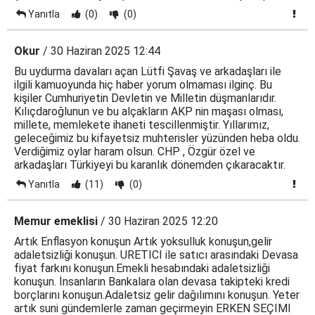
Yanıtla
(0)
(0)
Okur
/ 30 Haziran 2025 12:44
Bu uydurma davaları açan Lütfi Şavaş ve arkadaşları ile
ilgili kamuoyunda hiç haber yorum olmaması ilginç. Bu
kişiler Cumhuriyetin Devletin ve Milletin düşmanlarıdır.
Kılıçdaroğlunun ve bu alçakların AKP nin maşası olması,
millete, memlekete ihaneti tescillenmiştir. Yıllarımız,
geleceğimiz bu kifayetsiz muhterisler yüzünden heba oldu.
Verdiğimiz oylar haram olsun. CHP , Özgür özel ve
arkadaşları Türkiyeyi bu karanlık dönemden çıkaracaktır.
Yanıtla
(11)
(0)
Memur emeklisi
/ 30 Haziran 2025 12:20
Artık Enflasyon konuşun Artık yoksulluk konuşun,gelir
adaletsizliği konuşun. URETICI ile satıcı arasındaki Devasa
fiyat farkını konuşun.Emekli hesabındaki adaletsizliği
konuşun. İnsanların Bankalara olan devasa takipteki kredi
borçlarını konuşun.Adaletsiz gelir dağılımını konuşun. Yeter
artık suni gündemlerle zaman geçirmeyin ERKEN SEÇIMI