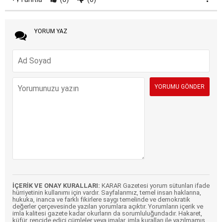
YORUM YAZ
İÇERİK VE ONAY KURALLARI:
KARAR Gazetesi yorum sütunları ifade
hürriyetinin kullanımı için vardır. Sayfalarımız, temel insan haklarına,
hukuka, inanca ve farklı fikirlere saygı temelinde ve demokratik
değerler çerçevesinde yazılan yorumlara açıktır. Yorumların içerik ve
imla kalitesi gazete kadar okurların da sorumluluğundadır. Hakaret,
küfür, rencide edici cümleler veya imalar, imla kuralları ile yazılmamış,