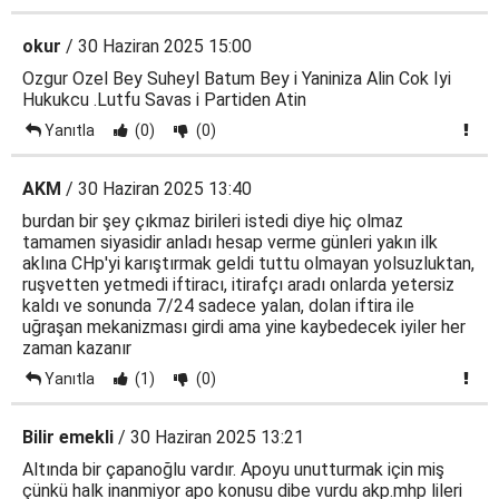
okur
/ 30 Haziran 2025 15:00
Ozgur Ozel Bey Suheyl Batum Bey i Yaniniza Alin Cok Iyi
Hukukcu .Lutfu Savas i Partiden Atin
Yanıtla
(0)
(0)
AKM
/ 30 Haziran 2025 13:40
burdan bir şey çıkmaz birileri istedi diye hiç olmaz
tamamen siyasidir anladı hesap verme günleri yakın ilk
aklına CHp'yi karıştırmak geldi tuttu olmayan yolsuzluktan,
ruşvetten yetmedi iftiracı, itirafçı aradı onlarda yetersiz
kaldı ve sonunda 7/24 sadece yalan, dolan iftira ile
uğraşan mekanizması girdi ama yine kaybedecek iyiler her
zaman kazanır
Yanıtla
(1)
(0)
Bilir emekli
/ 30 Haziran 2025 13:21
Altında bir çapanoğlu vardır. Apoyu unutturmak için miş
çünkü halk inanmiyor apo konusu dibe vurdu akp.mhp lileri