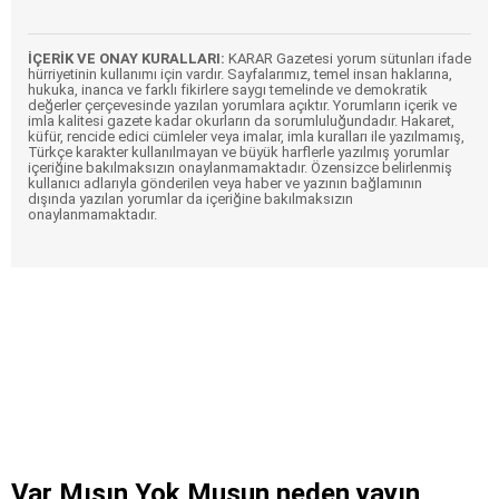
İÇERİK VE ONAY KURALLARI:
KARAR Gazetesi yorum sütunları ifade
hürriyetinin kullanımı için vardır. Sayfalarımız, temel insan haklarına,
hukuka, inanca ve farklı fikirlere saygı temelinde ve demokratik
değerler çerçevesinde yazılan yorumlara açıktır. Yorumların içerik ve
imla kalitesi gazete kadar okurların da sorumluluğundadır. Hakaret,
küfür, rencide edici cümleler veya imalar, imla kuralları ile yazılmamış,
Türkçe karakter kullanılmayan ve büyük harflerle yazılmış yorumlar
içeriğine bakılmaksızın onaylanmamaktadır. Özensizce belirlenmiş
kullanıcı adlarıyla gönderilen veya haber ve yazının bağlamının
dışında yazılan yorumlar da içeriğine bakılmaksızın
onaylanmamaktadır.
Var Mısın Yok Musun neden yayın