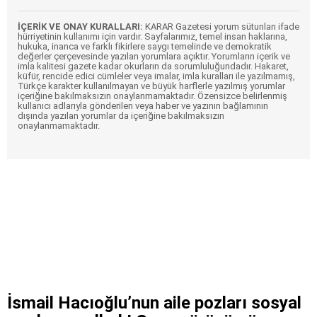
İÇERİK VE ONAY KURALLARI:
KARAR Gazetesi yorum sütunları ifade
hürriyetinin kullanımı için vardır. Sayfalarımız, temel insan haklarına,
hukuka, inanca ve farklı fikirlere saygı temelinde ve demokratik
değerler çerçevesinde yazılan yorumlara açıktır. Yorumların içerik ve
imla kalitesi gazete kadar okurların da sorumluluğundadır. Hakaret,
küfür, rencide edici cümleler veya imalar, imla kuralları ile yazılmamış,
Türkçe karakter kullanılmayan ve büyük harflerle yazılmış yorumlar
içeriğine bakılmaksızın onaylanmamaktadır. Özensizce belirlenmiş
kullanıcı adlarıyla gönderilen veya haber ve yazının bağlamının
dışında yazılan yorumlar da içeriğine bakılmaksızın
onaylanmamaktadır.
İsmail Hacıoğlu’nun aile pozları sosyal