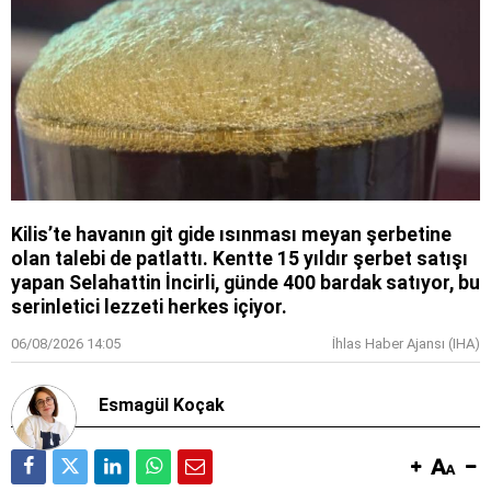
Kilis’te havanın git gide ısınması meyan şerbetine
olan talebi de patlattı. Kentte 15 yıldır şerbet satışı
yapan Selahattin İncirli, günde 400 bardak satıyor, bu
serinletici lezzeti herkes içiyor.
06/08/2026 14:05
İhlas Haber Ajansı (IHA)
Esmagül Koçak