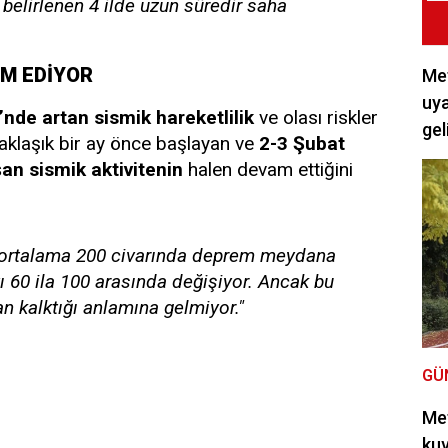
belirlenen 4 ilde uzun süredir saha
AM EDİYOR
Met
uya
’nde artan sismik hareketlilik
ve olası riskler
gel
yaklaşık bir ay önce başlayan ve
2-3 Şubat
an sismik aktivitenin
halen devam ettiğini
k ortalama 200 civarında deprem meydana
 60 ila 100 arasında değişiyor. Ancak bu
 kalktığı anlamına gelmiyor."
GÜ
Met
kuv