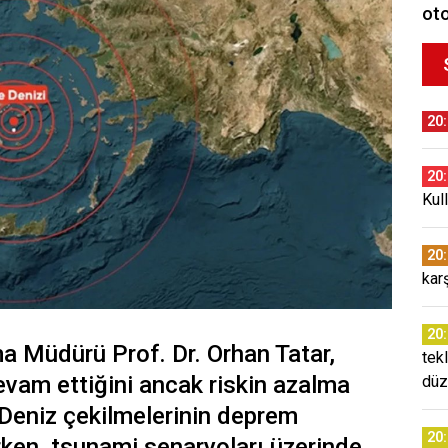
oto
20
20
Kul
20
kar
20
 Müdürü Prof. Dr. Orhan Tatar,
tekl
evam ettiğini ancak riskin azalma
düz
 Deniz çekilmelerinin deprem
20
rken, tsunami senaryoları üzerinde