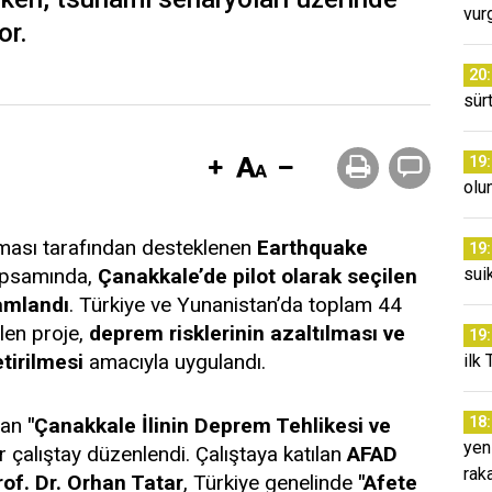
vur
or.
20
sür
19
olu
zması tarafından desteklenen
Earthquake
19
psamında,
Çanakkale’de pilot olarak seçilen
sui
amlandı
. Türkiye ve Yunanistan’da toplam 44
ilen proje,
deprem risklerinin azaltılması ve
19
tirilmesi
amacıyla uygulandı.
ilk 
dan
"Çanakkale İlinin Deprem Tehlikesi ve
18
yen
ir çalıştay düzenlendi. Çalıştaya katılan
AFAD
rak
f. Dr. Orhan Tatar
, Türkiye genelinde
"Afete