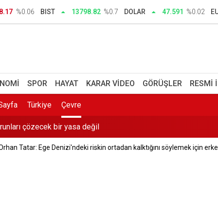
ğrısı: Engel olun
8.17
%0.06
BIST
13798.82
%0.7
DOLAR
47.591
%0.02
E
ı: İtibar suikastı olsun diye adında ‘rüşvet’ geçiyor
zi: Berlin’in ilk Türk başbakanı olabilir
def Holding'in sırrı ne? Hedef Holding sahibi kim? Namık Kemal
NOMI
SPOR
HAYAT
KARAR VIDEO
GÖRÜŞLER
RESMI 
runları çözecek bir yasa değil
Sayfa
Türkiye
Çevre
gın
 Orhan Tatar: Ege Denizi'ndeki riskin ortadan kalktığını söylemek için erk
cu İl Yönetim Kurulu oluşturuldu
akkında tahliye kararı