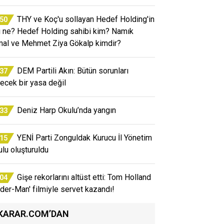
THY ve Koç'u sollayan Hedef Holding'in
:50
rı ne? Hedef Holding sahibi kim? Namık
al ve Mehmet Ziya Gökalp kimdir?
DEM Partili Akın: Bütün sorunları
:37
ecek bir yasa değil
Deniz Harp Okulu’nda yangın
:33
YENİ Parti Zonguldak Kurucu İl Yönetim
:15
ulu oluşturuldu
Gişe rekorlarını altüst etti: Tom Holland
:04
ider-Man' filmiyle servet kazandı!
KARAR.COM’DAN