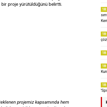
bir proje yürütüldüğünü belirtti.
18
sır
Kem
18
çöz
18
18
Kur
18
'Sp
esteklenen projemiz kapsamında hem