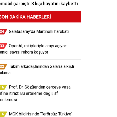
mobil çarpıştı: 3 kişi hayatını kaybetti
SON DAKIKA HABERLERI
Galatasaray’da Martinelli harekatı
:34
OpenAI, rakipleriyle arayı açıyor:
:33
lanıcı sayısı rekora koşuyor
Takım arkadaşlarından Salah’a alkışlı
:33
şılama
Prof. Dr. Sözüer’den çerçeve yasa
:16
ifine itiraz: Bu erteleme değil, af
enlemesi
MGK bildirisinde 'Terörsüz Türkiye'
:16