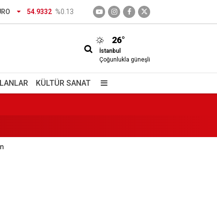
URO
54.9332
%0.13
26°
İstanbul
Çoğunlukla güneşli
 ve Mehmet Ziya Gökalp kimdir?
İLANLAR
KÜLTÜR SANAT
en