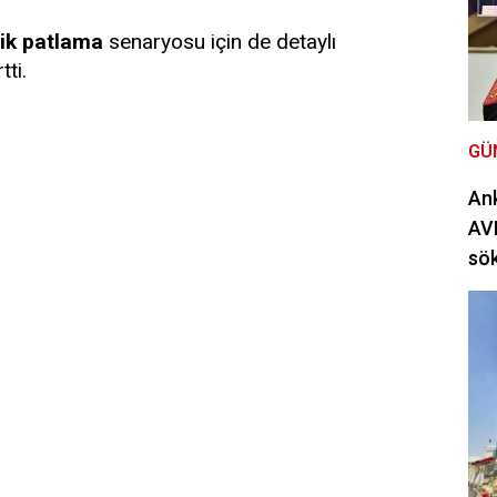
ik patlama
senaryosu için de detaylı
tti.
GÜ
Ank
AVM
sö