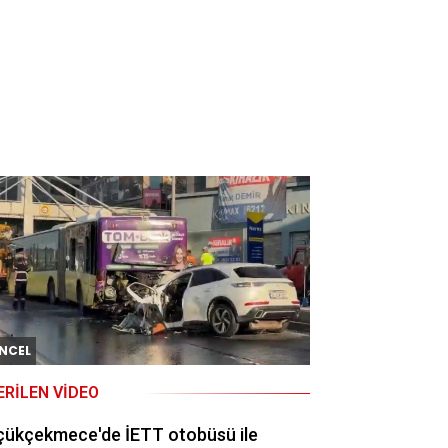
NCEL
ERILEN VIDEO
çükçekmece'de İETT otobüsü ile