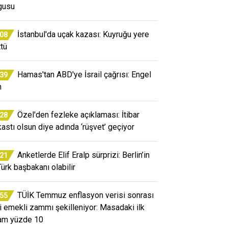
gusu
İstanbul'da uçak kazası: Kuyruğu yere
:08
ttü
Hamas'tan ABD'ye İsrail çağrısı: Engel
:39
n
Özel'den fezleke açıklaması: İtibar
:28
kastı olsun diye adında ‘rüşvet’ geçiyor
Anketlerde Elif Eralp sürprizi: Berlin’in
:21
Türk başbakanı olabilir
TÜİK Temmuz enflasyon verisi sonrası
:55
i emekli zammı şekilleniyor: Masadaki ilk
am yüzde 10