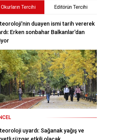
Okurların Tercihi
Editörün Tercihi
eoroloji'nin duayen ismi tarih vererek
rdı: Erken sonbahar Balkanlar'dan
iyor
NCEL
eoroloji uyardı: Sağanak yağış ve
vetli rüzgar etkili olacak