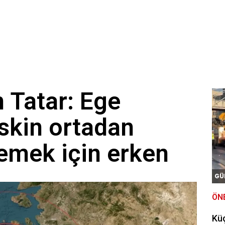
n Tatar: Ege
iskin ortadan
lemek için erken
GÜ
ÖN
Kü