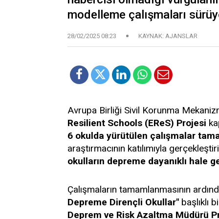
modelleme çalışmaları sürüy
28/02/2025 08:23
KAYNAK: AJANSLAR
Avrupa Birliği Sivil Korunma Mekani
Resilient Schools (EReS) Projesi
ka
6 okulda yürütülen çalışmalar tam
araştırmacının katılımıyla gerçekleştir
okulların depreme dayanıklı hale ge
Çalışmaların tamamlanmasının ardın
Depreme Dirençli Okullar"
başlıklı b
Deprem ve Risk Azaltma Müdürü Pro