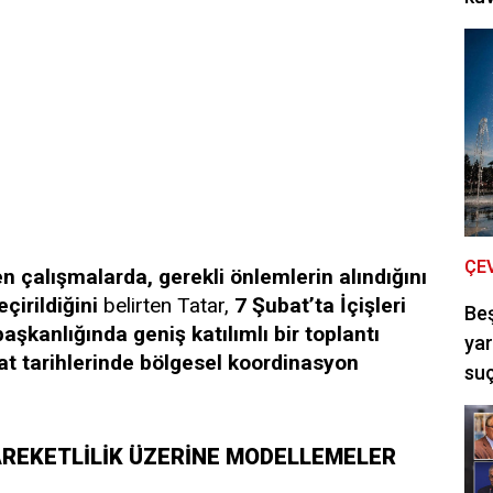
ÇE
 çalışmalarda, gerekli önlemlerin alındığını
çirildiğini
belirten Tatar,
7 Şubat’ta İçişleri
Be
şkanlığında geniş katılımlı bir toplantı
yar
t tarihlerinde bölgesel koordinasyon
suç
AREKETLİLİK ÜZERİNE MODELLEMELER