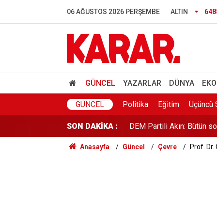
Hamas'tan ABD'ye İsrail ça
06 AĞUSTOS 2026 PERŞEMBE
ALTIN
648
Özel'den fezleke açıklamas
Anketlerde Elif Eralp sürpri
THY ve Koç'u sollayan He
GÜNCEL
YAZARLAR
DÜNYA
EKO
DEM Partili Akın: Bütün so
GÜNCEL
Politika
Eğitim
Üçüncü 
SON DAKİKA :
Deniz Harp Okulu’nda yan
Anasayfa
Güncel
Çevre
Prof. Dr.
YENİ Parti Zonguldak Kuru
Avcılar Belediye Başkanı h