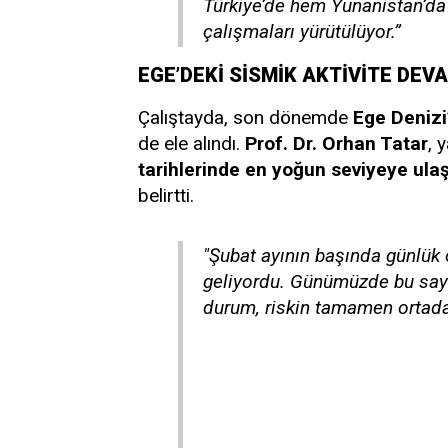
Türkiye’de hem Yunanistan’da 
çalışmaları yürütülüyor.”
EGE’DEKİ SİSMİK AKTİVİTE DEV
Çalıştayda, son dönemde
Ege Denizi
de ele alındı.
Prof. Dr. Orhan Tatar
, 
tarihlerinde en yoğun seviyeye ulaş
belirtti.
"Şubat ayının başında günlü
geliyordu. Günümüzde bu sayı
durum, riskin tamamen ortadan