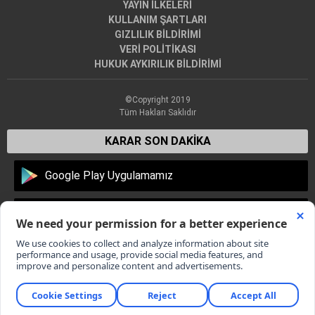
YAYIN İLKELERİ
KULLANIM ŞARTLARI
GIZLILIK BİLDİRİMİ
VERİ POLİTİKASI
HUKUK AYKIRILIK BİLDİRİMİ
©Copyright 2019
Tüm Hakları Saklıdır
KARAR SON DAKİKA
Google Play Uygulamamız
Apple Store Uygulamamız
Dünyadan en son haberler, Türkiye'den son dakika gelişmeleri,
günün öne çıkan gündem haberleri, dünya ekonomi
piyasalarından flaş haberler, en yeni spor haberleri ve magazin