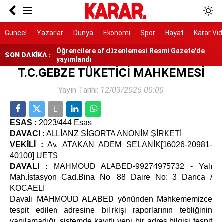
Resmi Gazete'de yayımlandı: Dört ülkeye yeni
büyükelçi atandı
Turhan Çömez hakkında soruşturma
Güncel
Yazarlar
Dünya
Ekonomi
Spor
Hayat
Karar Vi
Öğrencilere af düzenlemesi Resmi Gazete'de
SON DAKİKA :
yayımlandı
T.C.GEBZE TÜKETİCİ MAHKEMESİ
Suça sürüklenen çocuklara ilişkin kanun teklifi
yasalaştı
Yayın Tarihi:
12/03/2025 00:00
Siyasi hesaplaşmayı ailelere kadar uzatmak
acizliktir
ESAS :
2023/444 Esas
NATO’nun 5. maddesiyle aynı
DAVACI :
ALLİANZ SİGORTA ANONİM ŞİRKETİ
VEKİLİ :
Av. ATAKAN ADEM SELANİK[16026-20981-
40100] UETS
DAVALI :
MAHMOUD ALABED-99274975732 - Yalı
Mah.İstasyon Cad.Bina No: 88 Daire No: 3 Darıca /
KOCAELİ
Davalı MAHMOUD ALABED yönünden Mahkememizce
tespit edilen adresine bilirkişi raporlarının tebliğinin
yapılamadığı, sistemde kayıtlı yeni bir adres bilgisi tespit