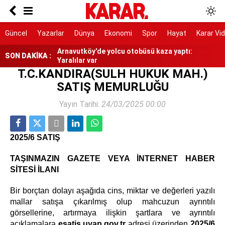
YENİ Partili Özgür Karabat’tan Bakan Şimşek’e
“fabrika” tepkisi
Artvin'de insansız hava aracı bulundu
Güncel
Yazarlar
Dünya
Ekonomi
Spor
Hayat
Karar Vi
Arnavutköy'de yolcu otobüsü kaza yaptı:
SON DAKİKA :
Yaralılar var
T.C.KANDIRA(SULH HUKUK MAH.)
Milyonlarca ev sahibine kötü haber: 2027 emlak
SATIŞ MEMURLUĞU
vergisinde yüzde 50 zam kapıda
5 yaşındaki Ada ve onu kurtarmaya çalışan
Yayın Tarihi:
24/03/2025 00:00
Derya boğuldu
CHP, Menderes'te aday çıkaracak
2025/6 SATIŞ
TAŞINMAZIN GAZETE VEYA İNTERNET HABER
SİTESİ İLANI
Bir borçtan dolayı aşağıda cins, miktar ve değerleri yazılı
mallar satışa çıkarılmış olup mahcuzun ayrıntılı
görsellerine, artırmaya ilişkin şartlara ve ayrıntılı
açıklamalara
esatis.uyap.gov.tr
adresi üzerinden
2025/6