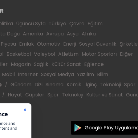
ER
litika
Üçüncü Syfa
Türkiye
Çevre
Eğitim
ta Doğu
Amerika
Avrupa
Asya
Afrika
Piyasa
Emlak
Otomotiv
Enerji
Sosyal Güvenlik
Şirketle
ol
Basketbol
Voleybol
Atletizm
Motor Sporları
Diğer
iler
Magazin
Sağlık
Kültür Sanat
Eğlence
Mobil
İnternet
Sosyal Medya
Yazılım
Bilim
o
Gündem
Dizi
Sinema
Komik
İlginç
Teknoloji
Spor
Hayat
Capsler
Spor
Teknoloji
Kültür ve Sanat
Gün
Google Play Uygulam