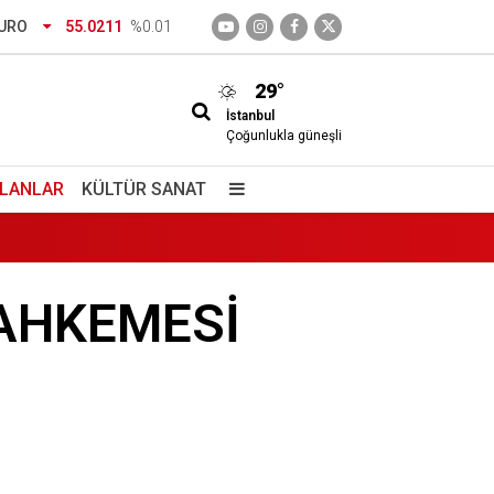
URO
55.0211
%0.01
29°
İstanbul
Çoğunlukla güneşli
İLANLAR
KÜLTÜR SANAT
MAHKEMESİ