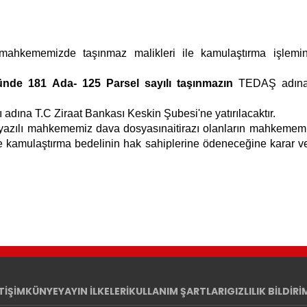
ili mahkememizde taşınmaz malikleri ile kamulaştırma işl
yünde
181
Ada- 125 Parsel
sayılı taşınmazın
TEDAŞ adına K
adına T.C Ziraat Bankası Keskin Şubesi'ne yatırılacaktır.
 yazılı mahkememiz dava dosyasınaitirazı olanların mahkememiz
akdirde kamulaştırma bedelinin hak sahiplerine ödeneceğine kara
ETİŞİM
KÜNYE
YAYIN İLKELERİ
KULLANIM ŞARTLARI
GIZLILIK BİLDİRİ