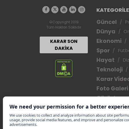
KATEGORİL
Güncel
Po
©Copyright 2019
Tüm Hakları Saklıdır
Dünya
Or
Ekonomi
KARAR SON
DAKİKA
Spor
Futb
Hayat
Diz
Teknoloji
Karar Vide
Foto Galeri
Görüşler
Yazarlar