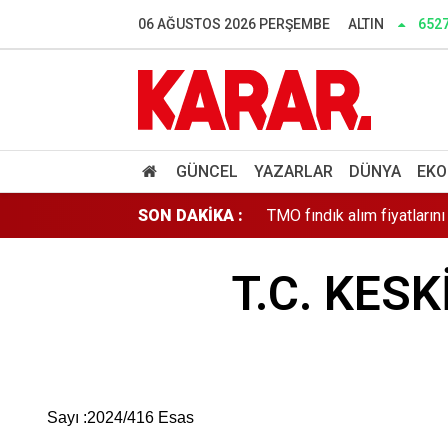
Burdur'da 132 bin ağaçlık
06 AĞUSTOS 2026 PERŞEMBE
ALTIN
6527
Bakan Fidan'dan Suriye ha
Çerçeve yasaya MHP'den bi
Klibinde tüfek kullanmıştı
GÜNCEL
YAZARLAR
DÜNYA
EKO
SON DAKİKA :
TMO fındık alım fiyatlarını 
Başsavcılık olumlu yazı y
T.C. KES
Türkiye ve 7 ülke İsrail'i k
Ertuğrul Özkök "Cumhurbaş
Sayı :2024/416 Esas