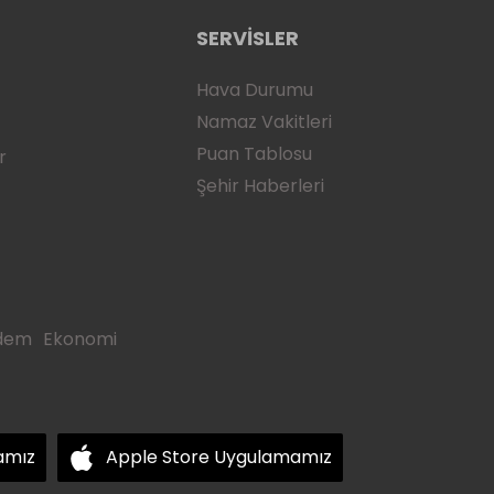
SERVİSLER
Hava Durumu
Namaz Vakitleri
Puan Tablosu
r
Şehir Haberleri
dem
Ekonomi
amız
Apple Store Uygulamamız