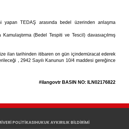
emini yapan TEDAŞ arasında bedel üzerinden anlaşma
amulaştırma (Bedel Tespiti ve Tescil) davasıaçılmış
e ilan tarihinden itibaren on gün içindemüracat ederek
r verileceği , 2942 Sayılı Kanunun 10/4 maddesi gereğince
#ilangovtr
BASIN NO: ILN02176822
Mİ
VERİ POLİTİKASI
HUKUK AYKIRILIK BİLDİRİMİ