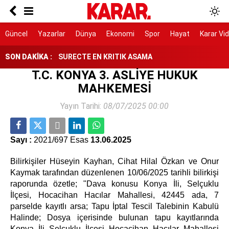
Kendisinin çayını dahi içmedim
Ayrımcılığı hak etmedik
Güncel
Yazarlar
Dünya
Ekonomi
Spor
Hayat
Karar Vi
SON DAKİKA :
SURECTE EN KRITIK ASAMA
T.C. KONYA 3. ASLİYE HUKUK
91 yaşındaki kadın yanarak hayatını kaybetti
MAHKEMESİ
Belediye kursunda öğrendiği meslekle evini
Yayın Tarihi:
08/07/2025 00:00
atölyeye dönüştürdü
Gazi ve şehit yakınlarına ilişkin teklif kabul
edildi
Sayı :
2021/697 Esas
13.06.2025
Bilirkişiler Hüseyin Kayhan, Cihat Hilal Özkan ve Onur
Kaymak tarafından düzenlenen 10/06/2025 tarihli bilirkişi
raporunda özetle; "Dava konusu Konya İli, Selçuklu
İlçesi, Hocacihan Hacılar Mahallesi, 42445 ada, 7
parselde kayıtlı arsa; Tapu İptal Tescil Talebinin Kabulü
Halinde; Dosya içerisinde bulunan tapu kayıtlarında
Konya İli Selçuklu İlçesi Hocacihan Hacılar Mahallesi