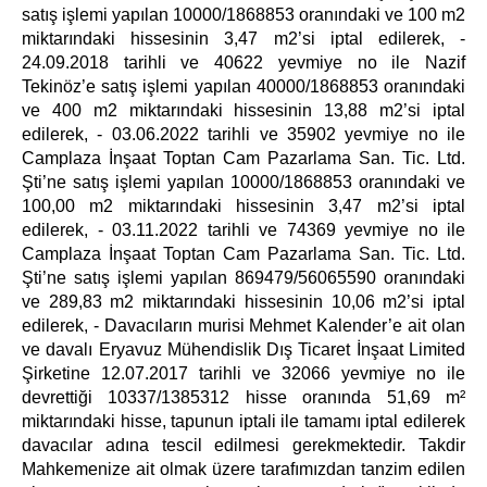
satış işlemi yapılan 10000/1868853 oranındaki ve 100 m2
miktarındaki hissesinin 3,47 m2’si iptal edilerek, -
24.09.2018 tarihli ve 40622 yevmiye no ile Nazif
Tekinöz’e satış işlemi yapılan 40000/1868853 oranındaki
ve 400 m2 miktarındaki hissesinin 13,88 m2’si iptal
edilerek, - 03.06.2022 tarihli ve 35902 yevmiye no ile
Camplaza İnşaat Toptan Cam Pazarlama San. Tic. Ltd.
Şti’ne satış işlemi yapılan 10000/1868853 oranındaki ve
100,00 m2 miktarındaki hissesinin 3,47 m2’si iptal
edilerek, - 03.11.2022 tarihli ve 74369 yevmiye no ile
Camplaza İnşaat Toptan Cam Pazarlama San. Tic. Ltd.
Şti’ne satış işlemi yapılan 869479/56065590 oranındaki
ve 289,83 m2 miktarındaki hissesinin 10,06 m2’si iptal
edilerek, - Davacıların murisi Mehmet Kalender’e ait olan
ve davalı Eryavuz Mühendislik Dış Ticaret İnşaat Limited
Şirketine 12.07.2017 tarihli ve 32066 yevmiye no ile
devrettiği 10337/1385312 hisse oranında 51,69 m²
miktarındaki hisse, tapunun iptali ile tamamı iptal edilerek
davacılar adına tescil edilmesi gerekmektedir. Takdir
Mahkemenize ait olmak üzere tarafımızdan tanzim edilen