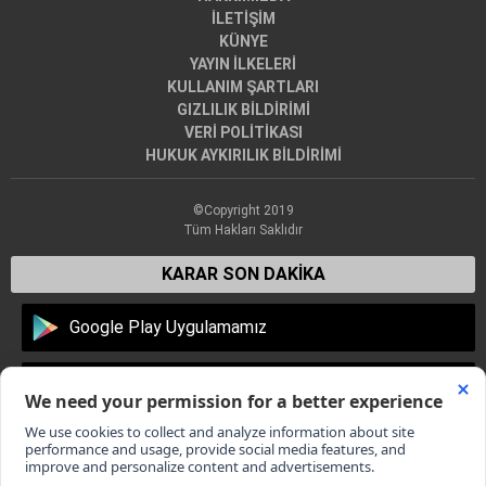
İLETİŞİM
KÜNYE
YAYIN İLKELERİ
KULLANIM ŞARTLARI
GIZLILIK BİLDİRİMİ
VERİ POLİTİKASI
HUKUK AYKIRILIK BİLDİRİMİ
©Copyright 2019
Tüm Hakları Saklıdır
KARAR SON DAKİKA
Google Play Uygulamamız
Apple Store Uygulamamız
Dünyadan en son haberler, Türkiye'den son dakika gelişmeleri,