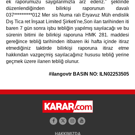
ek raporumuzu saygılarımızla arz ederiz." şeklinde
düzenlendiğinden bilirkişi raporunun davalı
037**********012 Mer sis Numa ralı Eryavuz Müh endislik
Dış Tica ret İnşaat Limited Şirketi'ne,Son ilan tarihinden iti
baren 7 gün sonra işbu tebliğin yapılmış sayılacağı ve bu
sürenin bitimi ile bilirkişi raporuna HMK 281. maddesi
gereğince tebliğ tarihinden itibaren iki hafta içinde itiraz
etmediğiniz taktirde bilirkişi raporuna itiraz etme
hakkından vazgeçmiş sayılacağınız hususu tebliğ yerine
geçmek üzere ilanen tebliğ olunur.
#ilangovtr
BASIN NO: ILN02253505
HAKKIMIZDA