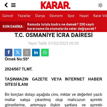
Kuşadası Belediye Başkanı Günel'den
operasyon açıklaması
AKOM tarih verdi: İstanbul'da sıcaklıklar
Güncel
Yazarlar
Dünya
Ekonomi
Spor
Hayat
Karar Vi
düşecek
Kamuda tutulu kadro ne demek? 200 sayılı
SON DAKİKA :
kararname ile atamalarda neler değişecek?
T.C. OSMANİYE İCRA DAİRESİ
Görme engelli genç metro raylarına düştü
Yayın Tarihi:
07/02/2025 00:00
“Çerçeve yasa” yarın görüşülecek
Örnek No:55*
Nazar'ın yeni görüntüleri dava dosyasında
2024/567 TLMT.
TAŞINMAZIN GAZETE VEYA İNTERNET HABER
SİTESİ İLANI
Bir borçtan dolayı aşağıda cins, miktar ve değerleri yazılı
mallar satışa çıkarılmış olup mahcuzun ayrıntılı
görsellerine, artırmaya ilişkin şartlara ve ayrıntılı