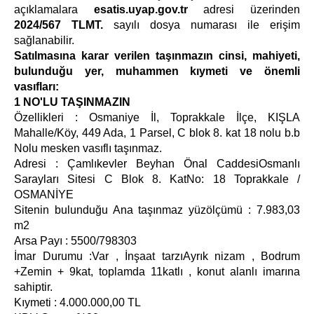
açıklamalara
esatis.uyap.gov.tr
adresi üzerinden
2024/567 TLMT.
sayılı dosya numarası ile erişim
sağlanabilir.
Satılmasına karar verilen taşınmazın cinsi, mahiyeti,
bulunduğu yer, muhammen kıymeti ve önemli
vasıfları:
1 NO'LU TAŞINMAZIN
Özellikleri : Osmaniye İl, Toprakkale İlçe, KIŞLA
Mahalle/Köy, 449 Ada, 1 Parsel, C blok 8. kat 18 nolu b.b
Nolu mesken vasıflı taşınmaz.
Adresi : Çamlıkevler Beyhan Önal CaddesiOsmanlı
Sarayları Sitesi C Blok 8. KatNo: 18 Toprakkale /
OSMANİYE
Sitenin bulunduğu Ana taşınmaz yüzölçümü : 7.983,03
m2
Arsa Payı : 5500/798303
İmar Durumu :Var , İnşaat tarzıAyrık nizam , Bodrum
+Zemin + 9kat, toplamda 11katlı , konut alanlı imarına
sahiptir.
Kıymeti : 4.000.000,00 TL