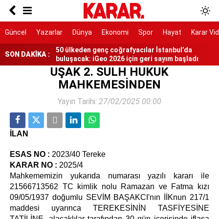
İbrahim Peksoy Silivri’den Taksim’e ulaştı
Sapanca Gölü’nde su seviyesi geçen yıla göre 11
Güncel
Yazarlar
Dünya
Ekonomi
Spor
Hayat
Karar Vi
santimetre yükseldi
50 ülkeden genç coğrafyacılar İstanbul’da
SON DAKİKA :
buluşacak: iGeo 2026 için geri sayım başladı
UŞAK 2. SULH HUKUK
Miniklere Papatya’dan çocuklara mutluluk dolu
MAHKEMESİNDEN
buluşma
Yayın Tarihi:
27/02/2025 00:00
“Suudi Arabistan’ı kimse koruyamayacak”
Görüşme öncesi kapıda gerilim
İLAN
ESAS NO
:
2023/40 Tereke
KARAR NO
:
2025/4
Mahkememizin yukarıda numarası yazılı kararı ile
21566713562 TC kimlik nolu Ramazan ve Fatma kızı
09/05/1937 doğumlu SEVİM BAŞAKCI'nın İİKnun 217/1
maddesi uyarınca TEREKESİNİN TASFİYESİNE
TATİLİNE, alacaklılar tarafından 30 gün içerisinde iflasa