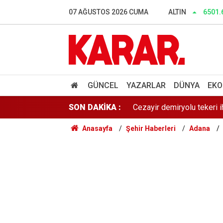
Dalgıçlar bile işin içindey
07 AĞUSTOS 2026 CUMA
ALTIN
6501.
SONAR anketinde Yeni Parti 
Tahliye edilen Çaykara’dan
Cezayir demiryolu tekeri 
GÜNCEL
YAZARLAR
DÜNYA
EKO
SON DAKİKA :
Günaydın YENİ Parti Artvin
Anasayfa
Şehir Haberleri
Adana
Çerçeve yasa sonrası Diyan
Dışarıda nefes alınamıyor