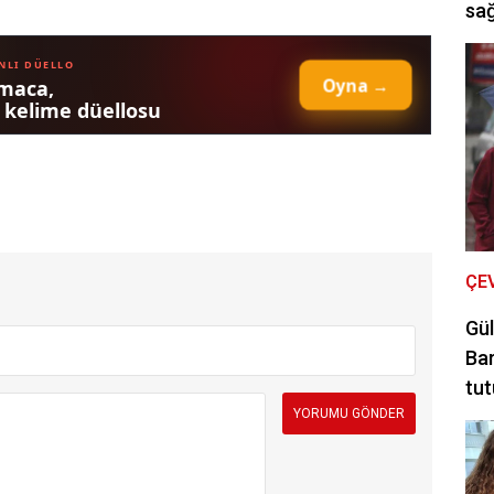
sağ
ÇE
Gül
Bar
tut