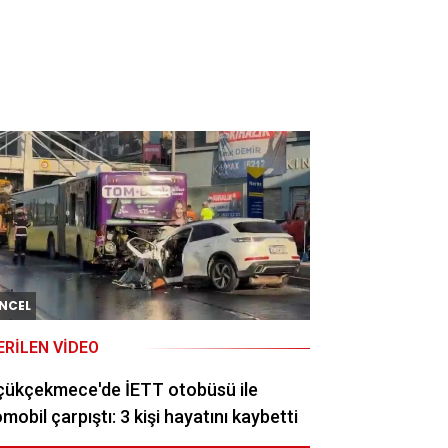
NCEL
ERILEN VIDEO
çükçekmece'de İETT otobüsü ile
mobil çarpıştı: 3 kişi hayatını kaybetti