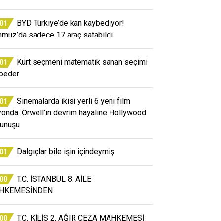
BYD Türkiye’de kan kaybediyor!
:01
muz’da sadece 17 araç satabildi
Kürt seçmeni matematik sanan seçimi
:01
beder
Sinemalarda ikisi yerli 6 yeni film
:01
yonda: Orwell’ın devrim hayaline Hollywood
unuşu
Dalgıçlar bile işin içindeymiş
:01
T.C. İSTANBUL 8. AİLE
:00
HKEMESİNDEN
T.C. KİLİS 2. AĞIR CEZA MAHKEMESİ
:00