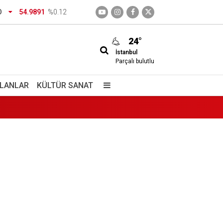
O
54.9891
%0.12
24°
İstanbul
Parçalı bulutlu
İLANLAR
KÜLTÜR SANAT
izimdir
giç içiyorlar