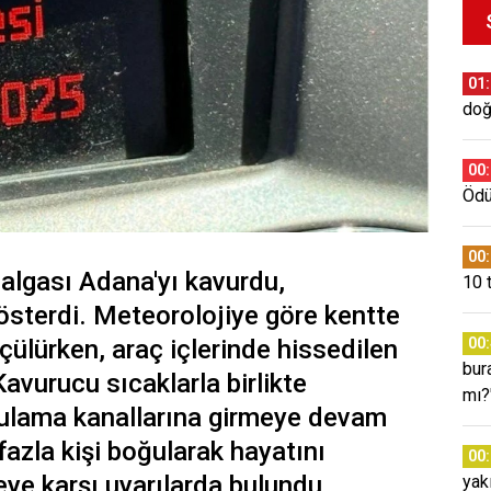
01
doğ
00
Ödül
00
dalgası Adana'yı kavurdu,
10 
sterdi. Meteorolojiye göre kentte
çülürken, araç içlerinde hissedilen
00
bura
Kavurucu sıcaklarla birlikte
mı?
sulama kanallarına girmeye devam
fazla kişi boğularak hayatını
00
keye karşı uyarılarda bulundu.
yak