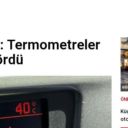
: Termometreler
ördü
GÜ
ÖN
Kü
oto