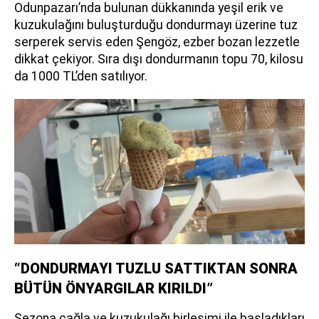
Odunpazarı’nda bulunan dükkanında yeşil erik ve
kuzukulağını buluşturduğu dondurmayı üzerine tuz
serperek servis eden Şengöz, ezber bozan lezzetle
dikkat çekiyor. Sıra dışı dondurmanın topu 70, kilosu
da 1000 TL’den satılıyor.
“DONDURMAYI TUZLU SATTIKTAN SONRA
BÜTÜN ÖNYARGILAR KIRILDI”
Sezona çağla ve kuzukulağı birleşimi ile başladıkları