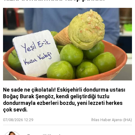
Ne sade ne çikolatalı! Eskişehirli dondurma ustası
Boğaç Burak Şengöz, kendi geliştirdiği tuzlu
dondurmayla ezberleri bozdu, yeni lezzeti herkes
çok sevdi.
07/08/2026 12:29
İhlas Haber Ajansı (IHA)