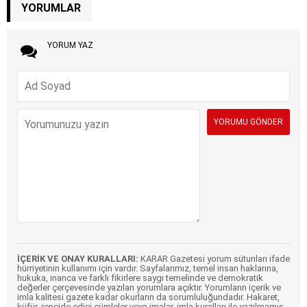
YORUMLAR
YORUM YAZ
İÇERİK VE ONAY KURALLARI:
KARAR Gazetesi yorum sütunları ifade
hürriyetinin kullanımı için vardır. Sayfalarımız, temel insan haklarına,
hukuka, inanca ve farklı fikirlere saygı temelinde ve demokratik
değerler çerçevesinde yazılan yorumlara açıktır. Yorumların içerik ve
imla kalitesi gazete kadar okurların da sorumluluğundadır. Hakaret,
küfür, rencide edici cümleler veya imalar, imla kuralları ile yazılmamış,