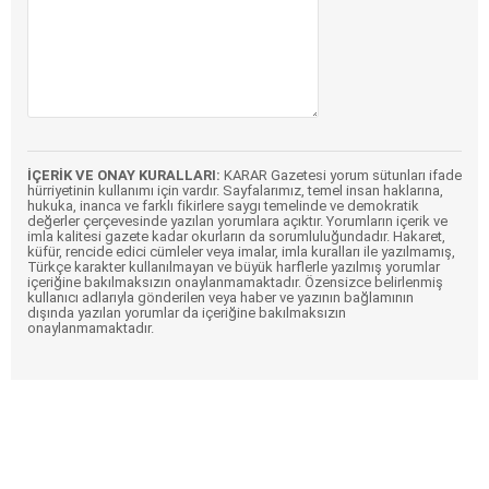
İÇERİK VE ONAY KURALLARI:
KARAR Gazetesi yorum sütunları ifade
hürriyetinin kullanımı için vardır. Sayfalarımız, temel insan haklarına,
hukuka, inanca ve farklı fikirlere saygı temelinde ve demokratik
değerler çerçevesinde yazılan yorumlara açıktır. Yorumların içerik ve
imla kalitesi gazete kadar okurların da sorumluluğundadır. Hakaret,
küfür, rencide edici cümleler veya imalar, imla kuralları ile yazılmamış,
Türkçe karakter kullanılmayan ve büyük harflerle yazılmış yorumlar
içeriğine bakılmaksızın onaylanmamaktadır. Özensizce belirlenmiş
kullanıcı adlarıyla gönderilen veya haber ve yazının bağlamının
dışında yazılan yorumlar da içeriğine bakılmaksızın
onaylanmamaktadır.