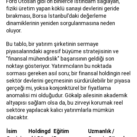
Ford Otosan gibi on binlerce istihdam sağlayan,
fiziki üretim yapan köklü sanayi devlerini geride
bırakması, Borsa İstanbul'daki değerleme
dinamiklerinin yeniden sorgulanmasına neden
oluyor.
Bu tablo, bir yatırım şirketinin sermaye
piyasalarındaki agresif büyüme stratejisinin ve
"finansal mühendislik" başarısının geldiği son
noktayı gösteriyor. Yatırımcıların bu noktada
sorması gereken asıl soru; bir finansal holdingin reel
sektör devlerini geçmesinin sürdürülebilir bir piyasa
gerçeği mi, yoksa konjonktürel bir fiyatlama
anomalisi mi olduğudur. Gökalp ailesinin akademik
altyapısı sağlam olsa da, bu zirveyi korumak reel
sektöre yapılacak kalıcı yatırımlarla mümkün
olacaktır.
İsim
Holdingd
Eğitim
Uzmanlık /