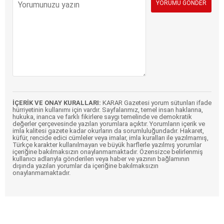
İÇERİK VE ONAY KURALLARI:
KARAR Gazetesi yorum sütunları ifade
hürriyetinin kullanımı için vardır. Sayfalarımız, temel insan haklarına,
hukuka, inanca ve farklı fikirlere saygı temelinde ve demokratik
değerler çerçevesinde yazılan yorumlara açıktır. Yorumların içerik ve
imla kalitesi gazete kadar okurların da sorumluluğundadır. Hakaret,
küfür, rencide edici cümleler veya imalar, imla kuralları ile yazılmamış,
Türkçe karakter kullanılmayan ve büyük harflerle yazılmış yorumlar
içeriğine bakılmaksızın onaylanmamaktadır. Özensizce belirlenmiş
kullanıcı adlarıyla gönderilen veya haber ve yazının bağlamının
dışında yazılan yorumlar da içeriğine bakılmaksızın
onaylanmamaktadır.