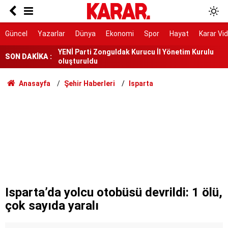
Deniz Harp Okulu’nda yangın
YENİ Parti Zonguldak Kurucu İl Yönetim Kurulu
Güncel
Yazarlar
Dünya
Ekonomi
Spor
Hayat
Karar Vi
oluşturuldu
SON DAKİKA :
Avcılar Belediye Başkanı hakkında tahliye kararı
İletişim Başkanlığı, terörün ekonomik faturasını
Anasayfa
Şehir Haberleri
Isparta
açıkladı
Freni boşalan tır araçlara çarptı! 1 ölü 9 yaralı
132 bin ağaçlık orman maden tehdidiyle karşı
karşıya
Bakan Fidan'dan Suriye hatırlatması: Süreç
devam ediyor
Çerçeve yasaya MHP'den bir fire: İzzet Ulvi
Yönter imza atmadı
Isparta’da yolcu otobüsü devrildi: 1 ölü,
çok sayıda yaralı