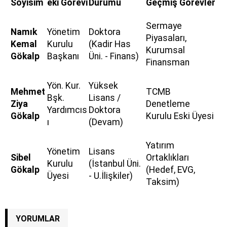
Soyisim
eki Görevi
Durumu
Geçmiş Görevler
Sermaye
Namık
Yönetim
Doktora
Piyasaları,
Kemal
Kurulu
(Kadir Has
Kurumsal
Gökalp
Başkanı
Üni. - Finans)
Finansman
Yön. Kur.
Yüksek
Mehmet
TCMB
Bşk.
Lisans /
Ziya
Denetleme
Yardımcıs
Doktora
Gökalp
Kurulu Eski Üyesi
ı
(Devam)
Yatırım
Yönetim
Lisans
Sibel
Ortaklıkları
Kurulu
(İstanbul Üni.
Gökalp
(Hedef, EVG,
Üyesi
- U.İlişkiler)
Taksim)
YORUMLAR