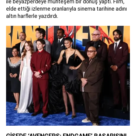
ile beyazperdeye muhteşem bir dönüş yaptı. Film,
elde ettiği izlenme oranlarıyla sinema tarihine adını
altın harflerle yazdırdı.
GİŞEDE ‘AVENGERS: ENDGAME’ BAŞARISINI