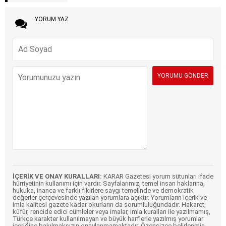
YORUM YAZ
İÇERİK VE ONAY KURALLARI:
KARAR Gazetesi yorum sütunları ifade
hürriyetinin kullanımı için vardır. Sayfalarımız, temel insan haklarına,
hukuka, inanca ve farklı fikirlere saygı temelinde ve demokratik
değerler çerçevesinde yazılan yorumlara açıktır. Yorumların içerik ve
imla kalitesi gazete kadar okurların da sorumluluğundadır. Hakaret,
küfür, rencide edici cümleler veya imalar, imla kuralları ile yazılmamış,
Türkçe karakter kullanılmayan ve büyük harflerle yazılmış yorumlar
içeriğine bakılmaksızın onaylanmamaktadır. Özensizce belirlenmiş