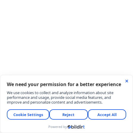
Türk pop müziğinin sevilen ismi
Serdar Ortaç
, son
dönemde yeni şarkı projesi ve sağlık durumuyla
yeniden magazin gündeminin merkezine oturdu.
Yeni kurulan bir müzik grubuyla yaptığı düeti
duyurarak hayranlarını heyecanlandıran ünlü
sanatçının, şarkının lansman gecesine katılmaması