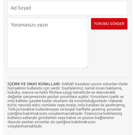
İÇERİK VE ONAY KURALLARI:
KARAR Gazetesi yorum sütunları ifade
hürriyetinin kullanımı için vardır. Sayfalarımız, temel insan haklarına,
hukuka, inanca ve farklı fikirlere saygı temelinde ve demokratik
değerler çerçevesinde yazılan yorumlara açıktır. Yorumların içerik ve
imla kalitesi gazete kadar okurların da sorumluluğundadır. Hakaret,
küfür, rencide edici cümleler veya imalar, imla kuralları ile yazılmamış,
Türkçe karakter kullanılmayan ve büyük harflerle yazılmış yorumlar
içeriğine bakılmaksızın onaylanmamaktadır. Özensizce belirlenmiş
kullanıcı adlarıyla gönderilen veya haber ve yazının bağlamının
dışında yazılan yorumlar da içeriğine bakılmaksızın
onaylanmamaktadır.