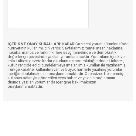
İÇERİK VE ONAY KURALLARI:
KARAR Gazetesi yorum sütunları ifade
hürriyetinin kullanımı için vardır. Sayfalarımız, temel insan haklarına,
hukuka, inanca ve farklı fikirlere saygı temelinde ve demokratik
değerler çerçevesinde yazılan yorumlara açıktır. Yorumların içerik ve
imla kalitesi gazete kadar okurların da sorumluluğundadır. Hakaret,
küfür, rencide edici cümleler veya imalar, imla kuralları ile yazılmamış,
Türkçe karakter kullanılmayan ve büyük harflerle yazılmış yorumlar
içeriğine bakılmaksızın onaylanmamaktadır. Özensizce belirlenmiş
kullanıcı adlarıyla gönderilen veya haber ve yazının bağlamının
dışında yazılan yorumlar da içeriğine bakılmaksızın
onaylanmamaktadır.