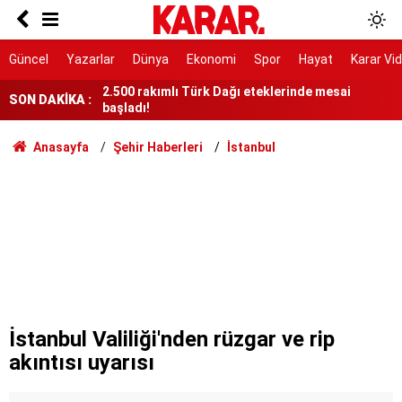
Hesaplara ve taşınmazlara el konuldu
2.500 rakımlı Türk Dağı eteklerinde mesai
Güncel
Yazarlar
Dünya
Ekonomi
Spor
Hayat
Karar Vi
başladı!
Fatih'teki bıçaklı kavgada 1 kişi öldü: 8 şüpheli
SON DAKİKA :
adliyeye sevk edildi
Ne sade ne çikolatalı!
Anasayfa
Şehir Haberleri
İstanbul
Küresel gıda fiyatları temmuzda uçtu
Ne sulama ne gübreleme! Doğru hasatla devamlı
ürün veriyor kazanç katlanıyor
Ahbap’ın yönetimi kayyuma devredildi
Üniversite kayıtları ne zaman başlıyor, ayın
kaçında? 2026-2027 YKS e-Kayıt ekranı ve
İstanbul Valiliği'nden rüzgar ve rip
üniversite kaydı için istenen belgeler
akıntısı uyarısı