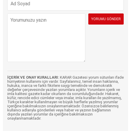
İÇERİK VE ONAY KURALLARI:
KARAR Gazetesi yorum sütunları ifade
hürriyetinin kullanımı için vardır. Sayfalarımız, temel insan haklarına,
hukuka, inanca ve farklı fikirlere saygı temelinde ve demokratik
değerler çerçevesinde yazılan yorumlara açıktır. Yorumların içerik ve
imla kalitesi gazete kadar okurların da sorumluluğundadır. Hakaret,
küfür, rencide edici cümleler veya imalar, imla kuralları ile yazılmamış,
Türkçe karakter kullanılmayan ve büyük harflerle yazılmış yorumlar
içeriğine bakılmaksızın onaylanmamaktadır. Özensizce belirlenmiş
kullanıcı adlarıyla gönderilen veya haber ve yazının bağlamının
dışında yazılan yorumlar da içeriğine bakılmaksızın
onaylanmamaktadır.