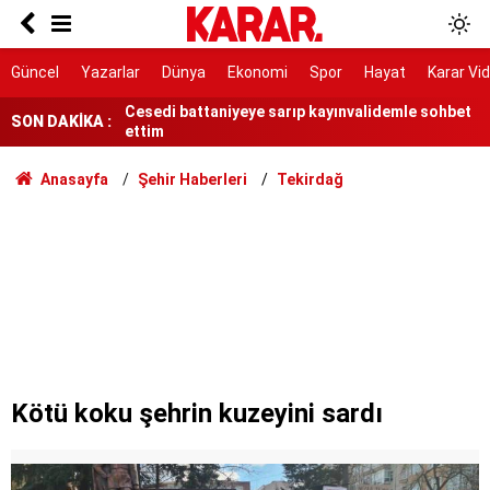
Tek tıkla e-Devlet bilgilerinizi ele geçiriyorlar
Cesedi battaniyeye sarıp kayınvalidemle sohbet
Güncel
Yazarlar
Dünya
Ekonomi
Spor
Hayat
Karar Vi
ettim
Kuşadası Belediye Başkanı Günel'den
SON DAKİKA :
operasyon açıklaması
AKOM tarih verdi: İstanbul'da sıcaklıklar
Anasayfa
Şehir Haberleri
Tekirdağ
düşecek
Kamuda tutulu kadro ne demek? 200 sayılı
kararname ile atamalarda neler değişecek?
Görme engelli genç metro raylarına düştü
“Çerçeve yasa” yarın görüşülecek
Nazar'ın yeni görüntüleri dava dosyasında
Kötü koku şehrin kuzeyini sardı