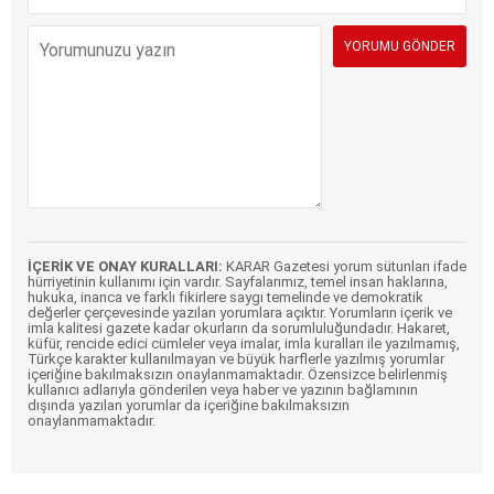
İÇERİK VE ONAY KURALLARI:
KARAR Gazetesi yorum sütunları ifade
hürriyetinin kullanımı için vardır. Sayfalarımız, temel insan haklarına,
hukuka, inanca ve farklı fikirlere saygı temelinde ve demokratik
değerler çerçevesinde yazılan yorumlara açıktır. Yorumların içerik ve
imla kalitesi gazete kadar okurların da sorumluluğundadır. Hakaret,
küfür, rencide edici cümleler veya imalar, imla kuralları ile yazılmamış,
Türkçe karakter kullanılmayan ve büyük harflerle yazılmış yorumlar
içeriğine bakılmaksızın onaylanmamaktadır. Özensizce belirlenmiş
kullanıcı adlarıyla gönderilen veya haber ve yazının bağlamının
dışında yazılan yorumlar da içeriğine bakılmaksızın
onaylanmamaktadır.