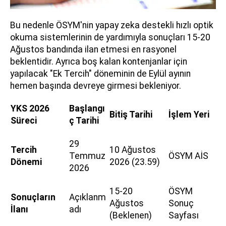
Bu nedenle ÖSYM'nin yapay zeka destekli hızlı optik
okuma sistemlerinin de yardımıyla sonuçları 15-20
Ağustos bandında ilan etmesi en rasyonel
beklentidir. Ayrıca boş kalan kontenjanlar için
yapılacak "Ek Tercih" döneminin de Eylül ayının
hemen başında devreye girmesi bekleniyor.
YKS 2026
Başlangı
Bitiş Tarihi
İşlem Yeri
Süreci
ç Tarihi
29
Tercih
10 Ağustos
Temmuz
ÖSYM AİS
Dönemi
2026 (23.59)
2026
15-20
ÖSYM
Sonuçların
Açıklanm
Ağustos
Sonuç
İlanı
adı
(Beklenen)
Sayfası