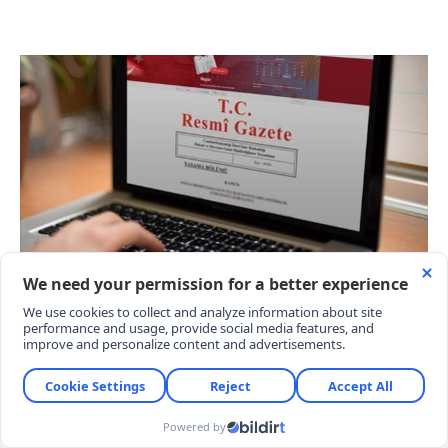
KARARNAME HANGİ KADROLARI KAPSIYOR?
Söz konusu kadro dondurma yetkisi belirli bir
bakanlık veya müracaat kurumuyla sınırlı tutulmadı.
Düzenleme, Türkiye Cumhuriyeti devleti
bünyesindeki tüm kamu kurum ve kuruluşlarının