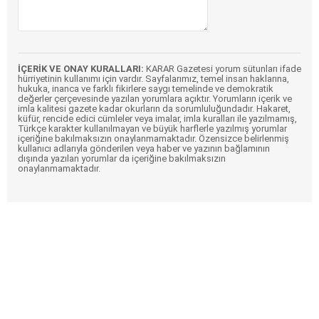
İÇERİK VE ONAY KURALLARI:
KARAR Gazetesi yorum sütunları ifade
hürriyetinin kullanımı için vardır. Sayfalarımız, temel insan haklarına,
hukuka, inanca ve farklı fikirlere saygı temelinde ve demokratik
değerler çerçevesinde yazılan yorumlara açıktır. Yorumların içerik ve
imla kalitesi gazete kadar okurların da sorumluluğundadır. Hakaret,
küfür, rencide edici cümleler veya imalar, imla kuralları ile yazılmamış,
Türkçe karakter kullanılmayan ve büyük harflerle yazılmış yorumlar
içeriğine bakılmaksızın onaylanmamaktadır. Özensizce belirlenmiş
kullanıcı adlarıyla gönderilen veya haber ve yazının bağlamının
dışında yazılan yorumlar da içeriğine bakılmaksızın
onaylanmamaktadır.