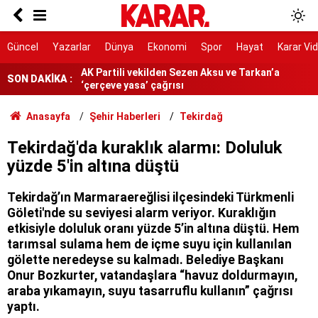
'Gerçek barış kanun çıkarmakla kurulmaz'
AK Partili vekilden Sezen Aksu ve Tarkan’a
Güncel
Yazarlar
Dünya
Ekonomi
Spor
Hayat
Karar Vi
‘çerçeve yasa’ çağrısı
Avusturya Şansölyesi Stocker yarın Türkiye'ye
SON DAKİKA :
geliyor
En sıcak saatlerde çalışma kısıtlansın
Anasayfa
Şehir Haberleri
Tekirdağ
Üniversite kapıları ardına kadar açıldı: 2026
Tekirdağ'da kuraklık alarmı: Doluluk
öğrenci affı resmen çıktı mı, kimler geri
yüzde 5'in altına düştü
dönebilecek?
Çorum'da akrabalar arasında 'kız kaçırma'
kavgası
Tekirdağ’ın Marmaraereğlisi ilçesindeki Türkmenli
Göleti'nde su seviyesi alarm veriyor. Kuraklığın
'Siyasi iradeyi ortaya koydular'
etkisiyle doluluk oranı yüzde 5’in altına düştü. Hem
tarımsal sulama hem de içme suyu için kullanılan
'Sadece silah bırakmak yetmez'
gölette neredeyse su kalmadı. Belediye Başkanı
Onur Bozkurter, vatandaşlara “havuz doldurmayın,
araba yıkamayın, suyu tasarruflu kullanın” çağrısı
yaptı.