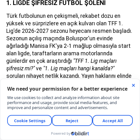
1. LİGDE ŞİFRESİZ FUTBOL ŞÖLENİ
Türk futbolunun en çekişmeli, rekabet dozu en
yüksek ve sürprizlere en açık kulvarı olan TFF 1.
Lig'de 2026-2027 sezonu heyecanı resmen başladı.
Sezonun açılış maçında Boluspor'un evinde
ağırladığı Manisa FK'ya 2-1 mağlup olmasıyla start
alan ligde, taraftarların arama motorlarında
günlerdir en çok araştırdığı
"TFF 1. Lig maçları
şifresiz mi?"
ve
"1. Lig maçları hangi kanalda?"
soruları nihayet netlik kazandı. Yayın haklarını elinde
bulunduran BeIN Sports ile masaya oturan TRT
yönetimi, milyonlarca sporseverin yüzünü güldüren
o büyük yayın anlaşmasını resmi sosyal medya
hesaplarından duyurdu.