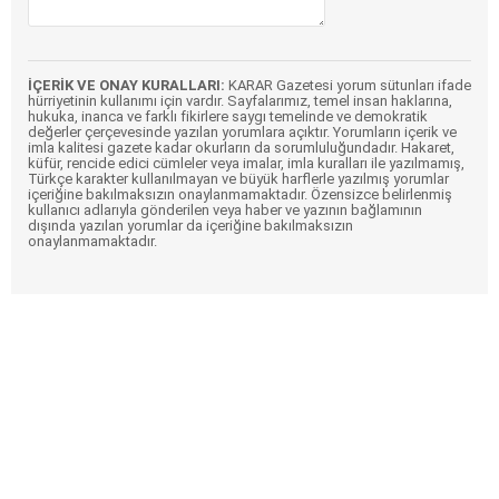
İÇERİK VE ONAY KURALLARI:
KARAR Gazetesi yorum sütunları ifade
hürriyetinin kullanımı için vardır. Sayfalarımız, temel insan haklarına,
hukuka, inanca ve farklı fikirlere saygı temelinde ve demokratik
değerler çerçevesinde yazılan yorumlara açıktır. Yorumların içerik ve
imla kalitesi gazete kadar okurların da sorumluluğundadır. Hakaret,
küfür, rencide edici cümleler veya imalar, imla kuralları ile yazılmamış,
Türkçe karakter kullanılmayan ve büyük harflerle yazılmış yorumlar
içeriğine bakılmaksızın onaylanmamaktadır. Özensizce belirlenmiş
kullanıcı adlarıyla gönderilen veya haber ve yazının bağlamının
dışında yazılan yorumlar da içeriğine bakılmaksızın
onaylanmamaktadır.