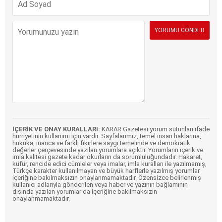
İÇERİK VE ONAY KURALLARI:
KARAR Gazetesi yorum sütunları ifade
hürriyetinin kullanımı için vardır. Sayfalarımız, temel insan haklarına,
hukuka, inanca ve farklı fikirlere saygı temelinde ve demokratik
değerler çerçevesinde yazılan yorumlara açıktır. Yorumların içerik ve
imla kalitesi gazete kadar okurların da sorumluluğundadır. Hakaret,
küfür, rencide edici cümleler veya imalar, imla kuralları ile yazılmamış,
Türkçe karakter kullanılmayan ve büyük harflerle yazılmış yorumlar
içeriğine bakılmaksızın onaylanmamaktadır. Özensizce belirlenmiş
kullanıcı adlarıyla gönderilen veya haber ve yazının bağlamının
dışında yazılan yorumlar da içeriğine bakılmaksızın
onaylanmamaktadır.