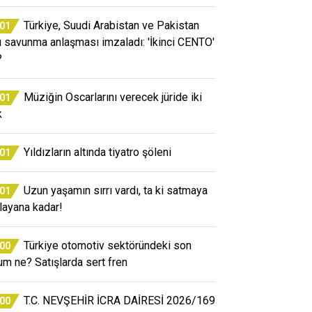
Türkiye, Suudi Arabistan ve Pakistan
:01
ü savunma anlaşması imzaladı: 'İkinci CENTO'
?
Müziğin Oscarlarını verecek jüride iki
:01
k
Yıldızların altında tiyatro şöleni
:01
Uzun yaşamın sırrı vardı, ta ki satmaya
:01
layana kadar!
Türkiye otomotiv sektöründeki son
:00
um ne? Satışlarda sert fren
T.C. NEVŞEHİR İCRA DAİRESİ 2026/169
:00