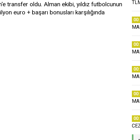
TLM
 transfer oldu. Alman ekibi, yıldız futbolcunun
 milyon euro + başarı bonusları karşılığında
00
MA
00
MA
00
MA
00
MA
00
CE