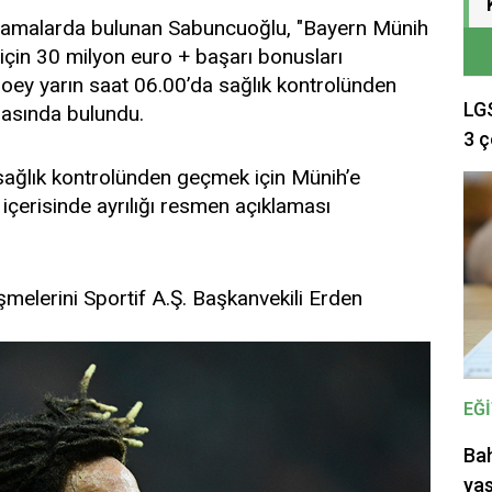
ıklamalarda bulunan Sabuncuoğlu, "Bayern Münih
için 30 milyon euro + başarı bonusları
Boey yarın saat 06.00’da sağlık kontrolünden
LGS
masında bulundu.
3 ç
 sağlık kontrolünden geçmek için Münih’e
e içerisinde ayrılığı resmen açıklaması
üşmelerini Sportif A.Ş. Başkanvekili Erden
EĞ
Bah
yas