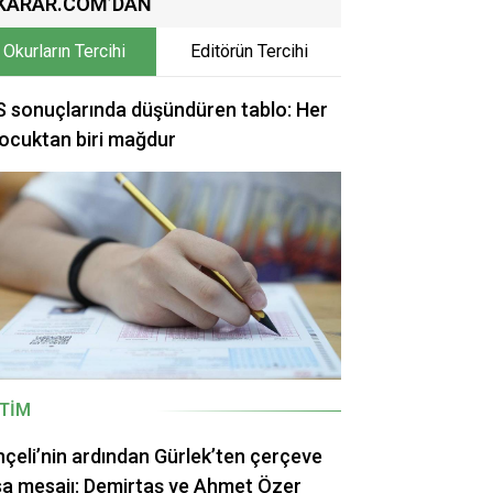
KARAR.COM’DAN
Okurların Tercihi
Editörün Tercihi
 sonuçlarında düşündüren tablo: Her
ocuktan biri mağdur
ITIM
çeli’nin ardından Gürlek’ten çerçeve
a mesajı: Demirtaş ve Ahmet Özer