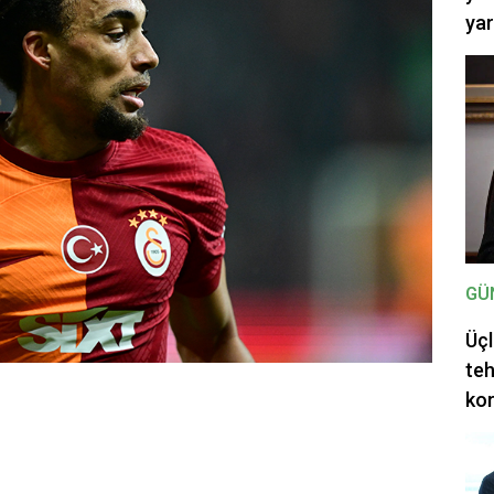
ya
GÜ
Üçl
teh
ko