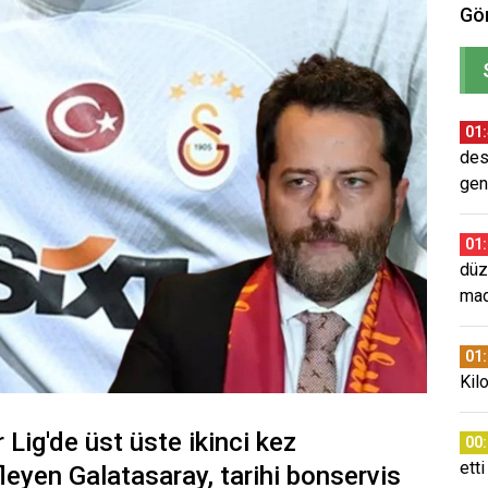
Gör
01
des
gen
01
düz
mad
01
Kil
 Lig'de üst üste ikinci kez
00
etti
eyen Galatasaray, tarihi bonservis