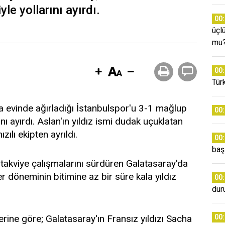
yle yollarını ayırdı.
00
üçl
mu
00
Tür
a evinde ağırladığı İstanbulspor'u 3-1 mağlup
00
nı ayırdı. Aslan'ın yıldız ismi dudak uçuklatan
zılı ekipten ayrıldı.
00
baş
akviye çalışmalarını sürdüren Galatasaray'da
er döneminin bitimine az bir süre kala yıldız
00
dur
ine göre; Galatasaray'ın Fransız yıldızı Sacha
00