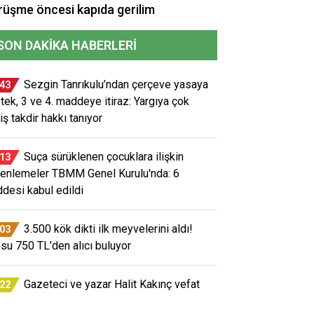
üşme öncesi kapıda gerilim
SON DAKIKA HABERLERI
Sezgin Tanrıkulu’ndan çerçeve yasaya
:43
tek, 3 ve 4. maddeye itiraz: Yargıya çok
iş takdir hakkı tanıyor
Suça sürüklenen çocuklara ilişkin
:13
enlemeler TBMM Genel Kurulu'nda: 6
desi kabul edildi
3.500 kök dikti ilk meyvelerini aldı!
:03
osu 750 TL’den alıcı buluyor
Gazeteci ve yazar Halit Kakınç vefat
:22