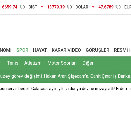
rini aldı! Kilosu 750 TL’den alıcı buluyor
6659.74
%0
BIST
13779.39
%0
DOLAR
47.6789
%0
EU
kınç vefat etti
ve Pakistan üçlü savunma anlaşması imzaladı: 'İkinci CENTO' mu?
 uyarısı: Yüzde 96'ya çıkacak
NOMI
SPOR
HAYAT
KARAR VIDEO
GÖRÜŞLER
RESMI 
düzey görev değişimi: Hakan Aran Şişecam’a, Cahit Çınar İş Bank
l
Tenis
Atletizm
Motor Sporları
Diğer
ayat kurtaran gözetmen öğretmen için karar: Ödül beklerken cez
onservis bedeli! Galatasaray'ın yıldızı dünya devine imzayı attı! Erden Ti
emisine İHA saldırısı
irtaş tepkisine cevap DEM Parti'den geldi: O bizim yoldaşımız