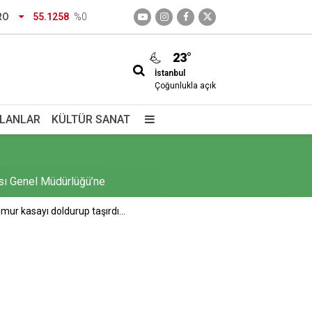
RO
55.1258
%0
23°
İstanbul
Çoğunlukla açık
İLANLAR
KÜLTÜR SANAT
ası Genel Müdürlüğü’ne
a geldi
mur kasayı doldurup taşırdı...