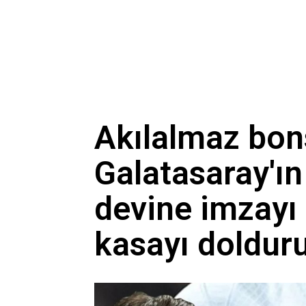
Akılalmaz bons
Galatasaray'ın
devine imzayı 
kasayı doldurup