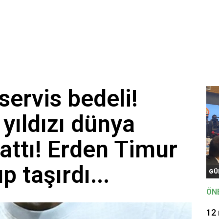
ervis bedeli!
 yıldızı dünya
attı! Erden Timur
 taşırdı...
GÜ
ÖN
12