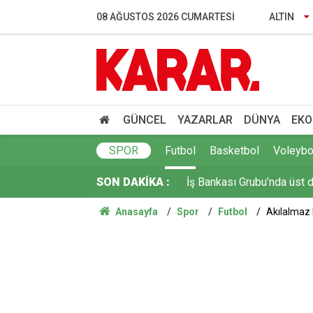
3.500 kök dikti ilk meyvele
08 AĞUSTOS 2026 CUMARTESI
ALTIN
Gazeteci ve yazar Halit Ka
Türkiye, Suudi Arabistan 
İstanbul'da gece boyu nem
GÜNCEL
YAZARLAR
DÜNYA
EKO
İş Bankası Grubu’nda üst 
SPOR
Futbol
Basketbol
Voleybo
SON DAKİKA :
ÖSYM'den kalp masajıyla h
Anasayfa
Spor
Futbol
Akılalmaz b
Rusya açıklarındaki Türk g
Yeni Parti'nin MHP'ye Dem