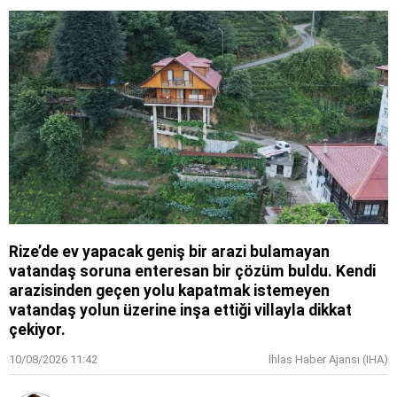
Rize’de ev yapacak geniş bir arazi bulamayan
vatandaş soruna enteresan bir çözüm buldu. Kendi
arazisinden geçen yolu kapatmak istemeyen
vatandaş yolun üzerine inşa ettiği villayla dikkat
çekiyor.
10/08/2026 11:42
İhlas Haber Ajansı (IHA)