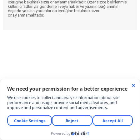
içeriğine bakılmaksızın onaylanmamaktadır. Özensizce belirlenmiş
kullanıcı adlarıyla gönderilen veya haber ve yazının bağlamının
dışında yazılan yorumlar da içeriğine bakılmaksızın
onaylanmamaktadır.
Didem Ceran bir kez daha bıçak altına
yatıyor! Eski Survivor yarışmacısı ‘Kim
Kardashian’ estetiği yaptıracak