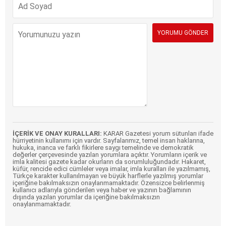
İÇERİK VE ONAY KURALLARI:
KARAR Gazetesi yorum sütunları ifade
hürriyetinin kullanımı için vardır. Sayfalarımız, temel insan haklarına,
hukuka, inanca ve farklı fikirlere saygı temelinde ve demokratik
değerler çerçevesinde yazılan yorumlara açıktır. Yorumların içerik ve
imla kalitesi gazete kadar okurların da sorumluluğundadır. Hakaret,
küfür, rencide edici cümleler veya imalar, imla kuralları ile yazılmamış,
Türkçe karakter kullanılmayan ve büyük harflerle yazılmış yorumlar
içeriğine bakılmaksızın onaylanmamaktadır. Özensizce belirlenmiş
kullanıcı adlarıyla gönderilen veya haber ve yazının bağlamının
dışında yazılan yorumlar da içeriğine bakılmaksızın
onaylanmamaktadır.