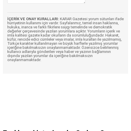
İÇERİK VE ONAY KURALLARI:
KARAR Gazetesi yorum sütunları ifade
hürriyetinin kullanımı için vardır. Sayfalarımız, temel insan haklarına,
hukuka, inanca ve farklı fikirlere saygı temelinde ve demokratik
değerler çerçevesinde yazılan yorumlara açıktır. Yorumların içerik ve
imla kalitesi gazete kadar okurların da sorumluluğundadır. Hakaret,
küfür, rencide edici cümleler veya imalar, imla kuralları ile yazılmamış,
Türkçe karakter kullanılmayan ve büyük harflerle yazılmış yorumlar
içeriğine bakılmaksızın onaylanmamaktadır. Özensizce belirlenmiş
kullanıcı adlarıyla gönderilen veya haber ve yazının bağlamının
dışında yazılan yorumlar da içeriğine bakılmaksızın
onaylanmamaktadır.