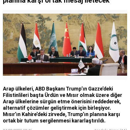
planına karşı ortak mesaj iletecek
kişiye tutuklama
Arap ülkeleri, ABD Başkanı Trump’ın Gazze’deki
Filistinlileri başta Ürdün ve Mısır olmak üzere diğer
Arap ülkelerine sürgün etme önerisini reddederek,
alternatif çözümler geliştirmek için birleşiyor.
Mısır’ın Kahire’deki zirvede, Trump’ın planına karşı
ortak bir tutum sergilenmesi kararlaştırıldı.