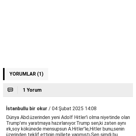
YORUMLAR (1)
1 Yorum
İstanbullu bir okur
/ 04 Şubat 2025 14:08
Dünya Abd.üzerinden yeni Adolf Hitler'i olma niyetinde olan
Trump'ımı yaratmaya hazırlanıyor.Trump sen,ki zaten aynı
ırk,soy kökünede mensupsun A.Hitler'le,Hitler bunu,senin
üzerinden teklif ettigin millete yapmıştı,Sen şimdi bu