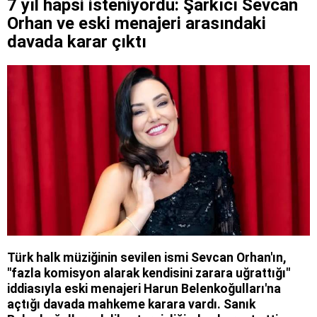
7 yıl hapsi isteniyordu: Şarkıcı Sevcan
Orhan ve eski menajeri arasındaki
davada karar çıktı
Türk halk müziğinin sevilen ismi Sevcan Orhan'ın,
"fazla komisyon alarak kendisini zarara uğrattığı"
iddiasıyla eski menajeri Harun Belenkoğulları'na
açtığı davada mahkeme karara vardı. Sanık