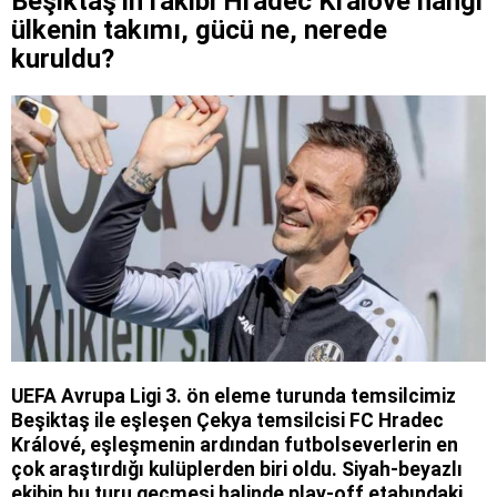
Beşiktaş'ın rakibi Hradec Kralove hangi
ülkenin takımı, gücü ne, nerede
kuruldu?
UEFA Avrupa Ligi 3. ön eleme turunda temsilcimiz
Beşiktaş ile eşleşen Çekya temsilcisi FC Hradec
Králové, eşleşmenin ardından futbolseverlerin en
çok araştırdığı kulüplerden biri oldu. Siyah-beyazlı
ekibin bu turu geçmesi halinde play-off etabındaki