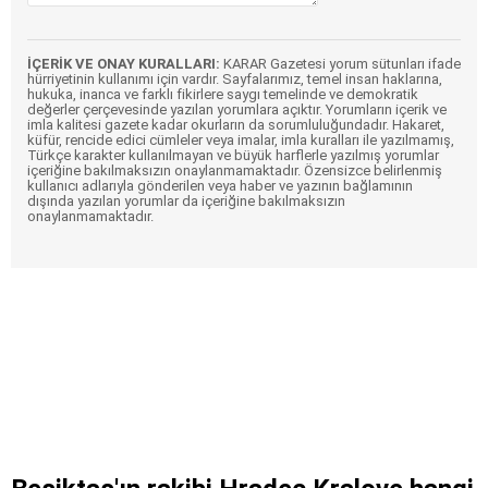
İÇERİK VE ONAY KURALLARI:
KARAR Gazetesi yorum sütunları ifade
hürriyetinin kullanımı için vardır. Sayfalarımız, temel insan haklarına,
hukuka, inanca ve farklı fikirlere saygı temelinde ve demokratik
değerler çerçevesinde yazılan yorumlara açıktır. Yorumların içerik ve
imla kalitesi gazete kadar okurların da sorumluluğundadır. Hakaret,
küfür, rencide edici cümleler veya imalar, imla kuralları ile yazılmamış,
Türkçe karakter kullanılmayan ve büyük harflerle yazılmış yorumlar
içeriğine bakılmaksızın onaylanmamaktadır. Özensizce belirlenmiş
kullanıcı adlarıyla gönderilen veya haber ve yazının bağlamının
dışında yazılan yorumlar da içeriğine bakılmaksızın
onaylanmamaktadır.