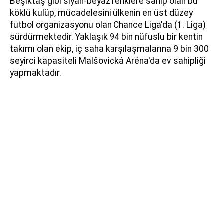
Beşiktaş gibi siyah-beyaz renklere sahip olan bu
köklü kulüp, mücadelesini ülkenin en üst düzey
futbol organizasyonu olan Chance Liga'da (1. Liga)
sürdürmektedir. Yaklaşık 94 bin nüfuslu bir kentin
takımı olan ekip, iç saha karşılaşmalarına 9 bin 300
seyirci kapasiteli Malšovická Aréna'da ev sahipliği
yapmaktadır.