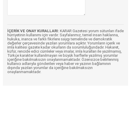
İÇERİK VE ONAY KURALLARI:
KARAR Gazetesi yorum sütunları ifade
hürriyetinin kullanımı için vardır. Sayfalarımız, temel insan haklarına,
hukuka, inanca ve farklı fikirlere saygı temelinde ve demokratik
değerler çerçevesinde yazılan yorumlara açıktır. Yorumların içerik ve
imla kalitesi gazete kadar okurların da sorumluluğundadır. Hakaret,
küfür, rencide edici cümleler veya imalar, imla kuralları ile yazılmamış,
Türkçe karakter kullanılmayan ve büyük harflerle yazılmış yorumlar
içeriğine bakılmaksızın onaylanmamaktadır. Özensizce belirlenmiş
kullanıcı adlarıyla gönderilen veya haber ve yazının bağlamının
dışında yazılan yorumlar da içeriğine bakılmaksızın
onaylanmamaktadır.