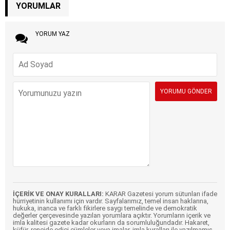
YORUMLAR
YORUM YAZ
İÇERİK VE ONAY KURALLARI:
KARAR Gazetesi yorum sütunları ifade
hürriyetinin kullanımı için vardır. Sayfalarımız, temel insan haklarına,
hukuka, inanca ve farklı fikirlere saygı temelinde ve demokratik
değerler çerçevesinde yazılan yorumlara açıktır. Yorumların içerik ve
imla kalitesi gazete kadar okurların da sorumluluğundadır. Hakaret,
küfür, rencide edici cümleler veya imalar, imla kuralları ile yazılmamış,