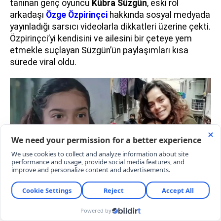
tanınan genç oyuncu
Kübra Süzgün
, eski rol
arkadaşı
Özge Özpirinçci
hakkında sosyal medyada
yayınladığı sarsıcı videolarla dikkatleri üzerine çekti.
Özpirinçci’yi kendisini ve ailesini bir çeteye yem
etmekle suçlayan Süzgün’ün paylaşımları kısa
sürede viral oldu.
"ÇETELERLE SAVAŞMAK İÇİN NEYİ VAR NEYİ