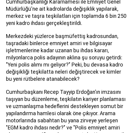
Cumhurbaşkanlığı Kararnamesi ile Emniyet Genel
Müdürlüğü'ne ait kadrolarda değişiklik yapılarak,
merkez ve taşra teşkilatları için toplamda 6 bin 250
yeni kadro ihdası gerçekleştirildi.
Merkezdeki yüzlerce başmüfettiş kadrosundan,
taşradaki binlerce emniyet amiri ve bilgisayar
işletmenlerine kadar uzanan bu ihdas kararı,
milyonlarca polis adayının aklına şu soruyu getirdi:
"Yeni polis alımı mı geliyor?" Peki, bu devasa kadro
değişikliği teşkilatta neleri değiştirecek ve kimler
bu yeni rütbelere atanabilecek?
Cumhurbaşkanı Recep Tayyip Erdoğan'ın imzasını
taşıyan bu düzenleme, teşkilatın kariyer planlaması
ve uzmanlaşma hedeflerini destekleyen somut bir
yapılandırma hamlesi olarak öne çıkıyor. Arama
motorlarında sabahtan bu yana zirveye yerleşen
"EGM kadro ihdası nedir?" ve "Polis emniyet amiri