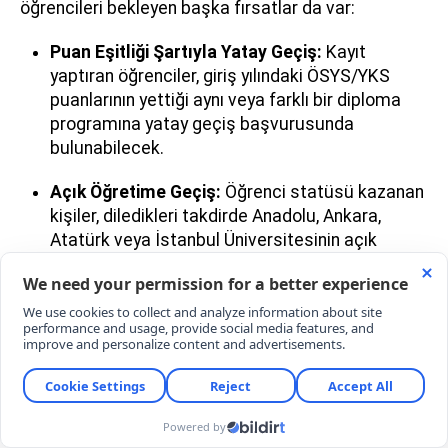
öğrencileri bekleyen başka fırsatlar da var:
Puan Eşitliği Şartıyla Yatay Geçiş:
Kayıt
yaptıran öğrenciler, giriş yılındaki ÖSYS/YKS
puanlarının yettiği aynı veya farklı bir diploma
programına yatay geçiş başvurusunda
bulunabilecek.
Açık Öğretime Geçiş:
Öğrenci statüsü kazanan
kişiler, diledikleri takdirde Anadolu, Ankara,
Atatürk veya İstanbul Üniversitesinin açık
öğretim programlarına doğrudan yatay geçiş
yapabilecek.
Askerde Olanlara Ek Süre:
Şu an silahaltında
bulunan öğrenciler, aftan yararlanma haklarını
kaybetmeyecek. Görev sürelerinin bitimini takip
eden
2 ay içerisinde
başvuru yapabilecekler.