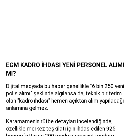
EGM KADRO İHDASI YENİ PERSONEL ALIMI
MI?
Dijital medyada bu haber genellikle "6 bin 250 yeni
polis alımı" şeklinde algılansa da, teknik bir terim
olan "kadro ihdası" hemen açıktan alım yapılacağı
anlamına gelmez.
Kararnamenin rütbe detayları incelendiğinde;
özellikle merkez teşkilatı için ihdas edilen 925
başmüfettiş ve 200 merkez emniyet müdürü