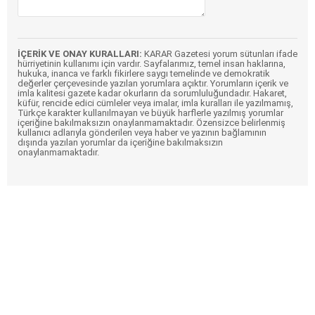
İÇERİK VE ONAY KURALLARI:
KARAR Gazetesi yorum sütunları ifade
hürriyetinin kullanımı için vardır. Sayfalarımız, temel insan haklarına,
hukuka, inanca ve farklı fikirlere saygı temelinde ve demokratik
değerler çerçevesinde yazılan yorumlara açıktır. Yorumların içerik ve
imla kalitesi gazete kadar okurların da sorumluluğundadır. Hakaret,
küfür, rencide edici cümleler veya imalar, imla kuralları ile yazılmamış,
Türkçe karakter kullanılmayan ve büyük harflerle yazılmış yorumlar
içeriğine bakılmaksızın onaylanmamaktadır. Özensizce belirlenmiş
kullanıcı adlarıyla gönderilen veya haber ve yazının bağlamının
dışında yazılan yorumlar da içeriğine bakılmaksızın
onaylanmamaktadır.