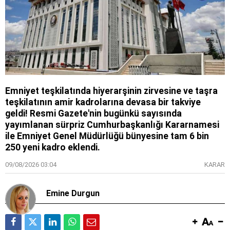
Emniyet teşkilatında hiyerarşinin zirvesine ve taşra
teşkilatının amir kadrolarına devasa bir takviye
geldi! Resmi Gazete'nin bugünkü sayısında
yayımlanan sürpriz Cumhurbaşkanlığı Kararnamesi
ile Emniyet Genel Müdürlüğü bünyesine tam 6 bin
250 yeni kadro eklendi.
09/08/2026 03:04
KARAR
Emine Durgun