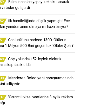
Bilim insanları yapay zeka kullanarak
:59
 virüsler geliştirdi
İlk hamileliğinde düşük yapmıştı! Ece
:52
kin yeniden anne olmaya mı hazırlanıyor?
Canlı nüfusu sadece 1300: Ölülerin
:51
ısı 1 Milyon 500 Bini geçen tek 'Ölüler Şehri'
Göç yolundaki 52 leylek elektrik
:48
mına kapılarak öldü
Menderes Belediyesi soruşturmasında
:38
kişi adliyede
'Garantili vize' vaatlerine 3 aylık reklam
:37
ağı