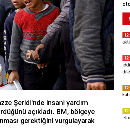
oto
12
akt
12
idd
dil
12
kab
 Gazze Şeridi'nde insani yardım
ürdüğünü açıkladı. BM, bölgeye
12
etm
anması gerektiğini vurgulayarak