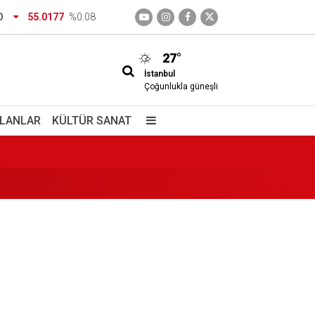
rsite kaydı için istenen belgeler
O
55.0177
%0.08
27°
İstanbul
Çoğunlukla güneşli
İLANLAR
KÜLTÜR SANAT