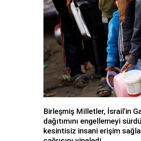
Birleşmiş Milletler, İsrail'in
dağıtımını engellemeyi sürd
kesintisiz insani erişim sağl
çağrısını yineledi.