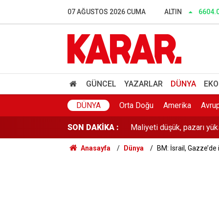
Üniversite kayıtları ne za
07 AĞUSTOS 2026 CUMA
ALTIN
6604.
Göç yolundaki 52 leylek el
Menderes Belediyesi soru
'Garantili vize' vaatlerine
GÜNCEL
YAZARLAR
DÜNYA
EKO
Maliyeti düşük, pazarı yük
DÜNYA
Orta Doğu
Amerika
Avru
SON DAKİKA :
YENİ Parti’ye YSK’da temsil
Anasayfa
Dünya
BM: İsrail, Gazze’de
30 ilde IŞİD operasyonu: 
Prof. Dr. Osman Bektaş’ta