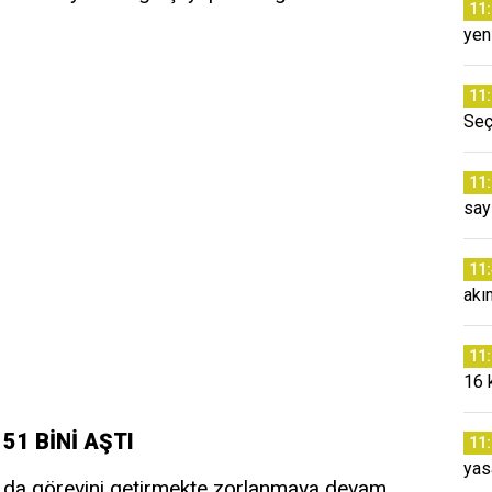
11
yeni
11
Seç
11
say
11
akı
11
16 
51 BİNİ AŞTI
11
yas
ın da görevini getirmekte zorlanmaya devam