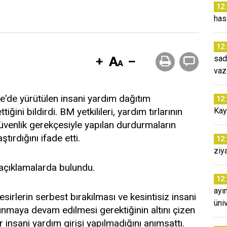
12
has
12
sad
vaz
zze'de yürütülen insani yardım dağıtım
12
ini bildirdi. BM yetkilileri, yardım tırlarının
Kay
üvenlik gerekçesiyle yapılan durdurmaların
ırdığını ifade etti.
12
ziy
 açıklamalarda bulundu.
12
ayı
sirlerin serbest bırakılması ve kesintisiz insani
üni
nmaya devam edilmesi gerektiğinin altını çizen
insani yardım girişi yapılmadığını anımsattı.