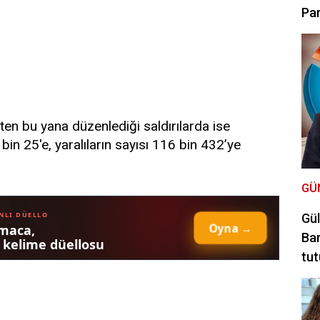
Par
'ten bu yana düzenlediği saldırılarda ise
1 bin 25'e, yaralıların sayısı 116 bin 432’ye
GÜ
Gül
Bar
tut