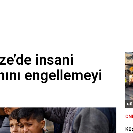
ze’de insani
mını engellemeyi
GÜ
ÖN
Kü