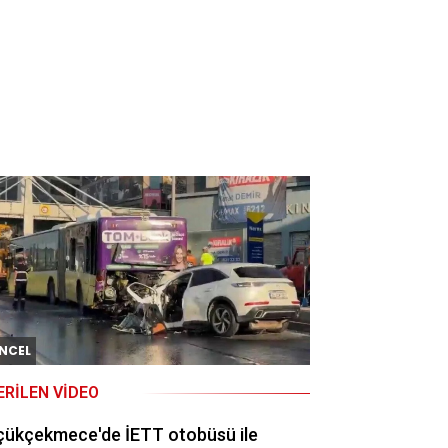
NCEL
ERILEN VIDEO
çükçekmece'de İETT otobüsü ile