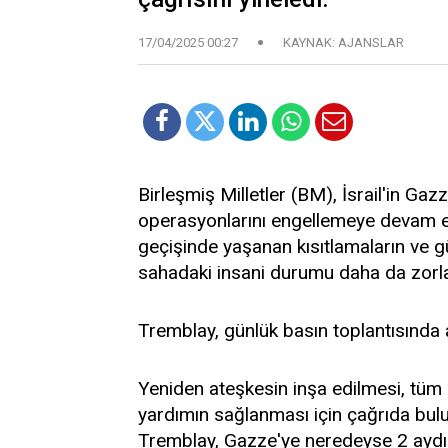
17/04/2025 00:27
KAYNAK: AJANSLAR
Birleşmiş Milletler (BM), İsrail'in Ga
operasyonlarını engellemeye devam ettiğ
geçişinde yaşanan kısıtlamaların ve g
sahadaki insani durumu daha da zorlaşt
Tremblay, günlük basın toplantısında
Yeniden ateşkesin inşa edilmesi, tüm e
yardımın sağlanması için çağrıda bulu
Tremblay, Gazze'ye neredeyse 2 aydır 