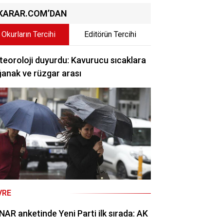
KARAR.COM’DAN
Okurların Tercihi
Editörün Tercihi
eoroloji duyurdu: Kavurucu sıcaklara
anak ve rüzgar arası
VRE
AR anketinde Yeni Parti ilk sırada: AK