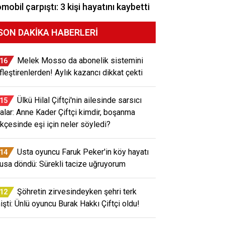
mobil çarpıştı: 3 kişi hayatını kaybetti
SON DAKIKA HABERLERI
Melek Mosso da abonelik sistemini
:16
ifleştirenlerden! Aylık kazancı dikkat çekti
Ülkü Hilal Çiftçi'nin ailesinde sarsıcı
:15
ialar: Anne Kader Çiftçi kimdir, boşanma
ekçesinde eşi için neler söyledi?
Usta oyuncu Faruk Peker'in köy hayatı
:14
usa döndü: Sürekli tacize uğruyorum
Şöhretin zirvesindeyken şehri terk
:12
işti: Ünlü oyuncu Burak Hakkı Çiftçi oldu!