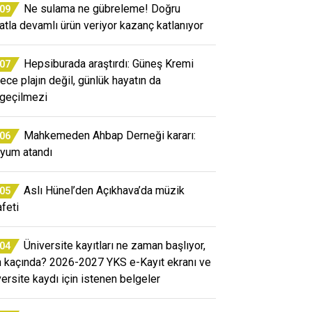
Ne sulama ne gübreleme! Doğru
:09
atla devamlı ürün veriyor kazanç katlanıyor
Hepsiburada araştırdı: Güneş Kremi
:07
ece plajın değil, günlük hayatın da
geçilmezi
Mahkemeden Ahbap Derneği kararı:
:06
yum atandı
Aslı Hünel’den Açıkhava’da müzik
:05
afeti
Üniversite kayıtları ne zaman başlıyor,
:04
n kaçında? 2026-2027 YKS e-Kayıt ekranı ve
versite kaydı için istenen belgeler