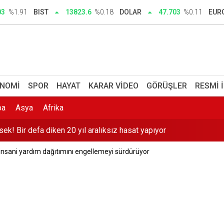
man başlıyor, ayın kaçında? 2026-2027 YKS e-Kayıt ekranı ve ünive
03
%1.91
BIST
13823.6
%0.18
DOLAR
47.703
%0.11
EUR
ektrik akımına kapılarak öldü
şturmasında 16 kişi adliyede
 3 aylık reklam yasağı
NOMI
SPOR
HAYAT
KARAR VIDEO
GÖRÜŞLER
RESMI 
sek! Bir defa diken 20 yıl aralıksız hasat yapıyor
pa
Asya
Afrika
 hakkı: Sırada sandık kurulları var
 insani yardım dağıtımını engellemeyi sürdürüyor
104 şüpheli yakalandı
n Marmaris depremi sonrası uyarı