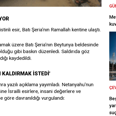
GÜ
Met
İYOR
kuv
tinli esir, Batı Şeria'nın Ramallah kentine ulaştı.
şılamak üzere Batı Şeria'nın Beytunya beldesinde
a olduğu gibi baskın düzenledi. Saldırıda göz
dığı kaydedildi.
 KALDIRMAK İSTEDİ'
nra yazılı açıklama yayımladı. Netanyahu'nun
ÇE
ne İsrailli esirlere, insani değerlere ve
e göre davranıldığı vurgulandı:
Be
yar
suç