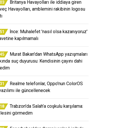
Britanya Havayolları ile iddiaya giren
:03
veç Havayolları, amblemini rakibinin logosu
tı
İnce: Muhalefet 'nasıl olsa kazanıyoruz'
:51
avetine kapılmamalı
Murat Bakan'dan WhatsApp yazışmaları
:45
kında suç duyurusu: Kendisinin çayını dahi
edim
Realme telefonlar, Oppo'nun ColorOS
:31
yazılımı ile güncellenecek
Trabzon’da Salah’a coşkulu karşılama:
:18
lesini görmedim