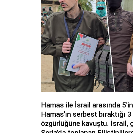
Hamas ile İsrail arasında 5'i
Hamas'ın serbest bıraktığı 3 İs
özgürlüğüne kavuştu. İsrail, 
Şeria'da toplanan Filistinlile