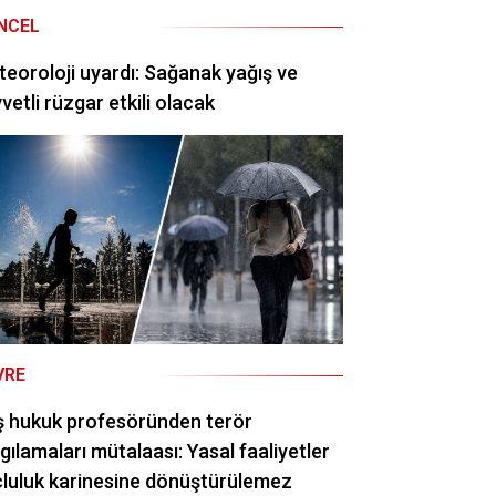
NCEL
eoroloji uyardı: Sağanak yağış ve
vetli rüzgar etkili olacak
VRE
ş hukuk profesöründen terör
gılamaları mütalaası: Yasal faaliyetler
luluk karinesine dönüştürülemez