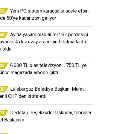
Yeni PC sistem kuracaklar acele etsin:
:32
de 50'ye kadar zam geliyor
Ay'da yaşam olabilir mi? Sır perdesini
:43
layacak 4 dev uzay aracı için fırlatma tarihi
i oldu
6.000 TL olan televizyon 1.750 TL'ye
:32
ünce mağazada arbede çıktı
Lüleburgaz Belediye Başkanı Murat
:30
enli CHP'den istifa etti
Dedetaş: Teşekkürler Üsküdar, tebrikler
:11
el Başkanım