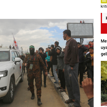
00
krit
Met
uya
gel