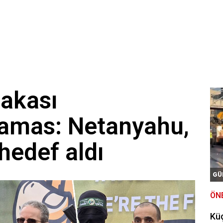
takası
amas: Netanyahu,
i hedef aldı
GÜ
ÖN
Kü