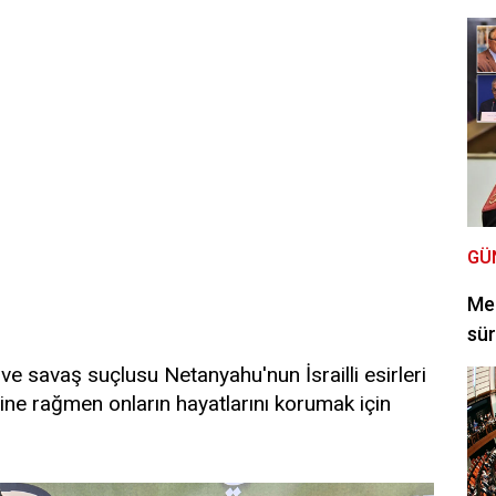
GÜ
Mec
sür
ve savaş suçlusu Netanyahu'nun İsrailli esirleri
rine rağmen onların hayatlarını korumak için