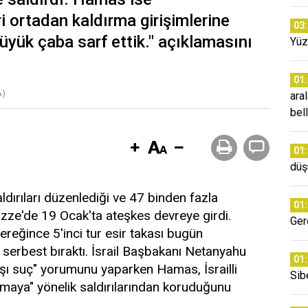
ri ortadan kaldırma girişimlerine
03
üyük çaba sarf ettik." açıklamasını
Yüz
01
A)
ara
bell
01
düş
aldırıları düzenlediği ve 47 binden fazla
01
azze'de 19 Ocak'ta ateşkes devreye girdi.
Ger
reğince 5'inci tur esir takası bugün
 serbest bıraktı. İsrail Başbakanı Netanyahu
01
karşı suç" yorumunu yaparken Hamas, İsrailli
Sib
rmaya" yönelik saldırılarından koruduğunu