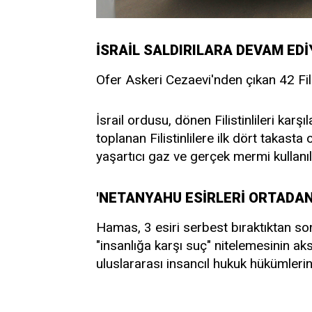
İSRAİL SALDIRILARA DEVAM ED
Ofer Askeri Cezaevi'nden çıkan 42 Filis
İsrail ordusu, dönen Filistinlileri kar
toplanan Filistinlilere ilk dört takast
yaşartıcı gaz ve gerçek mermi kullanıl
'NETANYAHU ESİRLERİ ORTADAN
Hamas, 3 esiri serbest bıraktıktan so
"insanlığa karşı suç" nitelemesinin aksi
uluslararası insancıl hukuk hükümlerin