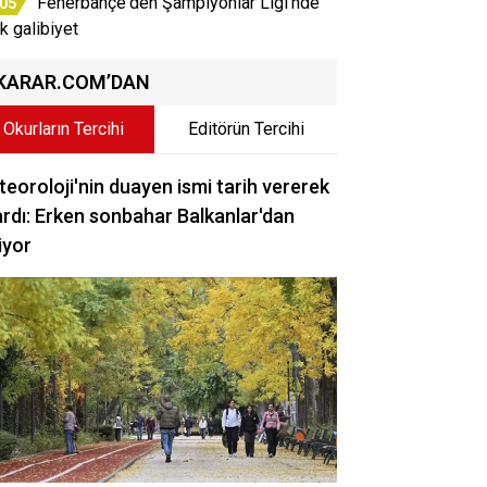
Fenerbahçe'den Şampiyonlar Ligi'nde
:05
ik galibiyet
KARAR.COM’DAN
Okurların Tercihi
Editörün Tercihi
eoroloji'nin duayen ismi tarih vererek
rdı: Erken sonbahar Balkanlar'dan
iyor