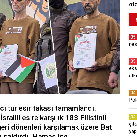
oto
05
nes
05
eks
etki
04
Pol
nci tur esir takası tamamlandı.
railli esire karşılık 183 Filistinli
04
çıt
geri dönenleri karşılamak üzere Batı
yap
re saldırdı. Hamas ise