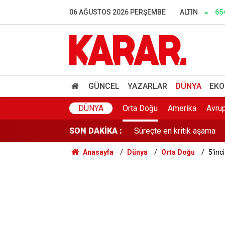
Dedetaş: Teşekkürler Üskü
06 AĞUSTOS 2026 PERŞEMBE
ALTIN
65
İnce: Muhalefet 'nasıl ols
Murat Bakan'dan WhatsApp
Lozan mübadillerinden orta
GÜNCEL
YAZARLAR
DÜNYA
EKO
Süreçte en kritik aşama
DÜNYA
Orta Doğu
Amerika
Avru
SON DAKİKA :
Gaziantep'te acı olay! 91 
Anasayfa
Dünya
Orta Doğu
5'inc
Belediye kursunda öğrendi
Gazi ve şehit yakınlarına il