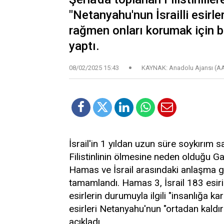
"Netanyahu'nun İsrailli esirle
rağmen onları korumak için b
yaptı.
08/02/2025 15:43
KAYNAK: Anadolu Ajansı (A
İsrail'in 1 yıldan uzun süre soykırım s
Filistinlinin ölmesine neden olduğu G
Hamas ve İsrail arasındaki anlaşma ge
tamamlandı. Hamas 3, İsrail 183 esiri
esirlerin durumuyla ilgili "insanlığa 
esirleri Netanyahu'nun "ortadan kaldı
açıkladı.