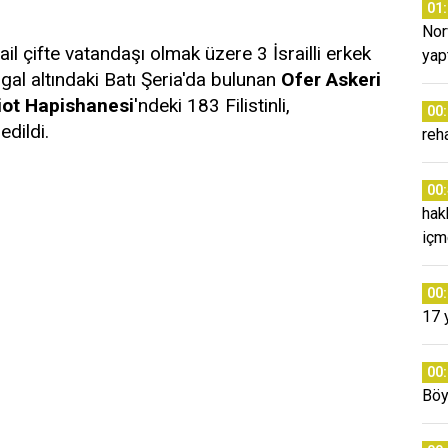
01
Nor
l çifte vatandaşı olmak üzere 3 İsrailli erkek
yap
gal altındaki Batı Şeria'da bulunan
Ofer Askeri
iot Hapishanesi
'ndeki 183 Filistinli,
00
edildi.
reh
00
hak
içm
00
17 
00
Böy