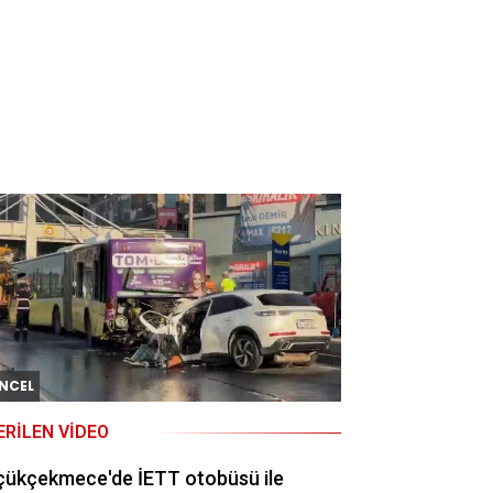
NCEL
ERILEN VIDEO
çükçekmece'de İETT otobüsü ile