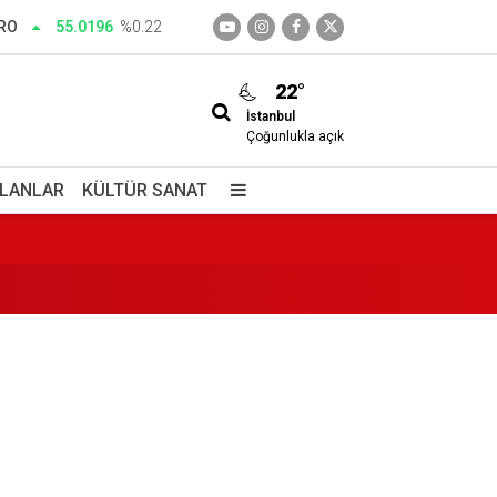
RO
55.0196
%0.22
22°
İstanbul
edim
Çoğunlukla açık
İLANLAR
KÜLTÜR SANAT