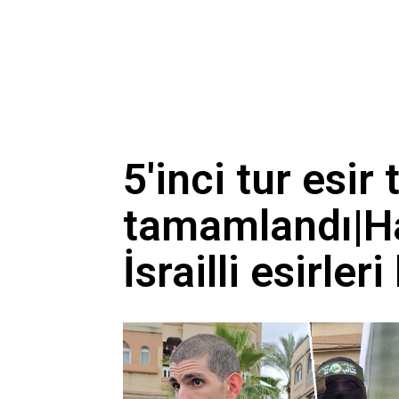
5'inci tur esir 
tamamlandı|H
İsrailli esirler