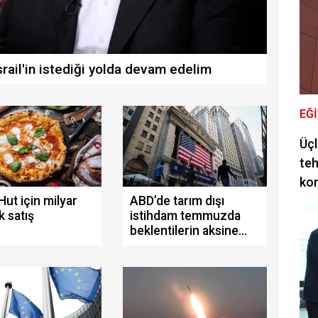
srail'in istediği yolda devam edelim
EĞ
Üçl
teh
ko
Hut için milyar
ABD’de tarım dışı
k satış
istihdam temmuzda
beklentilerin aksine
geriledi