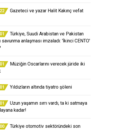
Gazeteci ve yazar Halit Kakınç vefat
:22
Türkiye, Suudi Arabistan ve Pakistan
:01
ü savunma anlaşması imzaladı: 'İkinci CENTO'
?
Müziğin Oscarlarını verecek jüride iki
:01
k
Yıldızların altında tiyatro şöleni
:01
Uzun yaşamın sırrı vardı, ta ki satmaya
:01
layana kadar!
Türkiye otomotiv sektöründeki son
:00