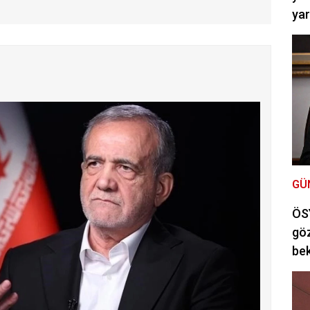
ya
GÜ
ÖSY
göz
bek