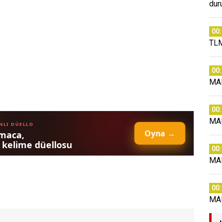
dur
00
TLM
00
MA
00
MA
00
MA
00
MA