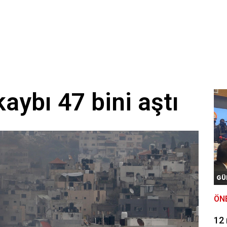
aybı 47 bini aştı
GÜ
ÖN
12