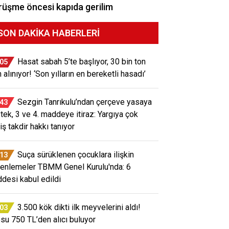
üşme öncesi kapıda gerilim
SON DAKIKA HABERLERI
Hasat sabah 5’te başlıyor, 30 bin ton
:05
 alınıyor! ‘Son yılların en bereketli hasadı’
Sezgin Tanrıkulu’ndan çerçeve yasaya
:43
tek, 3 ve 4. maddeye itiraz: Yargıya çok
iş takdir hakkı tanıyor
Suça sürüklenen çocuklara ilişkin
:13
enlemeler TBMM Genel Kurulu'nda: 6
desi kabul edildi
3.500 kök dikti ilk meyvelerini aldı!
:03
osu 750 TL’den alıcı buluyor