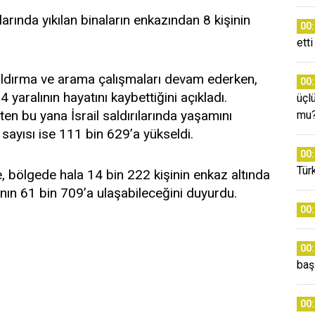
ılarında yıkılan binaların enkazından 8 kişinin
00
etti
ldırma ve arama çalışmaları devam ederken,
00
4 yaralının hayatını kaybettiğini açıkladı.
üçl
ten bu yana İsrail saldırılarında yaşamını
mu
ı sayısı ise 111 bin 629’a yükseldi.
00
Tür
 bölgede hala 14 bin 222 kişinin enkaz altında
nın 61 bin 709’a ulaşabileceğini duyurdu.
00
00
baş
00