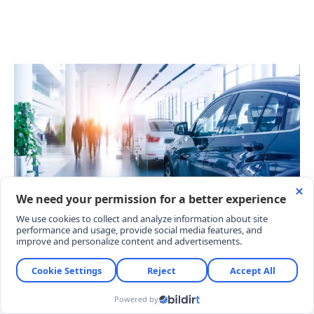
Pazarın %84.4’lük büyük bölümünü, vergi oranları
daha düşük olan A, B ve C segmenti araçlar
oluşturdu. C segmenti 276.976 adetle %55,1 pazar
payı alırken, B segmenti 145.788 satışla %29’luk
paya ulaştı. Gövde tiplerine bakıldığında da SUV
modeller 329.443 adetlik satış ve %65,5 pay ile