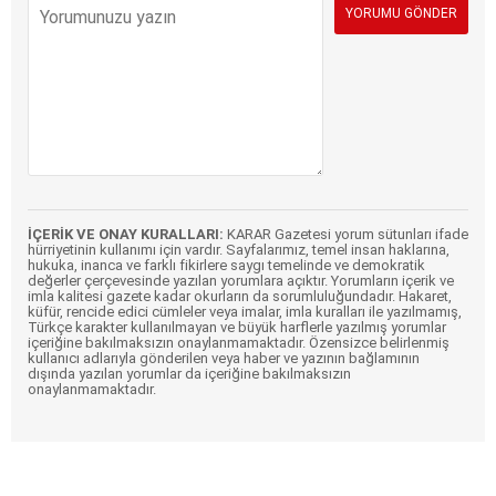
İÇERİK VE ONAY KURALLARI:
KARAR Gazetesi yorum sütunları ifade
hürriyetinin kullanımı için vardır. Sayfalarımız, temel insan haklarına,
hukuka, inanca ve farklı fikirlere saygı temelinde ve demokratik
değerler çerçevesinde yazılan yorumlara açıktır. Yorumların içerik ve
imla kalitesi gazete kadar okurların da sorumluluğundadır. Hakaret,
küfür, rencide edici cümleler veya imalar, imla kuralları ile yazılmamış,
Türkçe karakter kullanılmayan ve büyük harflerle yazılmış yorumlar
içeriğine bakılmaksızın onaylanmamaktadır. Özensizce belirlenmiş
kullanıcı adlarıyla gönderilen veya haber ve yazının bağlamının
dışında yazılan yorumlar da içeriğine bakılmaksızın
onaylanmamaktadır.