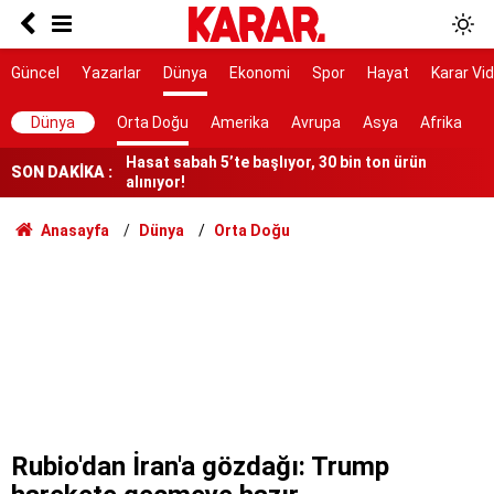
Bahçeli, nikah şahidi oldu
Yeni Parti'ye yapılan bağış tutarı 9 günde 300
Güncel
Yazarlar
Dünya
Ekonomi
Spor
Hayat
Karar Vi
milyonu geçti
Hasat sabah 5’te başlıyor, 30 bin ton ürün
Dünya
Orta Doğu
Amerika
Avrupa
Asya
Afrika
alınıyor!
SON DAKİKA :
Yargıya çok geniş takdir hakkı tanıyor
6 maddesi kabul edildi
Anasayfa
Dünya
Orta Doğu
3.500 kök dikti ilk meyvelerini aldı!
Gazeteci ve yazar Halit Kakınç vefat etti
'İkinci CENTO' mu
İstanbul'da gece boyu nem uyarısı: Yüzde 96'ya
çıkacak
Rubio'dan İran'a gözdağı: Trump