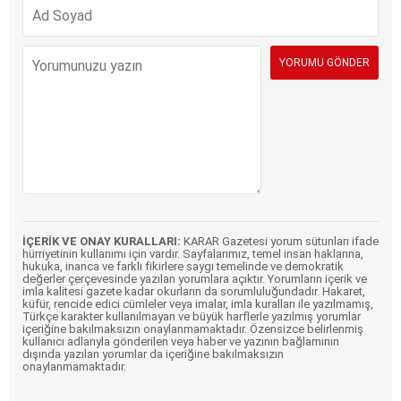
İÇERİK VE ONAY KURALLARI:
KARAR Gazetesi yorum sütunları ifade
hürriyetinin kullanımı için vardır. Sayfalarımız, temel insan haklarına,
hukuka, inanca ve farklı fikirlere saygı temelinde ve demokratik
değerler çerçevesinde yazılan yorumlara açıktır. Yorumların içerik ve
imla kalitesi gazete kadar okurların da sorumluluğundadır. Hakaret,
küfür, rencide edici cümleler veya imalar, imla kuralları ile yazılmamış,
Türkçe karakter kullanılmayan ve büyük harflerle yazılmış yorumlar
içeriğine bakılmaksızın onaylanmamaktadır. Özensizce belirlenmiş
kullanıcı adlarıyla gönderilen veya haber ve yazının bağlamının
dışında yazılan yorumlar da içeriğine bakılmaksızın
onaylanmamaktadır.