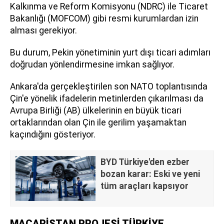
Kalkınma ve Reform Komisyonu (NDRC) ile Ticaret
Bakanlığı (MOFCOM) gibi resmi kurumlardan izin
alması gerekiyor.
Bu durum, Pekin yönetiminin yurt dışı ticari adımları
doğrudan yönlendirmesine imkan sağlıyor.
Ankara'da gerçekleştirilen son NATO toplantısında
Çin'e yönelik ifadelerin metinlerden çıkarılması da
Avrupa Birliği (AB) ülkelerinin en büyük ticari
ortaklarından olan Çin ile gerilim yaşamaktan
kaçındığını gösteriyor.
BYD Türkiye'den ezber
bozan karar: Eski ve yeni
tüm araçları kapsıyor
MACARİSTAN PROJESİ TÜRKİYE