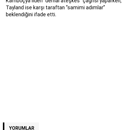
Kamboçya lideri “derhal ateşkes” çağrısı yaparken,
Tayland ise karşı taraftan “samimi adımlar”
beklendiğini ifade etti.
YORUMLAR