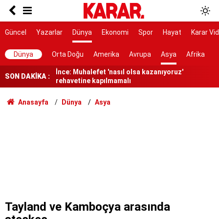
Lüleburgaz Belediye Başkanı Murat Gerenli
CHP'den istifa etti
Dedetaş: Teşekkürler Üsküdar, tebrikler Sibel
Güncel
Yazarlar
Dünya
Ekonomi
Spor
Hayat
Karar Vi
Başkanım
İnce: Muhalefet 'nasıl olsa kazanıyoruz'
Dünya
Orta Doğu
Amerika
Avrupa
Asya
Afrika
rehavetine kapılmamalı
SON DAKİKA :
Kendisinin çayını dahi içmedim
Ayrımcılığı hak etmedik
Anasayfa
Dünya
Asya
SURECTE EN KRITIK ASAMA
91 yaşındaki kadın yanarak hayatını kaybetti
Belediye kursunda öğrendiği meslekle evini
atölyeye dönüştürdü
Gazi ve şehit yakınlarına ilişkin teklif kabul
edildi
Tayland ve Kamboçya arasında