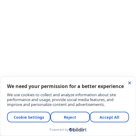
Türkiye, 2022 ve 2024 yıllarında Şanghay İş Birliği
Örgütü (ŞİÖ) tam üyelik hedefini duyurmuştu.
Ancak Donald Trump'ın 5 Kasım 2024 tarihinde
yeniden ABD Başkanı seçilmesinin ardından
Ankara'nın dış politika önceliği değişti.