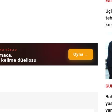
EĞ
Üçl
teh
ko
GÜ
Bah
yas
ya