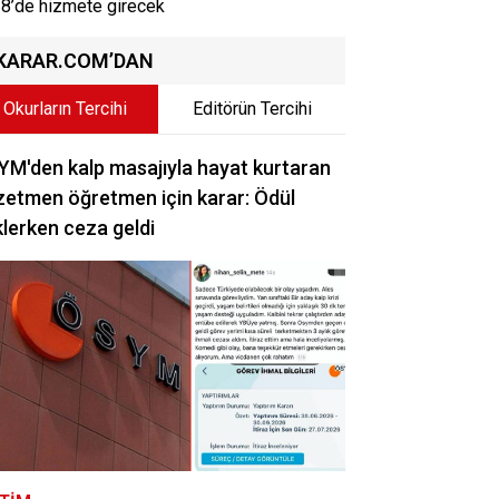
8’de hizmete girecek
KARAR.COM’DAN
Okurların Tercihi
Editörün Tercihi
M'den kalp masajıyla hayat kurtaran
etmen öğretmen için karar: Ödül
lerken ceza geldi