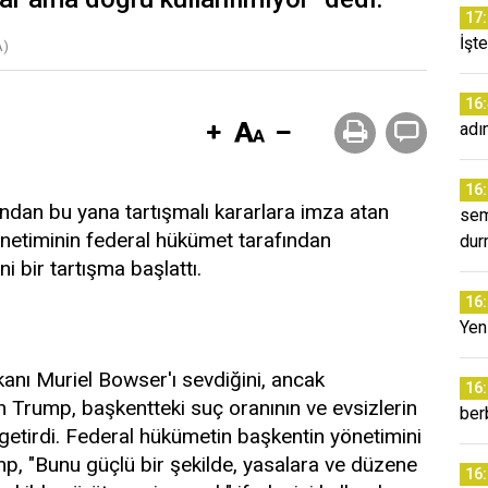
17
İşt
A)
16
adı
16
dan bu yana tartışmalı kararlara imza atan
sem
etiminin federal hükümet tarafından
dur
i bir tartışma başlattı.
16
Yeni
nı Muriel Bowser'ı sevdiğini, ancak
16
en Trump, başkentteki suç oranının ve evsizlerin
ber
 getirdi. Federal hükümetin başkentin yönetimini
p, "Bunu güçlü bir şekilde, yasalara ve düzene
16