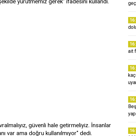
ekilde yürütmemiz gerek" ifadesini kullandı.
geç
16
dol
16
ait
16
kaç
uyar
16
Beş
yap
lmalıyız, güvenli hale getirmeliyiz. İnsanlar
16
anı var ama doğru kullanılmıyor" dedi.