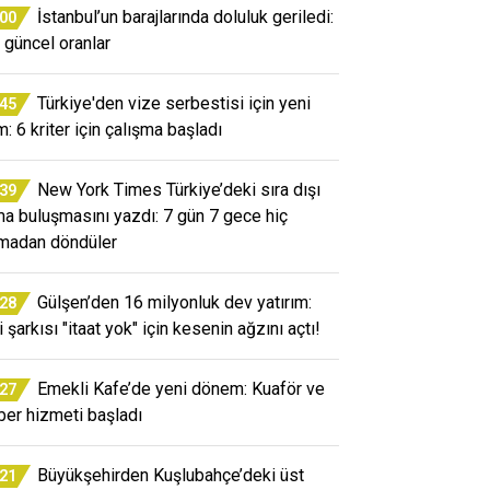
İstanbul’un barajlarında doluluk geriledi:
:00
e güncel oranlar
Türkiye'den vize serbestisi için yeni
:45
m: 6 kriter için çalışma başladı
New York Times Türkiye’deki sıra dışı
:39
a buluşmasını yazdı: 7 gün 7 gece hiç
madan döndüler
Gülşen’den 16 milyonluk dev yatırım:
:28
 şarkısı "itaat yok" için kesenin ağzını açtı!
Emekli Kafe’de yeni dönem: Kuaför ve
:27
ber hizmeti başladı
Büyükşehirden Kuşlubahçe’deki üst
:21