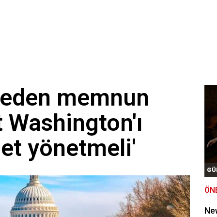
yeden memnun
t Washington'ı
et yönetmeli'
GÜ
ÖN
New