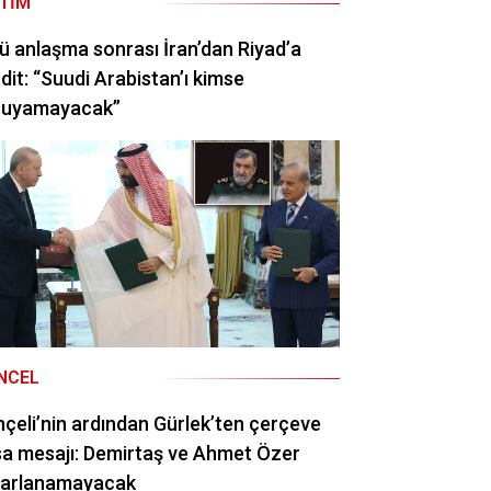
ITIM
ü anlaşma sonrası İran’dan Riyad’a
dit: “Suudi Arabistan’ı kimse
ruyamayacak”
NCEL
çeli’nin ardından Gürlek’ten çerçeve
a mesajı: Demirtaş ve Ahmet Özer
rarlanamayacak