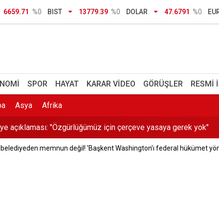
Erdal Beşikçioğlu'na tepki: "Siz kamu görevini nasıl yapıyorsunuz
6659.71
%0
BIST
13779.39
%0
DOLAR
47.6791
%0
EU
T hattı 2028’de hizmete girecek
TL ceza: Turkuvaz Medya’dan “çifte standart” tepkisi
nı İlksen Özalper tutuklandı
NOMI
SPOR
HAYAT
KARAR VIDEO
GÖRÜŞLER
RESMI 
ye açıklaması: "Özgürlüğümüz için çerçeve yasaya gerek yok"
pa
Asya
Afrika
n çile çektiriyor! Dönüme 1 tonluk hasat
belediyeden memnun değil! 'Başkent Washington'ı federal hükümet yön
Erdem hayatını kaybetti