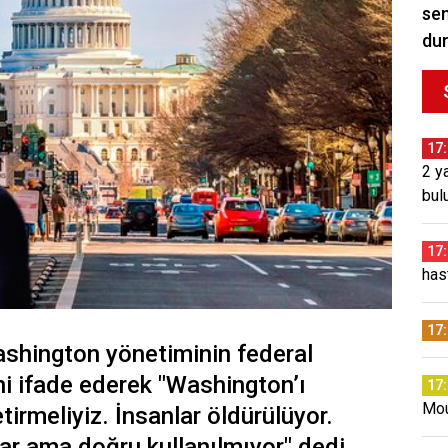
sem
du
17
2 y
bul
17
has
17
ashington yönetiminin federal
i ifade ederek "Washington’ı
17
Mou
tirmeliyiz. İnsanlar öldürülüyor.
ar ama doğru kullanılmıyor" dedi.