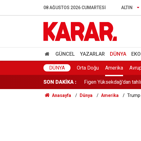
YENİ Partili Günaydın'dan 
08 AĞUSTOS 2026 CUMARTESI
ALTIN
Uraloğlu duyurdu: Yeni YH
RTÜK’ten ATV’ye 8 milyon 
YENİ Parti Manisa İl Başka
GÜNCEL
YAZARLAR
DÜNYA
EKO
Figen Yüksekdağ'dan tahli
DÜNYA
Orta Doğu
Amerika
Avru
SON DAKİKA :
Toplarken eziyet, soyarke
Anasayfa
Dünya
Amerika
Trump 
Eski milli futbolcu Haluk 