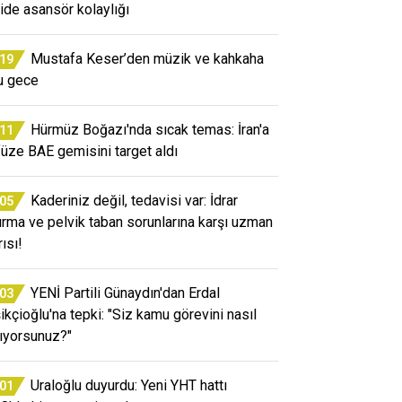
ide asansör kolaylığı
Mustafa Keser’den müzik ve kahkaha
:19
u gece
Hürmüz Boğazı'nda sıcak temas: İran'a
:11
 füze BAE gemisini target aldı
Kaderiniz değil, tedavisi var: İdrar
:05
ırma ve pelvik taban sorunlarına karşı uzman
ısı!
YENİ Partili Günaydın'dan Erdal
:03
ikçioğlu'na tepki: "Siz kamu görevini nasıl
ıyorsunuz?"
Uraloğlu duyurdu: Yeni YHT hattı
:01