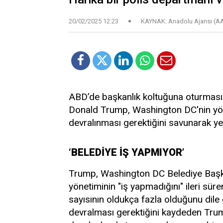
20/02/2025 12:23
KAYNAK: Anadolu Ajansı (A
ABD’de başkanlık koltuğuna oturmasın
Donald Trump, Washington DC'nin yön
devralınması gerektiğini savunarak yen
‘BELEDİYE İŞ YAPMIYOR’
Trump, Washington DC Belediye Başka
yönetiminin "iş yapmadığını" ileri sür
sayısının oldukça fazla olduğunu dile
devralması gerektiğini kaydeden Trum