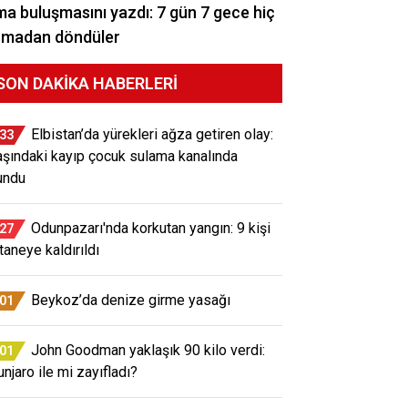
a buluşmasını yazdı: 7 gün 7 gece hiç
rmadan döndüler
SON DAKIKA HABERLERI
Elbistan’da yürekleri ağza getiren olay:
:33
aşındaki kayıp çocuk sulama kanalında
undu
Odunpazarı'nda korkutan yangın: 9 kişi
:27
taneye kaldırıldı
Beykoz’da denize girme yasağı
:01
John Goodman yaklaşık 90 kilo verdi:
:01
njaro ile mi zayıfladı?