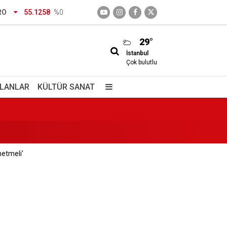
?"
RO
55.1258
%0
29°
İstanbul
Çok bulutlu
İLANLAR
KÜLTÜR SANAT
etmeli'