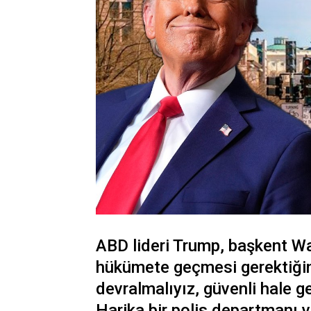
ABD lideri Trump, başkent W
hükümete geçmesi gerektiğin
devralmalıyız, güvenli hale ge
Harika bir polis departmanı v