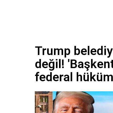
Trump beledi
değil! 'Başken
federal hüküm