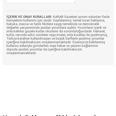
İÇERİK VE ONAY KURALLARI:
KARAR Gazetesi yorum sütunları ifade
hürriyetinin kullanımı için vardır. Sayfalarımız, temel insan haklarına,
hukuka, inanca ve farklı fikirlere saygı temelinde ve demokratik
değerler çerçevesinde yazılan yorumlara açıktır. Yorumların içerik ve
imla kalitesi gazete kadar okurların da sorumluluğundadır. Hakaret,
küfür, rencide edici cümleler veya imalar, imla kuralları ile yazılmamış,
Türkçe karakter kullanılmayan ve büyük harflerle yazılmış yorumlar
içeriğine bakılmaksızın onaylanmamaktadır. Özensizce belirlenmiş
kullanıcı adlarıyla gönderilen veya haber ve yazının bağlamının
dışında yazılan yorumlar da içeriğine bakılmaksızın
onaylanmamaktadır.