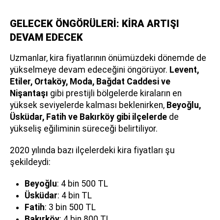
GELECEK ÖNGÖRÜLERİ: KİRA ARTIŞI
DEVAM EDECEK
Uzmanlar, kira fiyatlarının önümüzdeki dönemde de
yükselmeye devam edeceğini öngörüyor.
Levent,
Etiler, Ortaköy, Moda, Bağdat Caddesi ve
Nişantaşı
gibi prestijli bölgelerde kiraların en
yüksek seviyelerde kalması beklenirken,
Beyoğlu,
Üsküdar, Fatih ve Bakırköy gibi ilçelerde
de
yükseliş eğiliminin süreceği belirtiliyor.
2020 yılında bazı ilçelerdeki kira fiyatları şu
şekildeydi:
Beyoğlu
: 4 bin 500 TL
Üsküdar
: 4 bin TL
Fatih
: 3 bin 500 TL
Bakırköy
: 4 bin 800 TL