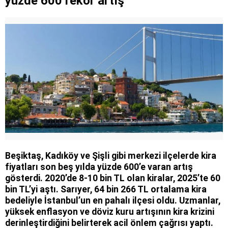
yüzde 600 rekor artış
Beşiktaş, Kadıköy ve Şişli gibi merkezi ilçelerde kira
fiyatları son beş yılda yüzde 600’e varan artış
gösterdi. 2020’de 8-10 bin TL olan kiralar, 2025’te 60
bin TL’yi aştı. Sarıyer, 64 bin 266 TL ortalama kira
bedeliyle İstanbul’un en pahalı ilçesi oldu. Uzmanlar,
yüksek enflasyon ve döviz kuru artışının kira krizini
derinleştirdiğini belirterek acil önlem çağrısı yaptı.