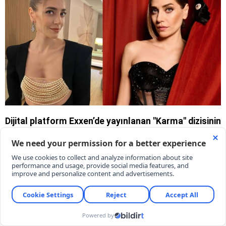
Dijital platform Exxen’de yayınlanan "Karma" dizisinin
yeni sezon çekimleri start aldı. İkinci sezonda
kadroya katılan başarılı oyuncu Öznur Serçeler,
evlilik terapisti 'İpek' karakteriyle seyirci karşısına
çıkacak.
07/08/2026 16:04
KARAR
Gamze Demirel