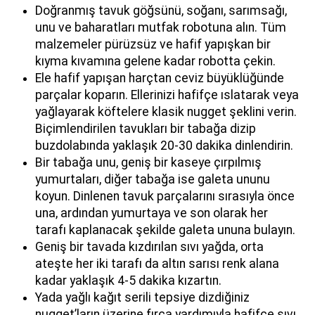
Doğranmış tavuk göğsünü, soğanı, sarımsağı,
unu ve baharatları mutfak robotuna alın. Tüm
malzemeler pürüzsüz ve hafif yapışkan bir
kıyma kıvamına gelene kadar robotta çekin.
Ele hafif yapışan harçtan ceviz büyüklüğünde
parçalar koparın. Ellerinizi hafifçe ıslatarak veya
yağlayarak köftelere klasik nugget şeklini verin.
Biçimlendirilen tavukları bir tabağa dizip
buzdolabında yaklaşık 20-30 dakika dinlendirin.
Bir tabağa unu, geniş bir kaseye çırpılmış
yumurtaları, diğer tabağa ise galeta ununu
koyun. Dinlenen tavuk parçalarını sırasıyla önce
una, ardından yumurtaya ve son olarak her
tarafı kaplanacak şekilde galeta ununa bulayın.
Geniş bir tavada kızdırılan sıvı yağda, orta
ateşte her iki tarafı da altın sarısı renk alana
kadar yaklaşık 4-5 dakika kızartın.
Yada yağlı kağıt serili tepsiye dizdiğiniz
nugget’ların üzerine fırça yardımıyla hafifçe sıvı