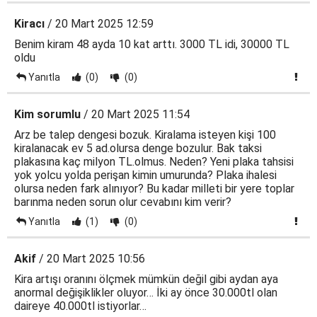
Kiracı
/ 20 Mart 2025 12:59
Benim kiram 48 ayda 10 kat arttı. 3000 TL idi, 30000 TL
oldu
Yanıtla
(0)
(0)
Kim sorumlu
/ 20 Mart 2025 11:54
Arz be talep dengesi bozuk. Kiralama isteyen kişi 100
kiralanacak ev 5 ad.olursa denge bozulur. Bak taksi
plakasına kaç milyon TL.olmus. Neden? Yeni plaka tahsisi
yok yolcu yolda perişan kimin umurunda? Plaka ihalesi
olursa neden fark alınıyor? Bu kadar milleti bir yere toplar
barınma neden sorun olur cevabını kim verir?
Yanıtla
(1)
(0)
Akif
/ 20 Mart 2025 10:56
Kira artışı oranını ölçmek mümkün değil gibi aydan aya
anormal değişiklikler oluyor… İki ay önce 30.000tl olan
daireye 40.000tl istiyorlar…