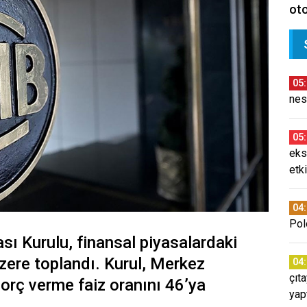
oto
05
nes
05
eks
etki
04
Pol
sı Kurulu, finansal piyasalardaki
zere toplandı. Kurul, Merkez
04
çıt
orç verme faiz oranını 46’ya
yap