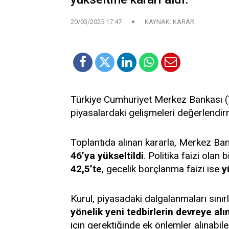
20/03/2025 17:47
KAYNAK: KARAR
Türkiye Cumhuriyet Merkez Bankası (T
piyasalardaki gelişmeleri değerlendir
Toplantıda alınan kararla, Merkez Ba
46’ya yükseltildi
. Politika faizi olan 
42,5’te
, gecelik borçlanma faizi ise
y
Kurul, piyasadaki dalgalanmaları sın
yönelik yeni tedbirlerin devreye alı
için gerektiğinde ek önlemler alınabilec