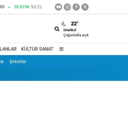
RO
55.0196
%0.22
22°
İstanbul
edim
Çoğunlukla açık
İLANLAR
KÜLTÜR SANAT
ik
Şirketler