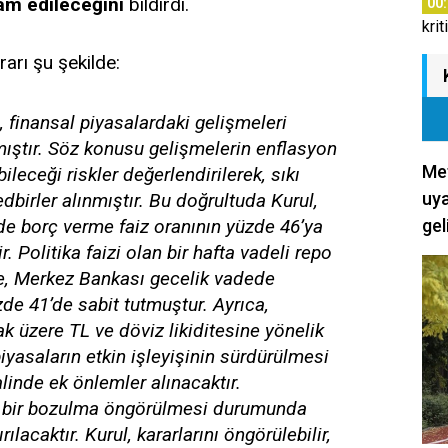
am edileceğini
bildirdi.
00
krit
rarı şu şekilde:
), finansal piyasalardaki gelişmeleri
ıştır. Söz konusu gelişmelerin enflasyon
Met
eceği riskler değerlendirilerek, sıkı
uya
dbirler alınmıştır. Bu doğrultuda Kurul,
e borç verme faiz oranının yüzde 46’ya
gel
. Politika faizi olan bir hafta vadeli repo
’te, Merkez Bankası gecelik vadede
de 41’de sabit tutmuştur. Ayrıca,
k üzere TL ve döviz likiditesine yönelik
piyasaların etkin işleyişinin sürdürülmesi
linde ek önlemler alınacaktır.
cı bir bozulma öngörülmesi durumunda
rılacaktır. Kurul, kararlarını öngörülebilir,