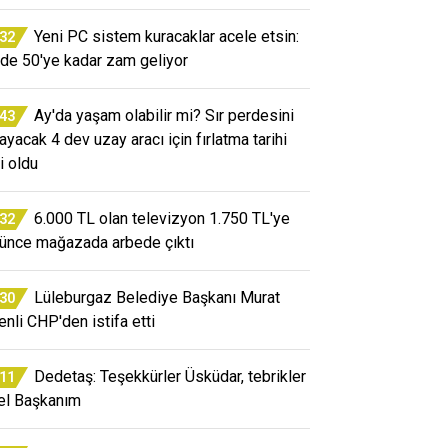
Yeni PC sistem kuracaklar acele etsin:
:32
de 50'ye kadar zam geliyor
Ay'da yaşam olabilir mi? Sır perdesini
:43
layacak 4 dev uzay aracı için fırlatma tarihi
i oldu
6.000 TL olan televizyon 1.750 TL'ye
:32
ünce mağazada arbede çıktı
Lüleburgaz Belediye Başkanı Murat
:30
enli CHP'den istifa etti
Dedetaş: Teşekkürler Üsküdar, tebrikler
:11
el Başkanım