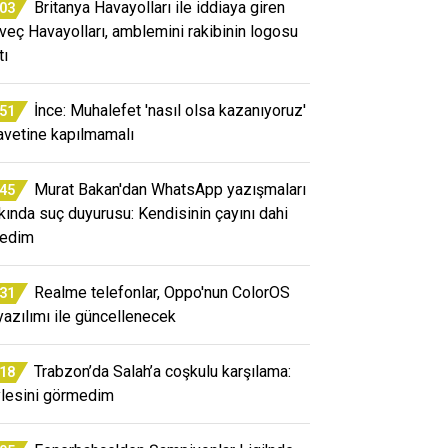
Britanya Havayolları ile iddiaya giren
:03
veç Havayolları, amblemini rakibinin logosu
tı
İnce: Muhalefet 'nasıl olsa kazanıyoruz'
:51
avetine kapılmamalı
Murat Bakan'dan WhatsApp yazışmaları
:45
kında suç duyurusu: Kendisinin çayını dahi
edim
Realme telefonlar, Oppo'nun ColorOS
:31
yazılımı ile güncellenecek
Trabzon’da Salah’a coşkulu karşılama:
:18
lesini görmedim