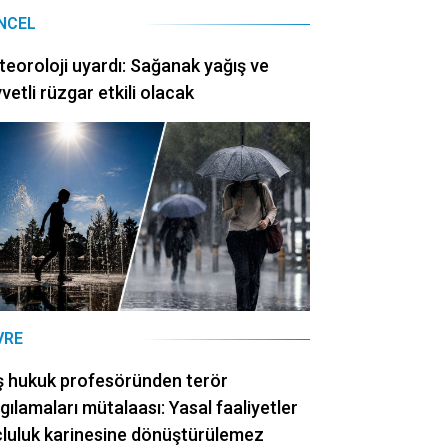
NCEL
eoroloji uyardı: Sağanak yağış ve
vetli rüzgar etkili olacak
VRE
ş hukuk profesöründen terör
gılamaları mütalaası: Yasal faaliyetler
luluk karinesine dönüştürülemez