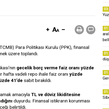
03
Yüz
01
ara
bell
CMB) Para Politikası Kurulu (PPK), finansal
mek üzere toplandı.
01
düş
nkası’nın
gecelik borç verme faiz oranı yüzde
01
bir hafta vadeli repo ihale faiz oranı
yüzde
Ger
üzde 41’de
sabit bırakıldı.
01
ırlamak amacıyla
TL ve döviz likiditesine
Sib
ndığını
duyurdu. Finansal istikrarın korunması
eği belirtildi.