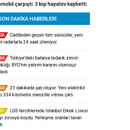
mobil çarpıştı: 3 kişi hayatını kaybetti
SON DAKIKA HABERLERI
Caddeden geçen tüm sürücüler, yeni
:36
il radarlarla 24 saat izleniyor
Türkiye'deki batarya tedarik zinciri
:04
ikliği, BYD'nin yatırım kararını olumsuz
ledi
23 dakikada şarj oluyor: Yeni elektrikli
:33
o 334 kilometre menzille vitrine çıktı
LGS tercihlerinde İstanbul Erkek Lisesi
:01
ayı zirveye koydu: Yerleşme oranları tavan
tı