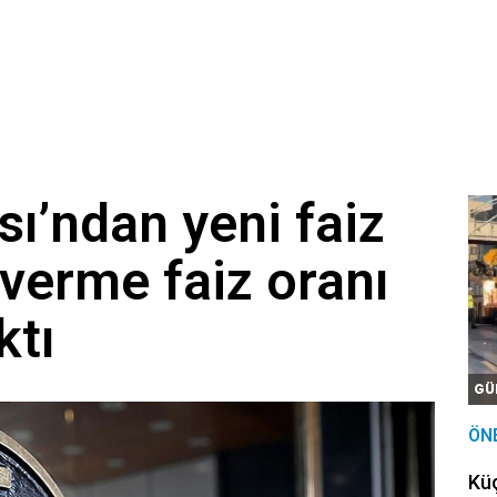
ı’ndan yeni faiz
verme faiz oranı
ktı
GÜ
ÖN
Kü