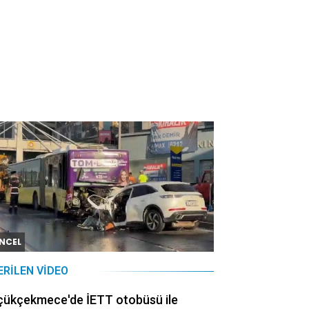
NCEL
ERILEN VIDEO
çükçekmece'de İETT otobüsü ile