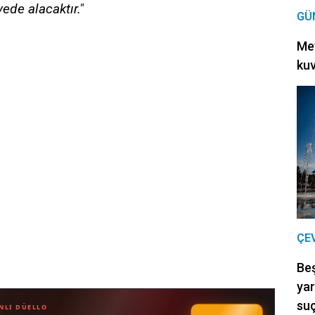
vede alacaktır."
GÜ
Met
kuv
ÇE
Be
yar
suç