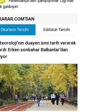
Fenerbahçe'den Şampiyonlar Ligi'nde
:05
ik galibiyet
KARAR.COM’DAN
Okurların Tercihi
Editörün Tercihi
eoroloji'nin duayen ismi tarih vererek
rdı: Erken sonbahar Balkanlar'dan
iyor