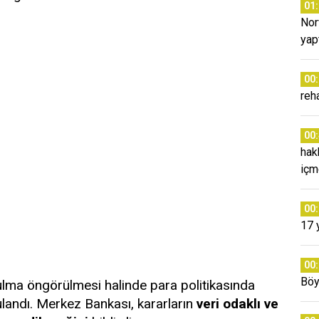
01
Nor
yap
00
reh
00
hak
içm
00
17 
00
Böy
zulma öngörülmesi halinde para politikasında
landı. Merkez Bankası, kararların
veri odaklı ve