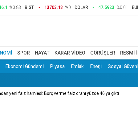
dar, tebrikler Sibel Başkanım
46.1
%0.83
BIST
13703.13
%0
DOLAR
47.5923
%0.01
EU
a kazanıyoruz' rehavetine kapılmamalı
 yazışmaları hakkında suç duyurusu: Kendisinin çayını dahi içm
k bildiri ile Meclis'te çağrı: Ayrımcılığı hak etmedik
NOMI
SPOR
HAYAT
KARAR VIDEO
GÖRÜŞLER
RESMI 
Ekonomi Gündemi
Piyasa
Emlak
Enerji
Sosyal Güvenl
yaşındaki kadın yanarak hayatını kaybetti
an yeni faiz hamlesi: Borç verme faiz oranı yüzde 46'ya çıktı
ği meslekle evini atölyeye dönüştürdü: Siparişlere yetişemiyor
işkin kanun teklifi kabul edildi