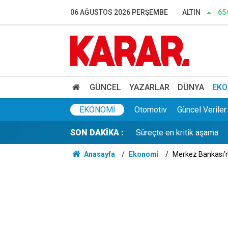
Dedetaş: Teşekkürler Üskü
06 AĞUSTOS 2026 PERŞEMBE
ALTIN
65
İnce: Muhalefet 'nasıl ols
Murat Bakan'dan WhatsApp
Lozan mübadillerinden orta
GÜNCEL
YAZARLAR
DÜNYA
EKO
Süreçte en kritik aşama
EKONOMI
Otomotiv
Güncel Veriler
SON DAKİKA :
Gaziantep'te acı olay! 91 
Anasayfa
Ekonomi
Merkez Bankası’nd
Belediye kursunda öğrendi
Gazi ve şehit yakınlarına il