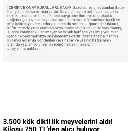
İÇERİK VE ONAY KURALLARI:
KARAR Gazetesi yorum sütunları ifade
hürriyetinin kullanımı için vardır. Sayfalarımız, temel insan haklarına,
hukuka, inanca ve farklı fikirlere saygı temelinde ve demokratik
değerler çerçevesinde yazılan yorumlara açıktır. Yorumların içerik ve
imla kalitesi gazete kadar okurların da sorumluluğundadır. Hakaret,
küfür, rencide edici cümleler veya imalar, imla kuralları ile yazılmamış,
Türkçe karakter kullanılmayan ve büyük harflerle yazılmış yorumlar
içeriğine bakılmaksızın onaylanmamaktadır. Özensizce belirlenmiş
kullanıcı adlarıyla gönderilen veya haber ve yazının bağlamının
dışında yazılan yorumlar da içeriğine bakılmaksızın
onaylanmamaktadır.
3.500 kök dikti ilk meyvelerini aldı!
Kilosu 750 TL’den alıcı buluyor