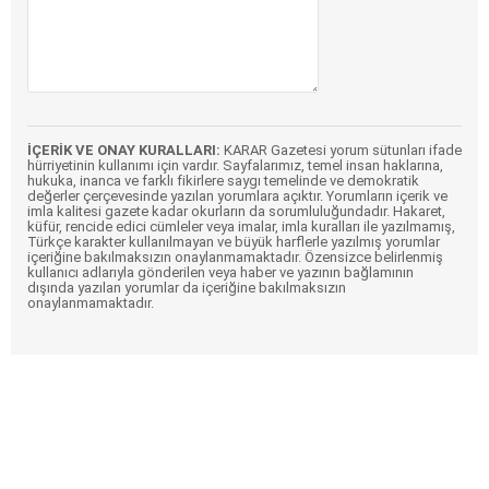
İÇERİK VE ONAY KURALLARI:
KARAR Gazetesi yorum sütunları ifade
hürriyetinin kullanımı için vardır. Sayfalarımız, temel insan haklarına,
hukuka, inanca ve farklı fikirlere saygı temelinde ve demokratik
değerler çerçevesinde yazılan yorumlara açıktır. Yorumların içerik ve
imla kalitesi gazete kadar okurların da sorumluluğundadır. Hakaret,
küfür, rencide edici cümleler veya imalar, imla kuralları ile yazılmamış,
Türkçe karakter kullanılmayan ve büyük harflerle yazılmış yorumlar
içeriğine bakılmaksızın onaylanmamaktadır. Özensizce belirlenmiş
kullanıcı adlarıyla gönderilen veya haber ve yazının bağlamının
dışında yazılan yorumlar da içeriğine bakılmaksızın
onaylanmamaktadır.