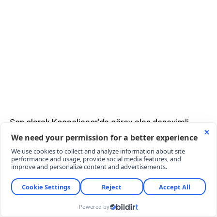
Son olarak Kocaelispor'da görev alan deneyimli
golcü Serdar Dursun'un yeni takımı belli oldu. Golcü
oyuncu Gaziantep Futbol Kulübü ile 1 yıllık
sözleşme imzaladı.
Transfer çalışmalarına devam eden Gaziantep
Futbol Kulübü, hücum hattına önemli bir takviye
yaptı. Gaziantep FK, geçtiğimiz sezon
Kocaelispor'da top koşturan Serdar Dursun ile 1