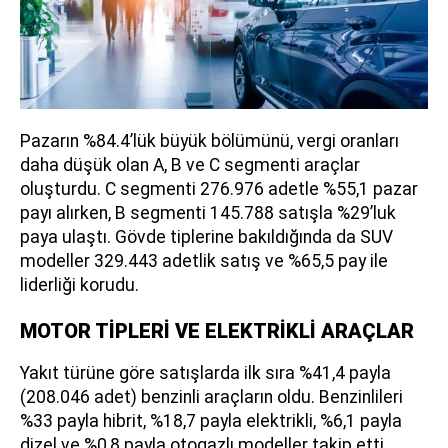
Pazarın %84.4’lük büyük bölümünü, vergi oranları
daha düşük olan A, B ve C segmenti araçlar
oluşturdu. C segmenti 276.976 adetle %55,1 pazar
payı alırken, B segmenti 145.788 satışla %29’luk
paya ulaştı. Gövde tiplerine bakıldığında da SUV
modeller 329.443 adetlik satış ve %65,5 pay ile
liderliği korudu.
MOTOR TİPLERİ VE ELEKTRİKLİ ARAÇLAR
Yakıt türüne göre satışlarda ilk sıra %41,4 payla
(208.046 adet) benzinli araçların oldu. Benzinlileri
%33 payla hibrit, %18,7 payla elektrikli, %6,1 payla
dizel ve %0,8 payla otogazlı modeller takip etti.