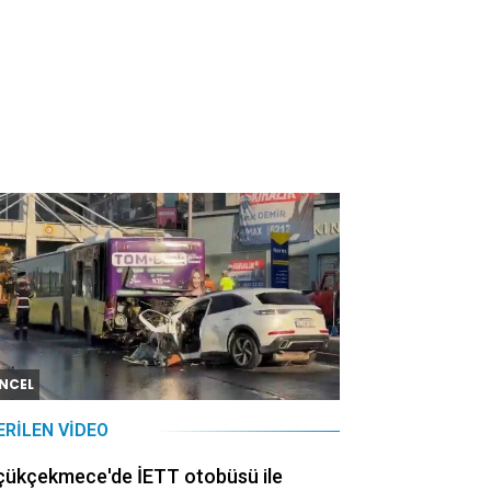
NCEL
ERILEN VIDEO
çükçekmece'de İETT otobüsü ile