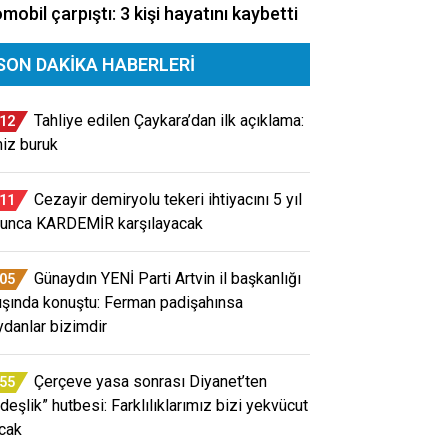
mobil çarpıştı: 3 kişi hayatını kaybetti
SON DAKIKA HABERLERI
Tahliye edilen Çaykara’dan ilk açıklama:
:12
miz buruk
Cezayir demiryolu tekeri ihtiyacını 5 yıl
:11
unca KARDEMİR karşılayacak
Günaydın YENİ Parti Artvin il başkanlığı
:05
lışında konuştu: Ferman padişahınsa
danlar bizimdir
Çerçeve yasa sonrası Diyanet’ten
:55
rdeşlik” hutbesi: Farklılıklarımız bizi yekvücut
acak