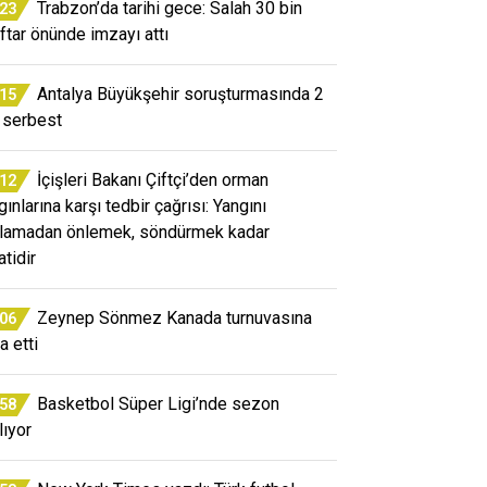
Trabzon’da tarihi gece: Salah 30 bin
:23
aftar önünde imzayı attı
Antalya Büyükşehir soruşturmasında 2
:15
i serbest
İçişleri Bakanı Çiftçi’den orman
:12
ınlarına karşı tedbir çağrısı: Yangını
lamadan önlemek, söndürmek kadar
atidir
Zeynep Sönmez Kanada turnuvasına
:06
a etti
Basketbol Süper Ligi’nde sezon
:58
lıyor