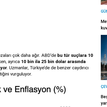
GÜ
Met
kuv
ezaları çok daha ağır. ABD’de
bu tür suçlara 10
rken, ayrıca
10 bin ila 25 bin dolar arasında
ıyor
. Uzmanlar, Türkiye’de de benzer caydırıcı
iğini vurguluyor.
ÇE
Be
yar