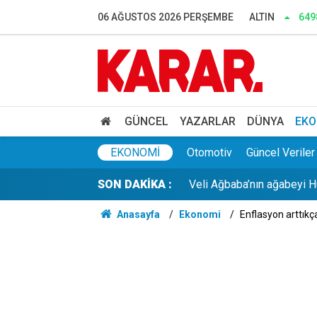
Günaydın YENİ Parti Artvin
06 AĞUSTOS 2026 PERŞEMBE
ALTIN
649
Çerçeve yasa sonrası Diyan
Dışarıda nefes alınamıyor
Murat Ülker’den Altay tank
GÜNCEL
YAZARLAR
DÜNYA
EKO
Veli Ağbaba’nın ağabeyi H
EKONOMI
Otomotiv
Güncel Veriler
SON DAKİKA :
Antalya Büyükşehir soruşt
Anasayfa
Ekonomi
Enflasyon arttıkça
New York Times yazdı: Türk
Prof. Dr. Sözüer’den çerçe