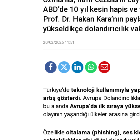
ABD’de 10 yıl kesin hapis ve
Prof. Dr. Hakan Kara’nın payl
yükseldikçe dolandırıcılık vak
20/02/2025 11:51
Türkiye'de
teknoloji kullanımıyla yap
artış gösterdi
. Avrupa Dolandırıcılık
bu alanda
Avrupa’da ilk sıraya yüks
olayının yaşandığı ülkeler arasına girdi
Özellikle
oltalama (phishing), ses k