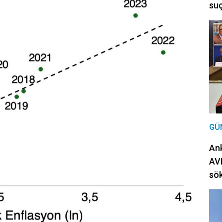
suç
GÜ
Ank
AVM
sö