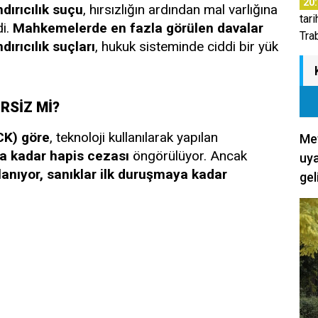
20
dırıcılık suçu
, hırsızlığın ardından mal varlığına
tar
di.
Mahkemelerde en fazla görülen davalar
Tra
dırıcılık suçları
, hukuk sisteminde ciddi bir yük
RSİZ Mİ?
CK) göre
, teknoloji kullanılarak yapılan
Met
la kadar hapis cezası
öngörülüyor. Ancak
uya
lanıyor, sanıklar ilk duruşmaya kadar
gel