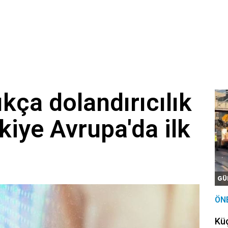
ıkça dolandırıcılık
rkiye Avrupa'da ilk
GÜ
ÖN
Kü