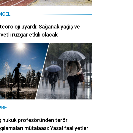
NCEL
eoroloji uyardı: Sağanak yağış ve
vetli rüzgar etkili olacak
VRE
ş hukuk profesöründen terör
gılamaları mütalaası: Yasal faaliyetler