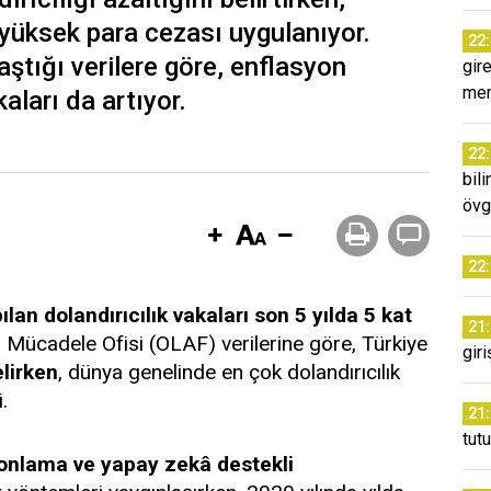
 yüksek para cezası uygulanıyor.
22
aştığı verilere göre, enflasyon
gir
men
aları da artıyor.
22
bil
övg
22
ılan dolandırıcılık vakaları son 5 yılda 5 kat
21
la Mücadele Ofisi (OLAF) verilerine göre, Türkiye
gir
elirken
, dünya genelinde en çok dolandırıcılık
.
21
tut
lonlama ve yapay zekâ destekli