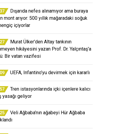
Dışarıda nefes alınamıyor ama buraya
:37
en mont arıyor: 500 yıllık mağaradaki soğuk
engiç içiyorlar
Murat Ülker’den Altay tankının
:27
inmeyen hikâyesini yazan Prof. Dr. Yalçıntaş'a
ü: Bir vatan vazifesi
UEFA, Infantino’yu devirmek için kararlı
:09
Tren istasyonlarında içki içenlere kalıcı
:57
iş yasağı geliyor
Veli Ağbaba’nın ağabeyi Hür Ağbaba
:25
uklandı