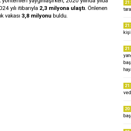
lık yöntemleri yaygınlaşırken, 2020 yılında yılda
21
024 yılı itibarıyla
2,3 milyona ulaştı
. Önlenen
tar
lık vakası
3,8 milyonu
buldu.
21
kiş
21
yang
baş
hay
21
ved
20
baş