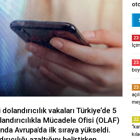
oto
23
İçi
23
boy
23
açı
mey
 dolandırıcılık vakaları Türkiye’de 5
landırıcılıkla Mücadele Ofisi (OLAF)
22
“ka
anda Avrupa'da ilk sıraya yükseldi.
kıl
rıcılığı azaltığını belirtirken,