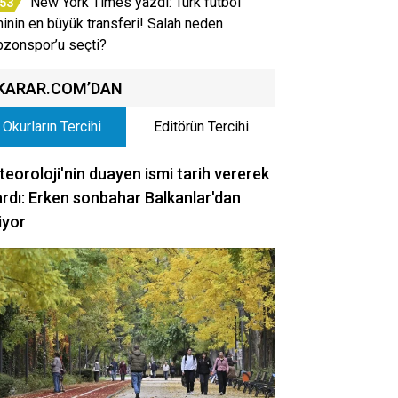
New York Times yazdı: Türk futbol
:53
ihinin en büyük transferi! Salah neden
bzonspor’u seçti?
KARAR.COM’DAN
Okurların Tercihi
Editörün Tercihi
eoroloji'nin duayen ismi tarih vererek
rdı: Erken sonbahar Balkanlar'dan
iyor