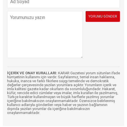
İÇERİK VE ONAY KURALLARI:
KARAR Gazetesi yorum sütunları ifade
hürriyetinin kullanımı için vardır. Sayfalarımız, temel insan haklarına,
hukuka, inanca ve farklı fikirlere saygı temelinde ve demokratik
değerler çerçevesinde yazılan yorumlara açıktır. Yorumların içerik ve
imla kalitesi gazete kadar okurların da sorumluluğundadır. Hakaret,
küfür, rencide edici cümleler veya imalar, imla kuralları ile yazılmamış,
Türkçe karakter kullanılmayan ve büyük harflerle yazılmış yorumlar
içeriğine bakılmaksızın onaylanmamaktadır. Özensizce belirlenmiş
kullanıcı adlarıyla gönderilen veya haber ve yazının bağlamının
dışında yazılan yorumlar da içeriğine bakılmaksızın
onaylanmamaktadır.