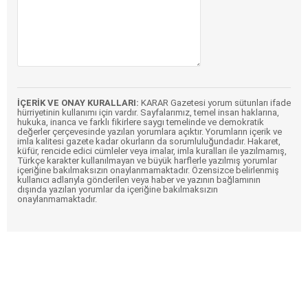
İÇERİK VE ONAY KURALLARI:
KARAR Gazetesi yorum sütunları ifade
hürriyetinin kullanımı için vardır. Sayfalarımız, temel insan haklarına,
hukuka, inanca ve farklı fikirlere saygı temelinde ve demokratik
değerler çerçevesinde yazılan yorumlara açıktır. Yorumların içerik ve
imla kalitesi gazete kadar okurların da sorumluluğundadır. Hakaret,
küfür, rencide edici cümleler veya imalar, imla kuralları ile yazılmamış,
Türkçe karakter kullanılmayan ve büyük harflerle yazılmış yorumlar
içeriğine bakılmaksızın onaylanmamaktadır. Özensizce belirlenmiş
kullanıcı adlarıyla gönderilen veya haber ve yazının bağlamının
dışında yazılan yorumlar da içeriğine bakılmaksızın
onaylanmamaktadır.