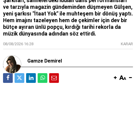
Şarkıları, sahnelerdeki iddialı dans performansları
ve tarzıyla magazin gündeminden düşmeyen Gülşen,
yeni şarkısı "İtaat Yok" ile muhteşem bir dönüş yaptı.
Hem imajını tazeleyen hem de çekimler için dev bir
bütçe ayıran ünlü popçu, kırdığı tarihi rekorla da
müzik dünyasında adından söz ettirdi.
08/08/2026 16:28
KARAR
Gamze Demirel