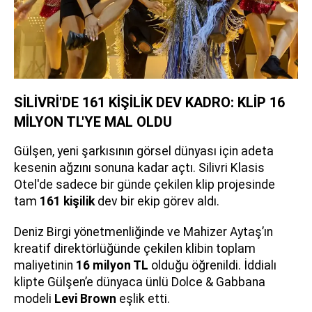
SİLİVRİ'DE 161 KİŞİLİK DEV KADRO: KLİP 16
MİLYON TL'YE MAL OLDU
Gülşen, yeni şarkısının görsel dünyası için adeta
kesenin ağzını sonuna kadar açtı. Silivri Klasis
Otel'de sadece bir günde çekilen klip projesinde
tam
161 kişilik
dev bir ekip görev aldı.
Deniz Birgi yönetmenliğinde ve Mahizer Aytaş’ın
kreatif direktörlüğünde çekilen klibin toplam
maliyetinin
16 milyon TL
olduğu öğrenildi. İddialı
klipte Gülşen’e dünyaca ünlü Dolce & Gabbana
modeli
Levi Brown
eşlik etti.