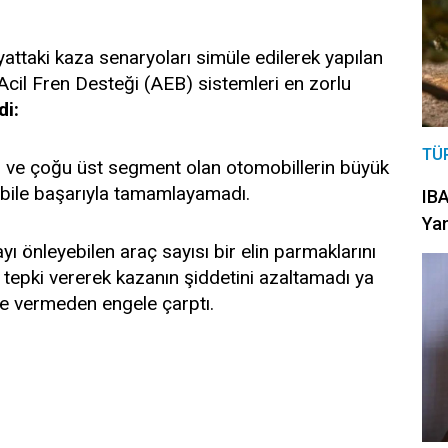
attaki kaza senaryoları simüle edilerek yapılan
Acil Fren Desteği (AEB) sistemleri en zorlu
di:
TÜ
n ve çoğu üst segment olan otomobillerin büyük
ı bile başarıyla tamamlayamadı.
IBA
Yan
ı önleyebilen araç sayısı bir elin parmaklarını
epki vererek kazanın şiddetini azaltamadı ya
ile vermeden engele çarptı.