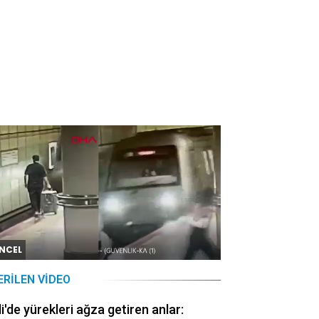
NCEL
ERILEN VIDEO
li'de yürekleri ağza getiren anlar: