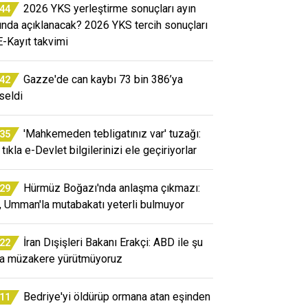
2026 YKS yerleştirme sonuçları ayın
:44
ında açıklanacak? 2026 YKS tercih sonuçları
E-Kayıt takvimi
Gazze'de can kaybı 73 bin 386’ya
:42
seldi
'Mahkemeden tebligatınız var' tuzağı:
:35
tıkla e-Devlet bilgilerinizi ele geçiriyorlar
Hürmüz Boğazı'nda anlaşma çıkmazı:
:29
n, Umman'la mutabakatı yeterli bulmuyor
İran Dışişleri Bakanı Erakçi: ABD ile şu
:22
a müzakere yürütmüyoruz
Bedriye'yi öldürüp ormana atan eşinden
:11