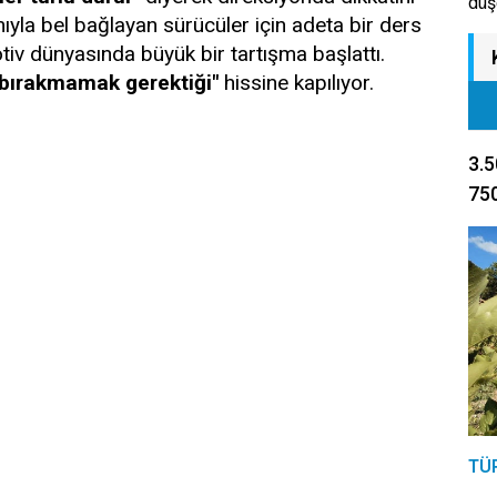
düş
yla bel bağlayan sürücüler için adeta bir ders
otiv dünyasında büyük bir tartışma başlattı.
e bırakmamak gerektiği"
hissine kapılıyor.
3.5
750
TÜ