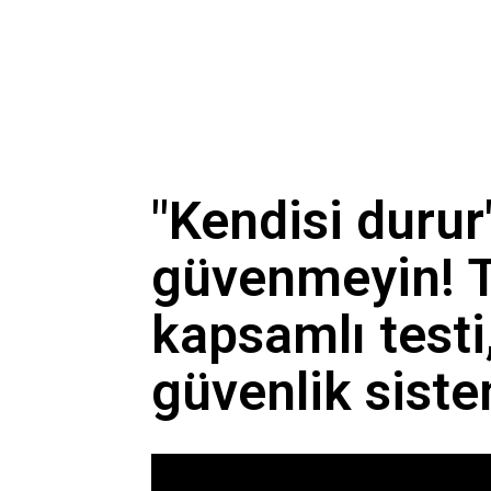
AKOM tarih verdi: İstanbul
Kamuda tutulu kadro ne d
Şişli'de yürekleri ağza ge
"Kendisi durur
güvenmeyin! T
kapsamlı testi
güvenlik sistem