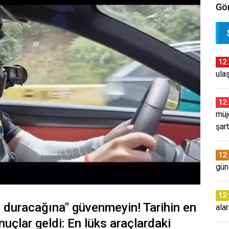
Gör
12
ulaş
12
müj
şar
12
günl
12
n duracağına" güvenmeyin! Tarihin en
ala
uçlar geldi: En lüks araçlardaki