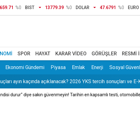
659.71
%0
BIST
13779.39
%0
DOLAR
47.6791
%0
EURO
 TL bursu müjdesi! 2026 YÖK destek bursu başvuru şartları neler,
26'nın günlük TIR çıkış rekoru kırıldı
NOMI
SPOR
HAYAT
KARAR VIDEO
GÖRÜŞLER
RESMI 
plastik alarmı: Çuval çuval çöp çıktı
Ekonomi Gündemi
Piyasa
Emlak
Enerji
Sosyal Güvenl
çları ayın kaçında açıklanacak? 2026 YKS tercih sonuçları ve E-K
ndisi durur" diye sakın güvenmeyin! Tarihin en kapsamlı testi, otomobiller
r' tuzağı: Tek tıkla e-Devlet bilgilerinizi ele geçiriyorlar
 atan eşinden kan donduran ifade: Cesedi battaniyeye sarıp kayı
ı Günel'den operasyon açıklaması: Yaşanan sürecin tesadüf olma