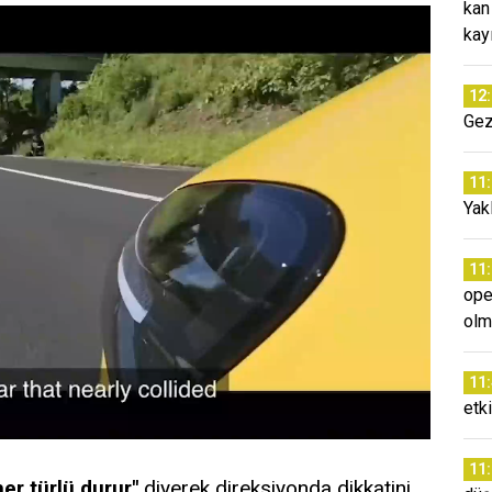
kan
kay
12
Gez
11
Yakl
11
ope
olm
11
etki
11
er türlü durur"
diyerek direksiyonda dikkatini