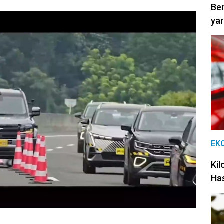
Be
yar
EK
Kil
Has