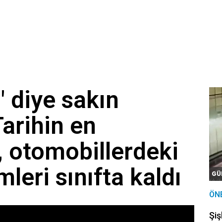
'da sıcaklıklar düşecek
emek? 200 sayılı kararname ile atamalarda neler değişecek?
tiren anlar: Görme engelli genç metro raylarına düştü
" diye sakın
arihin en
, otomobillerdeki
leri sınıfta kaldı
GÜ
ÖN
Şiş