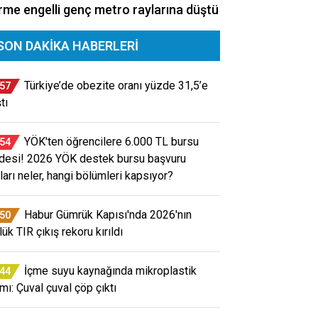
me engelli genç metro raylarına düştü
SON DAKIKA HABERLERI
Türkiye’de obezite oranı yüzde 31,5’e
:57
tı
YÖK'ten öğrencilere 6.000 TL bursu
:54
desi! 2026 YÖK destek bursu başvuru
tları neler, hangi bölümleri kapsıyor?
Habur Gümrük Kapısı'nda 2026'nın
:50
ük TIR çıkış rekoru kırıldı
İçme suyu kaynağında mikroplastik
:44
rmı: Çuval çuval çöp çıktı