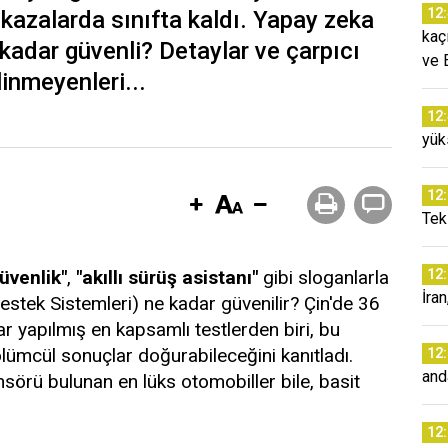
12
t kazalarda sınıfta kaldı. Yapay zeka
kaç
 kadar güvenli? Detaylar ve çarpıcı
ve 
linmeyenleri...
12
yük
12
Tek 
üvenlik"
,
"akıllı sürüş asistanı"
gibi sloganlarla
12
İra
stek Sistemleri) ne kadar güvenilir? Çin'de 36
ar yapılmış en kapsamlı testlerden biri, bu
ümcül sonuçlar doğurabileceğini kanıtladı.
12
and
örü bulunan en lüks otomobiller bile, basit
12