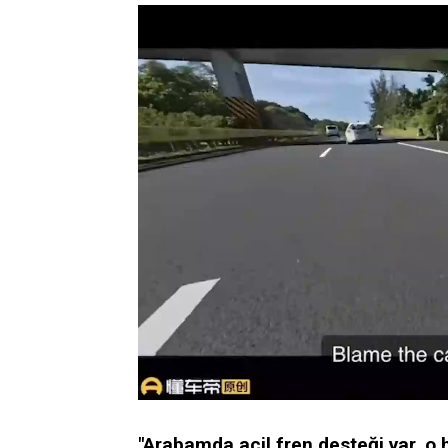
"Arabamda acil fren desteği var, o h