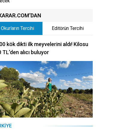
ecek
KARAR.COM’DAN
Okurların Tercihi
Editörün Tercihi
00 kök dikti ilk meyvelerini aldı! Kilosu
 TL’den alıcı buluyor
RKIYE