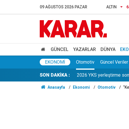
09 AĞUSTOS 2026 PAZAR
ALTIN
6
YÖK'ten öğrencilere 6.000
Habur Gümrük Kapısı'nda 20
GÜNCEL
YAZARLAR
DÜNYA
EKO
İçme suyu kaynağında mikro
EKONOMI
Otomotiv
Güncel Veriler
SON DAKİKA :
2026 YKS yerleştirme sonu
Anasayfa
Ekonomi
Otomotiv
"Ke
'Mahkemeden tebligatınız va
Bedriye'yi öldürüp ormana
Kuşadası Belediye Başkan