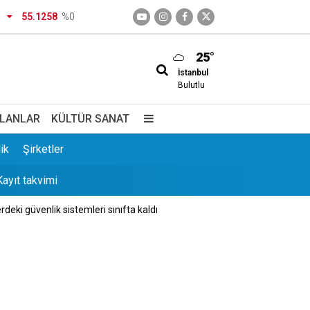
55.1258
%0
25°
İstanbul
 hangi bölümleri kapsıyor?
Bulutlu
İLANLAR
KÜLTÜR SANAT
ik
Şirketler
ayıt takvimi
deki güvenlik sistemleri sınıfta kaldı
nvalidemle sohbet ettim
dığı kanaatindeyim