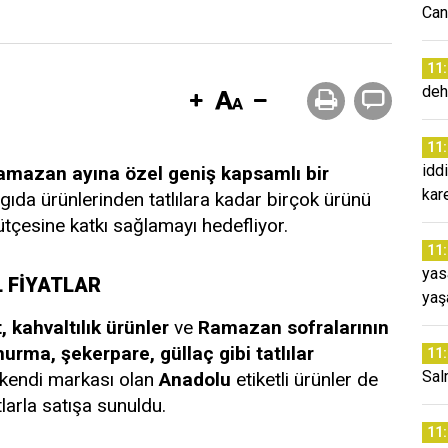
Can
11
deh
11
idd
amazan ayına özel geniş kapsamlı bir
kare
gıda ürünlerinden tatlılara kadar birçok ürünü
çesine katkı sağlamayı hedefliyor.
11
yas
 FİYATLAR
yaş
, kahvaltılık ürünler
ve
Ramazan sofralarının
urma, şekerpare, güllaç gibi tatlılar
11
Sal
 kendi markası olan
Anadolu
etiketli ürünler de
arla satışa sunuldu.
11