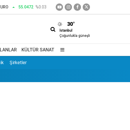
EURO
55.0472
%0.03
r
30°
İstanbul
Çoğunlukla güneşli
İLANLAR
KÜLTÜR SANAT
ik
Şirketler
 harekete geçti
 saklı cennet