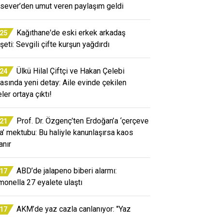
sever’den umut veren paylaşım geldi
Kağıthane'de eski erkek arkadaş
:25
şeti: Sevgili çifte kurşun yağdırdı
Ülkü Hilal Çiftçi ve Hakan Çelebi
:24
iasında yeni detay: Aile evinde çekilen
ler ortaya çıktı!
Prof. Dr. Özgenç’ten Erdoğan’a ‘çerçeve
:21
a’ mektubu: Bu haliyle kanunlaşırsa kaos
anır
ABD’de jalapeno biberi alarmı:
:17
monella 27 eyalete ulaştı
AKM’de yaz cazla canlanıyor: "Yaz
:17