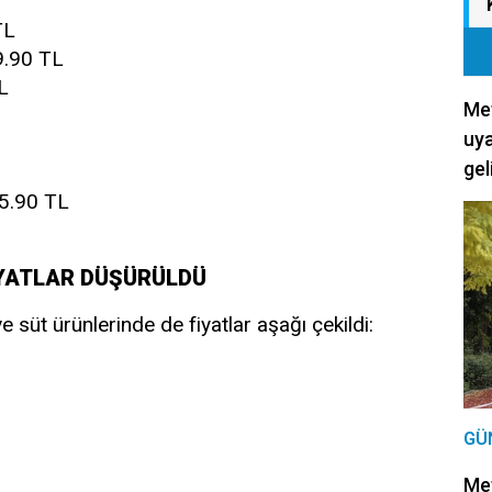
TL
.90 TL
L
Met
uya
gel
5.90 TL
İYATLAR DÜŞÜRÜLDÜ
süt ürünlerinde de fiyatlar aşağı çekildi:
GÜ
Met