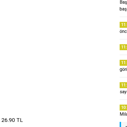
Baş
baş
11
önc
11
11
gör
11
say
10
Mil
26.90 TL