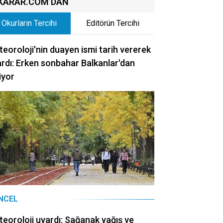
KARAR.COM’DAN
Okurların Tercihi
Editörün Tercihi
eoroloji'nin duayen ismi tarih vererek
rdı: Erken sonbahar Balkanlar'dan
iyor
NCEL
eoroloji uyardı: Sağanak yağış ve