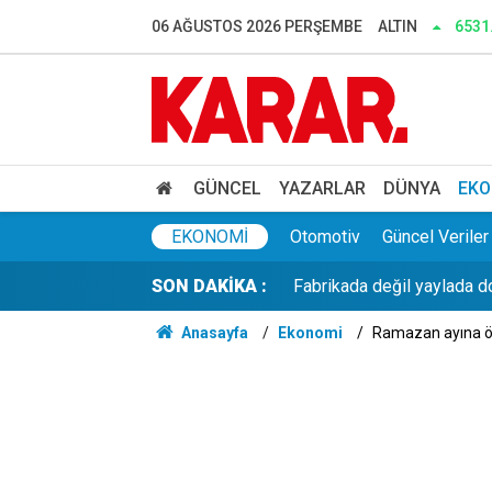
Kağıthane'de eski erkek ar
06 AĞUSTOS 2026 PERŞEMBE
ALTIN
6531
Prof. Dr. Özgenç’ten Erdoğ
Bakan Gürlek, Behçet Oktay
Bin kişinin ölümüne ilişki
GÜNCEL
YAZARLAR
DÜNYA
EKO
Fabrikada değil yaylada doğ
EKONOMI
Otomotiv
Güncel Veriler
SON DAKİKA :
'Devlet bir şey yapmazsa b
Anasayfa
Ekonomi
Ramazan ayına öze
Çeşme'nin fiyatlarını unutu
AR-GE'ye 2025'te 253,5 mil