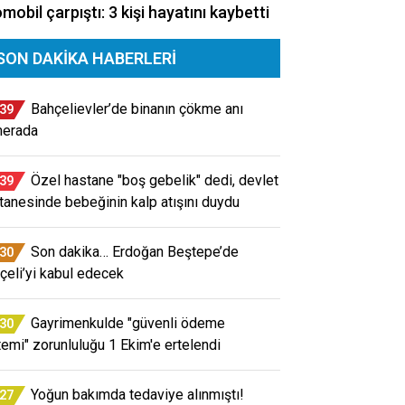
mobil çarpıştı: 3 kişi hayatını kaybetti
SON DAKIKA HABERLERI
Bahçelievler’de binanın çökme anı
:39
erada
Özel hastane "boş gebelik" dedi, devlet
:39
tanesinde bebeğinin kalp atışını duydu
Son dakika… Erdoğan Beştepe’de
:30
çeli’yi kabul edecek
Gayrimenkulde "güvenli ödeme
:30
temi" zorunluluğu 1 Ekim'e ertelendi
Yoğun bakımda tedaviye alınmıştı!
:27