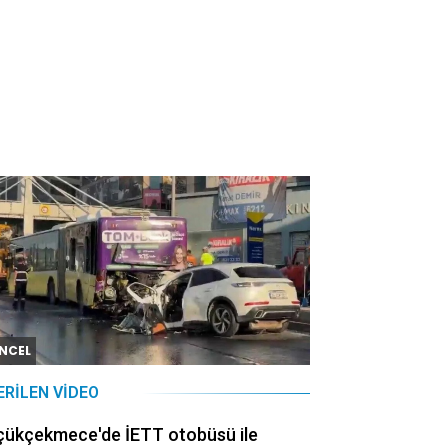
NCEL
ERILEN VIDEO
çükçekmece'de İETT otobüsü ile