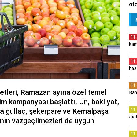
oto
11
kam
11
has
11
etleri, Ramazan ayına özel temel
Bah
rim kampanyası başlattı. Un, bakliyat,
ıra güllaç, şekerpare ve Kemalpaşa
11
sis
ının vazgeçilmezleri de uygun
11