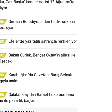
ka, Caz Başka" konser serisi 12 Ağustos'ta
lıyor
Giresun Belediyesinden fındık sezonu
:06
esi uyarı
Efeler’de yaz tatili satrançla renkleniyor
:03
Bakan Gürlek, Behçet Oktay’ın ailesi ile
:02
üşecek
Karabağlar ‘da Gazeteci Barış Selçuk
:00
gıyla anıldı
Galatasaray’dan Rafael Leao bombası:
:58
an ile pazarlık başladı