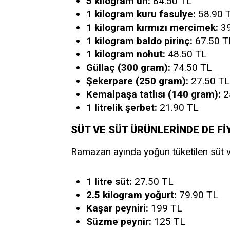
5 kilogram un:
84.50 TL
1 kilogram kuru fasulye:
58.90 
1 kilogram kırmızı mercimek:
39
1 kilogram baldo pirinç:
67.50 T
1 kilogram nohut:
48.50 TL
Güllaç (300 gram):
74.50 TL
Şekerpare (250 gram):
27.50 TL
Kemalpaşa tatlısı (140 gram):
2
1 litrelik şerbet:
21.90 TL
SÜT VE SÜT ÜRÜNLERİNDE DE F
Ramazan ayında yoğun tüketilen süt ve 
1 litre süt:
27.50 TL
2.5 kilogram yoğurt:
79.90 TL
Kaşar peyniri:
199 TL
Süzme peynir:
125 TL