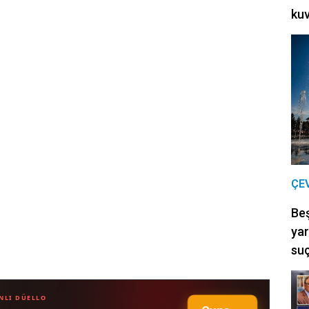
kuv
ÇE
Be
yar
suç