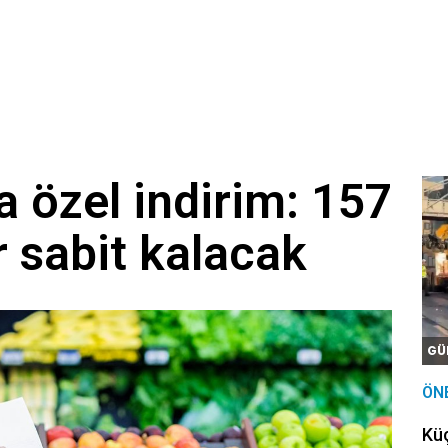
 özel indirim: 157
r sabit kalacak
GÜ
ÖN
Kü