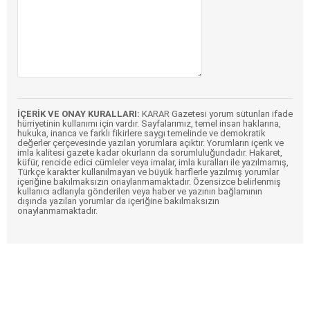
İÇERİK VE ONAY KURALLARI:
KARAR Gazetesi yorum sütunları ifade
hürriyetinin kullanımı için vardır. Sayfalarımız, temel insan haklarına,
hukuka, inanca ve farklı fikirlere saygı temelinde ve demokratik
değerler çerçevesinde yazılan yorumlara açıktır. Yorumların içerik ve
imla kalitesi gazete kadar okurların da sorumluluğundadır. Hakaret,
küfür, rencide edici cümleler veya imalar, imla kuralları ile yazılmamış,
Türkçe karakter kullanılmayan ve büyük harflerle yazılmış yorumlar
içeriğine bakılmaksızın onaylanmamaktadır. Özensizce belirlenmiş
kullanıcı adlarıyla gönderilen veya haber ve yazının bağlamının
dışında yazılan yorumlar da içeriğine bakılmaksızın
onaylanmamaktadır.