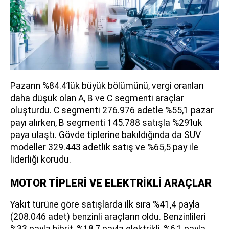
Pazarın %84.4’lük büyük bölümünü, vergi oranları
daha düşük olan A, B ve C segmenti araçlar
oluşturdu. C segmenti 276.976 adetle %55,1 pazar
payı alırken, B segmenti 145.788 satışla %29’luk
paya ulaştı. Gövde tiplerine bakıldığında da SUV
modeller 329.443 adetlik satış ve %65,5 pay ile
liderliği korudu.
MOTOR TİPLERİ VE ELEKTRİKLİ ARAÇLAR
Yakıt türüne göre satışlarda ilk sıra %41,4 payla
(208.046 adet) benzinli araçların oldu. Benzinlileri