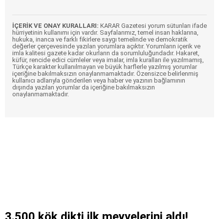
İÇERİK VE ONAY KURALLARI:
KARAR Gazetesi yorum sütunları ifade
hürriyetinin kullanımı için vardır. Sayfalarımız, temel insan haklarına,
hukuka, inanca ve farklı fikirlere saygı temelinde ve demokratik
değerler çerçevesinde yazılan yorumlara açıktır. Yorumların içerik ve
imla kalitesi gazete kadar okurların da sorumluluğundadır. Hakaret,
küfür, rencide edici cümleler veya imalar, imla kuralları ile yazılmamış,
Türkçe karakter kullanılmayan ve büyük harflerle yazılmış yorumlar
içeriğine bakılmaksızın onaylanmamaktadır. Özensizce belirlenmiş
kullanıcı adlarıyla gönderilen veya haber ve yazının bağlamının
dışında yazılan yorumlar da içeriğine bakılmaksızın
onaylanmamaktadır.
3.500 kök dikti ilk meyvelerini aldı!