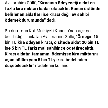
Av. İbrahim Güllü,
"Kiracının ödeyeceği aidat en
fazla kira miktarı kadar olacaktır. Bunun üstünde
belirlenen aidatları ise kiracı değil ev sahibi
ödemek durumunda"
dedi.
Bu durumun Kat Mülkiyeti Kanunu'nda açıkça
belirtildiğini anlatan Av. İbrahim Güllü,
"Örneğin 15
bin TL kira ödeyen kiracı, o sitede aidat 20 bin TL
ise 5 bin TL farkı mal sahibince ödettirecektir.
Kiracı aidatın tamamını ödemişse kira miktarını
aşan bölüm yani 5 bin TL'yi kira bedelinden
düşebilecektir"
ifadelerini kullandı.