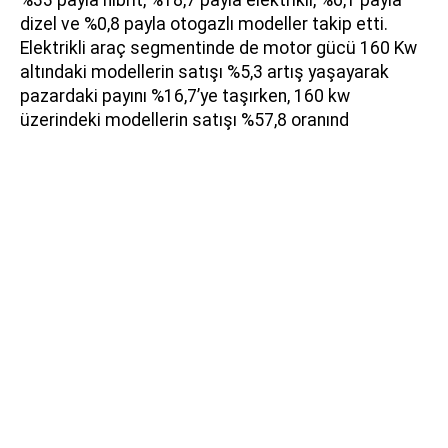
%33 payla hibrit, %18,7 payla elektrikli, %6,1 payla
dizel ve %0,8 payla otogazlı modeller takip etti.
Elektrikli araç segmentinde de motor gücü 160 Kw
altındaki modellerin satışı %5,3 artış yaşayarak
pazardaki payını %16,7’ye taşırken, 160 kw
üzerindeki modellerin satışı %57,8 oranınd