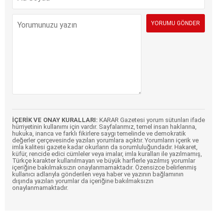
İÇERİK VE ONAY KURALLARI:
KARAR Gazetesi yorum sütunları ifade
hürriyetinin kullanımı için vardır. Sayfalarımız, temel insan haklarına,
hukuka, inanca ve farklı fikirlere saygı temelinde ve demokratik
değerler çerçevesinde yazılan yorumlara açıktır. Yorumların içerik ve
imla kalitesi gazete kadar okurların da sorumluluğundadır. Hakaret,
küfür, rencide edici cümleler veya imalar, imla kuralları ile yazılmamış,
Türkçe karakter kullanılmayan ve büyük harflerle yazılmış yorumlar
içeriğine bakılmaksızın onaylanmamaktadır. Özensizce belirlenmiş
kullanıcı adlarıyla gönderilen veya haber ve yazının bağlamının
dışında yazılan yorumlar da içeriğine bakılmaksızın
onaylanmamaktadır.