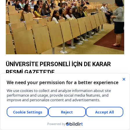
ÜNİVERSİTE PERSONELİ İÇİN DE KARAR
RESMİ GAZETE'DE
Öğrenciler kadar üniversite personelini de
ilgilendiren yasada öne çıkan diğer düzenlemeler
şunlar:
Azami Süre Sınavları:
Azami öğrenim süresini
dolduran son sınıf öğrencilerine, başarısız
oldukları tüm dersler için iki ek sınav hakkı