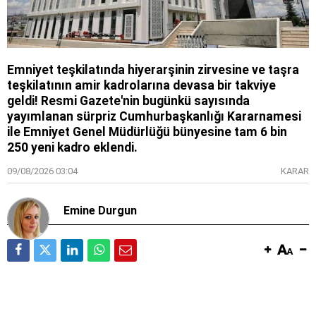
Emniyet teşkilatında hiyerarşinin zirvesine ve taşra
teşkilatının amir kadrolarına devasa bir takviye
geldi! Resmi Gazete'nin bugünkü sayısında
yayımlanan sürpriz Cumhurbaşkanlığı Kararnamesi
ile Emniyet Genel Müdürlüğü bünyesine tam 6 bin
250 yeni kadro eklendi.
09/08/2026 03:04
KARAR
Emine Durgun