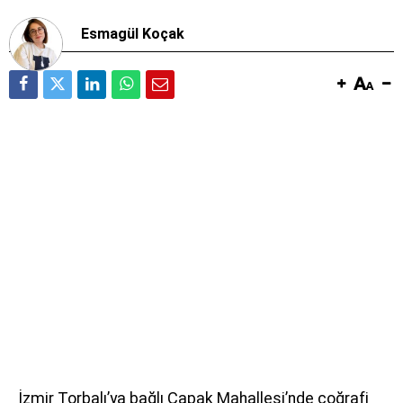
Esmagül Koçak
İzmir Torbalı’ya bağlı Çapak Mahallesi’nde coğrafi