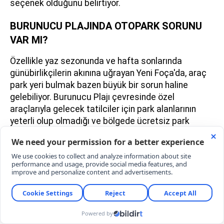
seçenek olduğunu belirtiyor.
BURUNUCU PLAJINDA OTOPARK SORUNU
VAR MI?
Özellikle yaz sezonunda ve hafta sonlarında
günübirlikçilerin akınına uğrayan Yeni Foça'da, araç
park yeri bulmak bazen büyük bir sorun haline
gelebiliyor. Burunucu Plajı çevresinde özel
araçlarıyla gelecek tatilciler için park alanlarının
yeterli olup olmadığı ve bölgede ücretsiz park
noktalarının bulunup bulunmadığı, yola çıkmadan
önce en çok aratılan detaylar arasında yer alıyor.
Uzmanlar, park stresi yaşamamak ve denize sıfır
noktada yer kapabilmek için sabah erken saatlerde
bölgeye varmanın en mantıklı yol olduğunu
vurguluyor.
Güncelleme:
07.08.2026 00:40