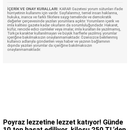
İÇERİK VE ONAY KURALLARI:
KARAR Gazetesi yorum sütunları ifade
hürriyetinin kullanımı için vardır. Sayfalarımız, temel insan haklarına,
hukuka, inanca ve farklı fikirlere saygı temelinde ve demokratik
değerler çerçevesinde yazılan yorumlara açıktır. Yorumların içerik ve
imla kalitesi gazete kadar okurların da sorumluluğundadır. Hakaret,
küfür, rencide edici cümleler veya imalar, imla kuralları ile yazılmamış,
Türkçe karakter kullanılmayan ve büyük harflerle yazılmış yorumlar
içeriğine bakılmaksızın onaylanmamaktadır. Özensizce belirlenmiş
kullanıcı adlarıyla gönderilen veya haber ve yazının bağlamının
dışında yazılan yorumlar da içeriğine bakılmaksızın
onaylanmamaktadır.
Poyraz lezzetine lezzet katıyor! Günde
10 ton hasat ediliyor, kilosu 250 TL’den