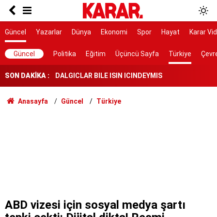
Poyraz lezzetine lezzet katıyor!
Herkes Çeşme'ye akın ederken onlar burayı
Güncel
Yazarlar
Dünya
Ekonomi
Spor
Hayat
Karar Vi
keşfetti: İzmir'de 'Böyle bir yer hâlâ var mı?'
dedirtecek o saklı cennet
DALGICLAR BILE ISIN ICINDEYMIS
Güncel
Politika
Eğitim
Üçüncü Sayfa
Türkiye
Çevr
SON DAKİKA :
AK Parti ile fark 4 puanı aştı
Tahliye edilen Çaykara’dan ilk açıklama: İçimiz
Anasayfa
Güncel
Türkiye
buruk
Cezayir demiryolu tekeri ihtiyacını 5 yıl boyunca
KARDEMİR karşılayacak
Ferman padişahınsa meydanlar bizimdir
Farklılıklarımız bizi yekvücut kılacak
Dışarıda nefes alınamıyor ama buraya giren
mont arıyor
ABD vizesi için sosyal medya şartı