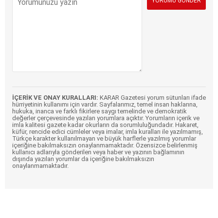
İÇERİK VE ONAY KURALLARI:
KARAR Gazetesi yorum sütunları ifade
hürriyetinin kullanımı için vardır. Sayfalarımız, temel insan haklarına,
hukuka, inanca ve farklı fikirlere saygı temelinde ve demokratik
değerler çerçevesinde yazılan yorumlara açıktır. Yorumların içerik ve
imla kalitesi gazete kadar okurların da sorumluluğundadır. Hakaret,
küfür, rencide edici cümleler veya imalar, imla kuralları ile yazılmamış,
Türkçe karakter kullanılmayan ve büyük harflerle yazılmış yorumlar
içeriğine bakılmaksızın onaylanmamaktadır. Özensizce belirlenmiş
kullanıcı adlarıyla gönderilen veya haber ve yazının bağlamının
dışında yazılan yorumlar da içeriğine bakılmaksızın
onaylanmamaktadır.