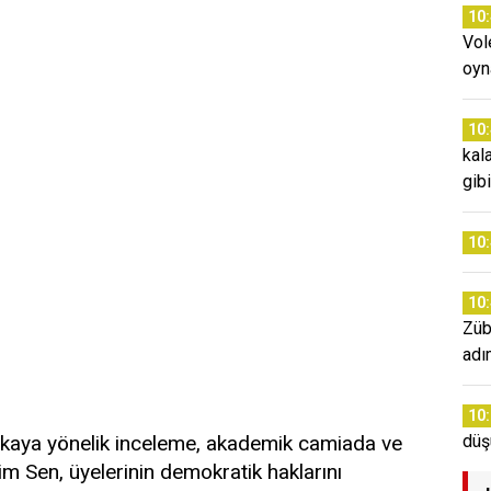
10
Vol
oyn
10
kal
gib
10
10
Züb
adım
10
ikaya yönelik inceleme, akademik camiada ve
düş
tim Sen, üyelerinin demokratik haklarını