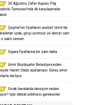
30 Ağustos Zafer Kupası Plaj
:49
eybolu Turnuvası’nda ilk karşılaşmalar
andı
Çeşme'nin fiyatlarını unutun! İzmir'de
:46
abalıktan uzak, girişi ücretsiz ve denizi cam
i o saklı cennet
Sigara fiyatlarına bir zam daha
:45
İzmir Büyükşehir Belediyesinden
:44
eyde Hanım Stadı açıklaması: Süreç emin
larla ilerliyor
Sıcak havalarda tansiyon neden
:34
üyor? İşte dikkat edilmesi gerekenler