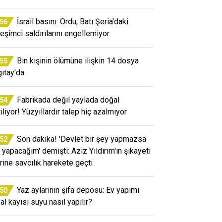
İsrail basını: Ordu, Batı Şeria'daki
:56
leşimci saldırılarını engellemiyor
Bin kişinin ölümüne ilişkin 14 dosya
:55
gıtay'da
Fabrikada değil yaylada doğal
:54
iliyor! Yüzyıllardır talep hiç azalmıyor
Son dakika! 'Devlet bir şey yapmazsa
:52
 yapacağım' demişti: Aziz Yıldırım'ın şikayeti
rine savcılık harekete geçti
Yaz aylarının şifa deposu: Ev yapımı
:50
al kayısı suyu nasıl yapılır?