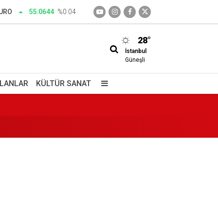
URO
55.0644
%0.04
 harekete geçti
28°
İstanbul
 saklı cennet
Güneşli
İLANLAR
KÜLTÜR SANAT
!
ada