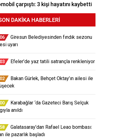
mobil çarpıştı: 3 kişi hayatını kaybetti
SON DAKIKA HABERLERI
Giresun Belediyesinden fındık sezonu
:06
esi uyarı
Efeler’de yaz tatili satrançla renkleniyor
:03
Bakan Gürlek, Behçet Oktay’ın ailesi ile
:02
üşecek
Karabağlar ‘da Gazeteci Barış Selçuk
:00
gıyla anıldı
Galatasaray’dan Rafael Leao bombası:
:58
an ile pazarlık başladı