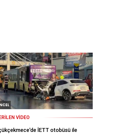
NCEL
ERILEN VIDEO
çükçekmece'de İETT otobüsü ile