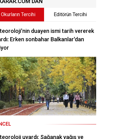
KARAR.COM’DAN
Okurların Tercihi
Editörün Tercihi
eoroloji'nin duayen ismi tarih vererek
rdı: Erken sonbahar Balkanlar'dan
iyor
NCEL
eoroloji uyardı: Sağanak yağış ve