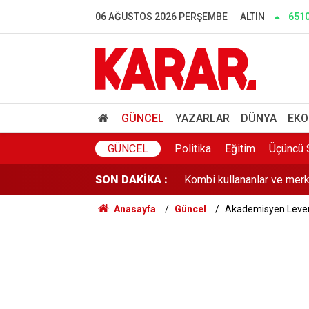
Fabrikada değil yaylada doğ
06 AĞUSTOS 2026 PERŞEMBE
ALTIN
651
'Devlet bir şey yapmazsa b
Çeşme'nin fiyatlarını unutu
AR-GE'ye 2025'te 253,5 mil
GÜNCEL
YAZARLAR
DÜNYA
EKO
Kombi kullananlar ve merke
GÜNCEL
Politika
Eğitim
Üçüncü 
SON DAKİKA :
Tatile giden büyülenip dön
Anasayfa
Güncel
Akademisyen Levent
Feti Yıldız'dan çerçeve ya
İlaç almaya giderken eski 