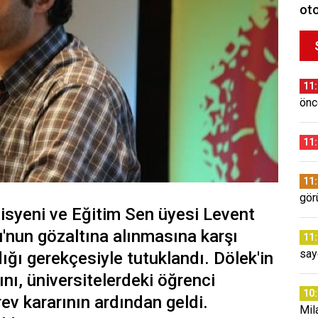
oto
11
önc
11
11
gör
isyeni ve Eğitim Sen üyesi Levent
'nun gözaltına alınmasına karşı
11
say
ığı gerekçesiyle tutuklandı. Dölek'in
ını, üniversitelerdeki öğrenci
10
rev kararının ardından geldi.
Mil