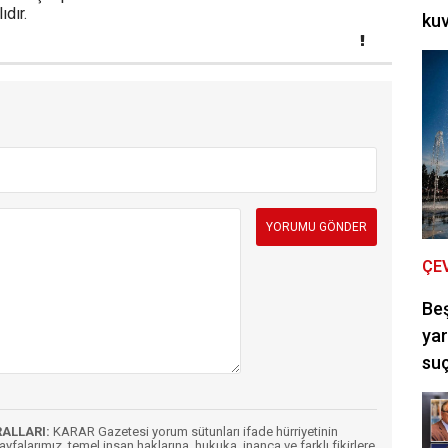
ıdır.
kuv
ÇE
Be
yar
suç
RALLARI:
KARAR Gazetesi yorum sütunları ifade hürriyetinin
Sayfalarımız, temel insan haklarına, hukuka, inanca ve farklı fikirlere