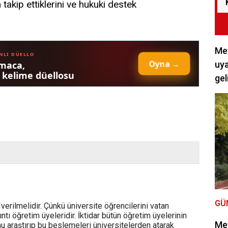
 takip ettiklerini ve hukuki destek
Met
uya
gel
GÜ
erilmelidir. Çünkü üniversite öğrencilerini vatan
ntı öğretim üyeleridir. İktidar bütün öğretim üyelerinin
Met
u araştırıp bu beslemeleri üniversitelerden atarak