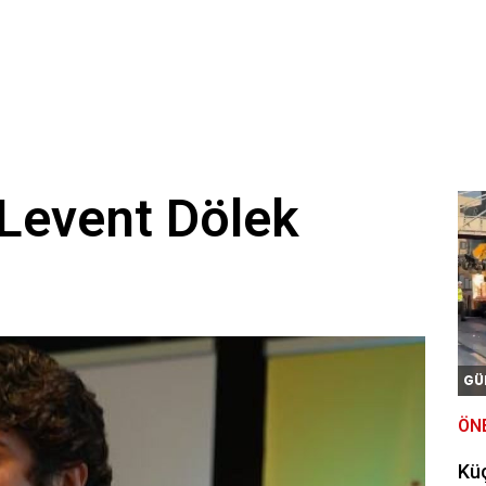
Levent Dölek
GÜ
ÖN
Kü