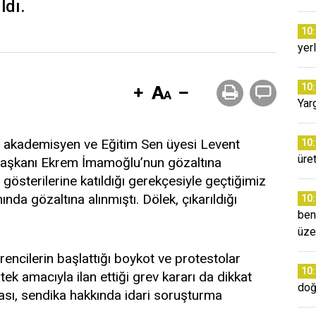
ldı.
10
yer
10
Yar
n akademisyen ve Eğitim Sen üyesi Levent
10
üret
 Başkanı Ekrem İmamoğlu’nun gözaltına
gösterilerine katıldığı gerekçesiyle geçtiğimiz
nda gözaltına alınmıştı. Dölek, çıkarıldığı
10
ben
üze
ğrencilerin başlattığı boykot ve protestolar
10
ek amacıyla ilan ettiği grev kararı da dikkat
doğ
rası, sendika hakkında idari soruşturma