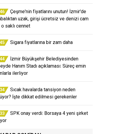
Çeşme'nin fiyatlarını unutun! İzmir'de
:46
abalıktan uzak, girişi ücretsiz ve denizi cam
i o saklı cennet
Sigara fiyatlarına bir zam daha
:45
İzmir Büyükşehir Belediyesinden
:44
eyde Hanım Stadı açıklaması: Süreç emin
larla ilerliyor
Sıcak havalarda tansiyon neden
:34
üyor? İşte dikkat edilmesi gerekenler
SPK onay verdi: Borsaya 4 yeni şirket
:33
iyor