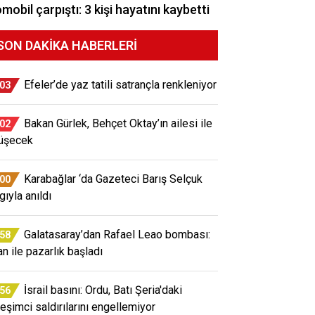
mobil çarpıştı: 3 kişi hayatını kaybetti
SON DAKIKA HABERLERI
Efeler’de yaz tatili satrançla renkleniyor
:03
Bakan Gürlek, Behçet Oktay’ın ailesi ile
:02
üşecek
Karabağlar ‘da Gazeteci Barış Selçuk
:00
gıyla anıldı
Galatasaray’dan Rafael Leao bombası:
:58
an ile pazarlık başladı
İsrail basını: Ordu, Batı Şeria'daki
:56
leşimci saldırılarını engellemiyor