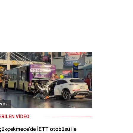
NCEL
ERILEN VIDEO
çükçekmece'de İETT otobüsü ile