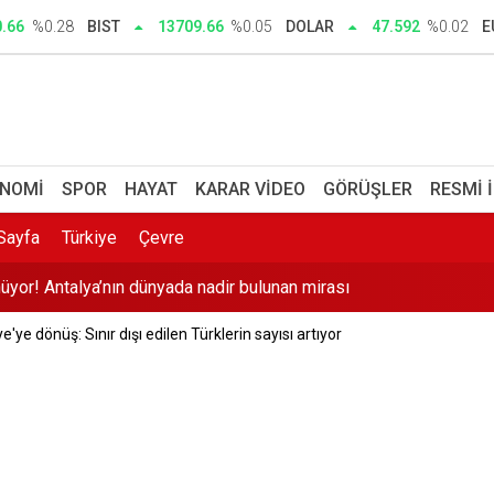
0.66
%0.28
BIST
13709.66
%0.05
DOLAR
47.592
%0.02
E
y yapmazsa ben yapacağım' demişti: Aziz Yıldırım'ın şikayeti üzer
n! İzmir'de kalabalıktan uzak, girişi ücretsiz ve denizi cam gibi o
yar lira harcandı
NOMI
SPOR
HAYAT
KARAR VIDEO
GÖRÜŞLER
RESMI 
zi sistem aboneleri dikkat: Faturalarınız kışın yüzde 60 artabilir
Sayfa
Türkiye
Çevre
üyor! Antalya’nın dünyada nadir bulunan mirası
sa açıklaması: 430'un üzerinde oyla yasallaşır
ye dönüş: Sınır dışı edilen Türklerin sayısı artıyor
sevgilisi dehşet saçtı: Nilda'nın hayatını kaybettiği saldırı kamer