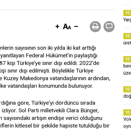
10
Yar
10
üret
erin sayısının son iki yılda iki kat arttığı
ni yanıtlayan Federal Hükümet'in paylaştığı
10
 kişi Türkiye’ye sınır dışı edildi. 2022'de
ben
i sınır dışı edilmişti. Böylelikle Türkiye
üze
ve Kuzey Makedonya vatandaşlarının ardından,
 ülke vatandaşları konumunda bulunuyor.
10
doğ
dığına göre, Türkiye'yi dördüncü sırada
zliyor. Sol Parti milletvekili Clara Bünger,
10
rin sayısındaki artışın endişe verici olduğunu
Vol
flerin kitlesel bir şekilde hapiste tutulduğu bir
oyn