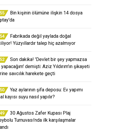
Bin kişinin ölümüne ilişkin 14 dosya
:55
gıtay'da
Fabrikada değil yaylada doğal
:54
iliyor! Yüzyıllardır talep hiç azalmıyor
Son dakika! 'Devlet bir şey yapmazsa
:52
 yapacağım' demişti: Aziz Yıldırım'ın şikayeti
rine savcılık harekete geçti
Yaz aylarının şifa deposu: Ev yapımı
:50
al kayısı suyu nasıl yapılır?
30 Ağustos Zafer Kupası Plaj
:49
eybolu Turnuvası’nda ilk karşılaşmalar
andı