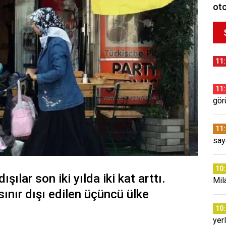
oto
11
11
gör
11
say
10
şılar son iki yılda iki kat arttı.
Mil
sınır dışı edilen üçüncü ülke
10
yer