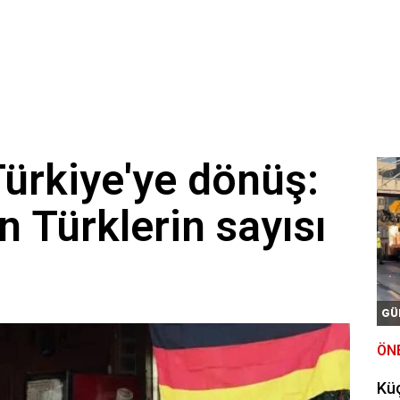
ürkiye'ye dönüş:
en Türklerin sayısı
GÜ
ÖN
Kü