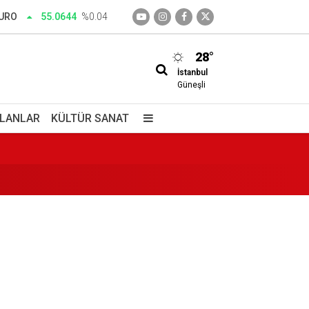
URO
55.0644
%0.04
ine savcılık harekete geçti
28°
 saklı cennet
İstanbul
Güneşli
İLANLAR
KÜLTÜR SANAT
!
ada