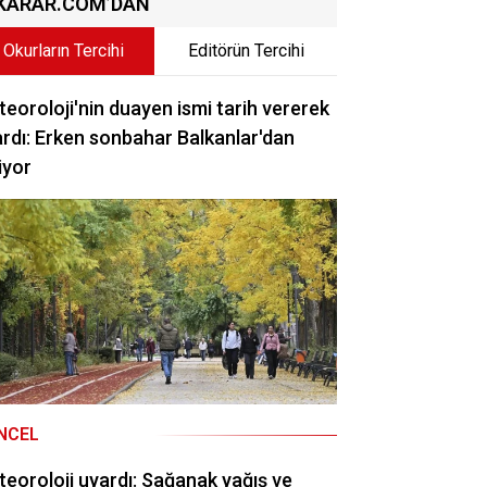
KARAR.COM’DAN
Okurların Tercihi
Editörün Tercihi
eoroloji'nin duayen ismi tarih vererek
rdı: Erken sonbahar Balkanlar'dan
iyor
NCEL
eoroloji uyardı: Sağanak yağış ve