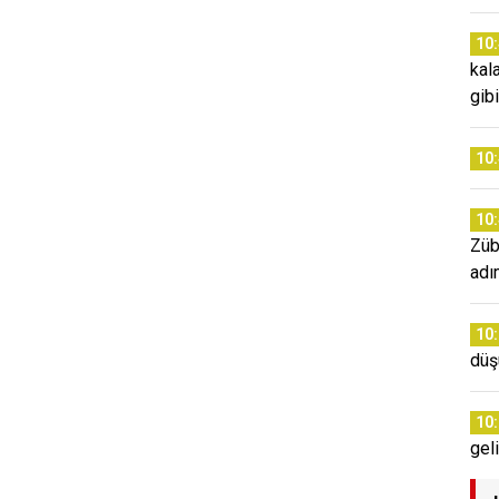
10
kal
gib
10
10
Züb
adım
10
düş
10
gel