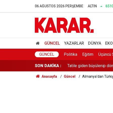
06 AĞUSTOS 2026 PERŞEMBE
ALTIN
651
Son dakika! 'Devlet bir şe
Çeşme'nin fiyatlarını unutu
AR-GE'ye 2025'te 253,5 mil
GÜNCEL
YAZARLAR
DÜNYA
EKO
Kombi kullananlar ve merke
GÜNCEL
Politika
Eğitim
Üçüncü 
Tatile giden büyülenip dön
SON DAKİKA :
Feti Yıldız'dan çerçeve ya
Anasayfa
Güncel
Almanya'dan Türkiye'
İlaç almaya giderken eski 