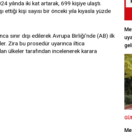
024 yılında iki kat artarak, 699 kişiye ulaştı.
 ettiği kişi sayısı bir önceki yıla kıyasla yüzde
Met
ca sınır dışı edilerek Avrupa Birliği'nde (AB) ilk
uya
iler. Zira bu prosedür uyarınca iltica
gel
ılan ülkeler tarafından incelenerek karara
GÜ
Met