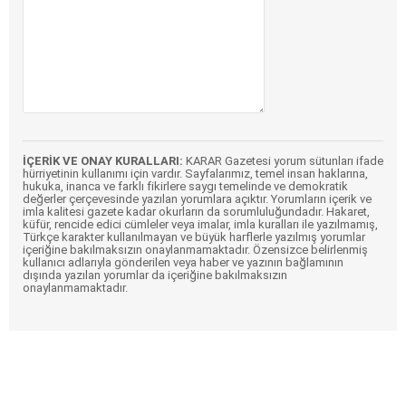
İÇERİK VE ONAY KURALLARI:
KARAR Gazetesi yorum sütunları ifade
hürriyetinin kullanımı için vardır. Sayfalarımız, temel insan haklarına,
hukuka, inanca ve farklı fikirlere saygı temelinde ve demokratik
değerler çerçevesinde yazılan yorumlara açıktır. Yorumların içerik ve
imla kalitesi gazete kadar okurların da sorumluluğundadır. Hakaret,
küfür, rencide edici cümleler veya imalar, imla kuralları ile yazılmamış,
Türkçe karakter kullanılmayan ve büyük harflerle yazılmış yorumlar
içeriğine bakılmaksızın onaylanmamaktadır. Özensizce belirlenmiş
kullanıcı adlarıyla gönderilen veya haber ve yazının bağlamının
dışında yazılan yorumlar da içeriğine bakılmaksızın
onaylanmamaktadır.