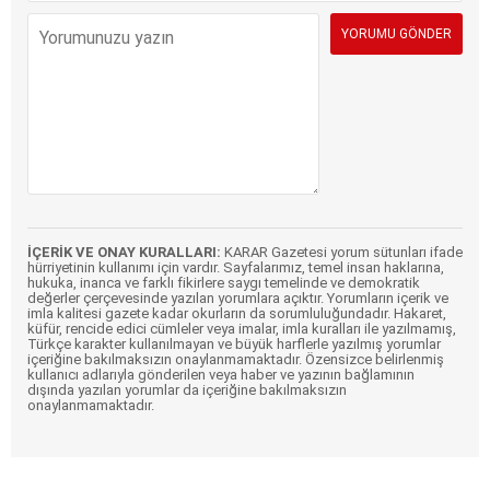
İÇERİK VE ONAY KURALLARI:
KARAR Gazetesi yorum sütunları ifade
hürriyetinin kullanımı için vardır. Sayfalarımız, temel insan haklarına,
hukuka, inanca ve farklı fikirlere saygı temelinde ve demokratik
değerler çerçevesinde yazılan yorumlara açıktır. Yorumların içerik ve
imla kalitesi gazete kadar okurların da sorumluluğundadır. Hakaret,
küfür, rencide edici cümleler veya imalar, imla kuralları ile yazılmamış,
Türkçe karakter kullanılmayan ve büyük harflerle yazılmış yorumlar
içeriğine bakılmaksızın onaylanmamaktadır. Özensizce belirlenmiş
kullanıcı adlarıyla gönderilen veya haber ve yazının bağlamının
dışında yazılan yorumlar da içeriğine bakılmaksızın
onaylanmamaktadır.