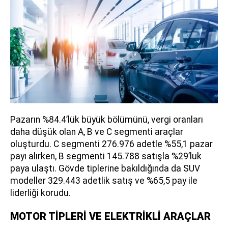
Pazarın %84.4’lük büyük bölümünü, vergi oranları
daha düşük olan A, B ve C segmenti araçlar
oluşturdu. C segmenti 276.976 adetle %55,1 pazar
payı alırken, B segmenti 145.788 satışla %29’luk
paya ulaştı. Gövde tiplerine bakıldığında da SUV
modeller 329.443 adetlik satış ve %65,5 pay ile
liderliği korudu.
MOTOR TİPLERİ VE ELEKTRİKLİ ARAÇLAR