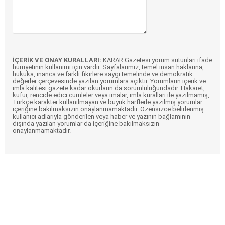
İÇERİK VE ONAY KURALLARI:
KARAR Gazetesi yorum sütunları ifade
hürriyetinin kullanımı için vardır. Sayfalarımız, temel insan haklarına,
hukuka, inanca ve farklı fikirlere saygı temelinde ve demokratik
değerler çerçevesinde yazılan yorumlara açıktır. Yorumların içerik ve
imla kalitesi gazete kadar okurların da sorumluluğundadır. Hakaret,
küfür, rencide edici cümleler veya imalar, imla kuralları ile yazılmamış,
Türkçe karakter kullanılmayan ve büyük harflerle yazılmış yorumlar
içeriğine bakılmaksızın onaylanmamaktadır. Özensizce belirlenmiş
kullanıcı adlarıyla gönderilen veya haber ve yazının bağlamının
dışında yazılan yorumlar da içeriğine bakılmaksızın
onaylanmamaktadır.