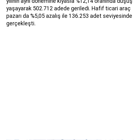
yılının aynı dönemine kıyasla %12,14 oranında düşüş
yaşayarak 502.712 adede geriledi. Hafif ticari araç
pazarı da %5,05 azalış ile 136.253 adet seviyesinde
gerçekleşti.