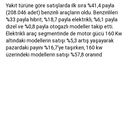
Yakıt türüne göre satışlarda ilk sıra %41,4 payla
(208.046 adet) benzinli araçların oldu. Benzinlileri
%33 payla hibrit, %18,7 payla elektrikli, %6,1 payla
dizel ve %0,8 payla otogazlı modeller takip etti.
Elektrikli araç segmentinde de motor gücü 160 Kw
altındaki modellerin satışı %5,3 artış yaşayarak
pazardaki payını %16,7’ye taşırken, 160 kw
üzerindeki modellerin satışı %57,8 oranınd