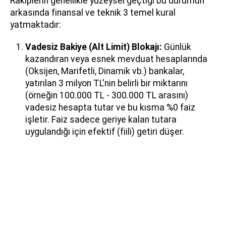
Rakiplerin genellikle yüzeysel geçtiği bu durumun
arkasında finansal ve teknik 3 temel kural
yatmaktadır:
Vadesiz Bakiye (Alt Limit) Blokajı:
Günlük
kazandıran veya esnek mevduat hesaplarında
(Oksijen, Marifetli, Dinamik vb.) bankalar,
yatırılan 3 milyon TL'nin belirli bir miktarını
(örneğin 100.000 TL - 300.000 TL arasını)
vadesiz hesapta tutar ve bu kısma %0 faiz
işletir. Faiz sadece geriye kalan tutara
uygulandığı için efektif (fiili) getiri düşer.