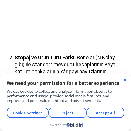
Stopaj ve Ürün Türü Farkı:
Bonolar (N Kolay
gibi) ile standart mevduat hesaplarının veya
katılım bankalarının kâr payı havuzlarının
vergilendirme (stopaj) oranları farklılık
gösterebilir.
Bileşik vs. Basit Faiz Hesaplaması:
Bazı
bankalar günlük bileşik faiz işletirken, bazıları 32
günlük düz basit faiz hesaplaması yapar. Bu da
vade sonunda net hesaba yatacak tutarda
binlerce liralık sapmaya yol açar.