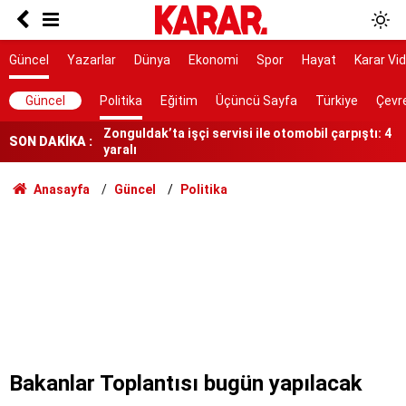
Kullanılmayan hizmetin faturası da geldi
Erbakan: Mekke Anlaşması Türkiye’yi sorunun
Güncel
Yazarlar
Dünya
Ekonomi
Spor
Hayat
Karar Vi
parçası haline getirebilir
Zonguldak’ta işçi servisi ile otomobil çarpıştı: 4
Güncel
Politika
Eğitim
Üçüncü Sayfa
Türkiye
Çevr
yaralı
Ablasını kurtarmak için denize girdi, hayatını
SON DAKİKA :
kaybetti
ultrAslan tribün lideri Sebahattin Şirin
Anasayfa
Güncel
Politika
gözaltında
İşgallerin önüne geçilecek
Murat Ülker’den Hindistan izlenimleri
YENİ Partili Özgür Karabat’tan Bakan Şimşek’e
“fabrika” tepkisi
Artvin'de insansız hava aracı bulundu
Bakanlar Toplantısı bugün yapılacak