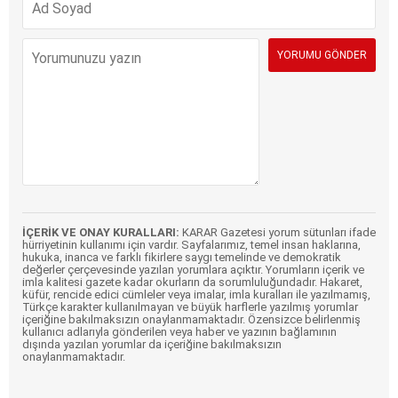
İÇERİK VE ONAY KURALLARI:
KARAR Gazetesi yorum sütunları ifade
hürriyetinin kullanımı için vardır. Sayfalarımız, temel insan haklarına,
hukuka, inanca ve farklı fikirlere saygı temelinde ve demokratik
değerler çerçevesinde yazılan yorumlara açıktır. Yorumların içerik ve
imla kalitesi gazete kadar okurların da sorumluluğundadır. Hakaret,
küfür, rencide edici cümleler veya imalar, imla kuralları ile yazılmamış,
Türkçe karakter kullanılmayan ve büyük harflerle yazılmış yorumlar
içeriğine bakılmaksızın onaylanmamaktadır. Özensizce belirlenmiş
kullanıcı adlarıyla gönderilen veya haber ve yazının bağlamının
dışında yazılan yorumlar da içeriğine bakılmaksızın
onaylanmamaktadır.