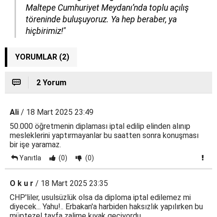
Maltepe Cumhuriyet Meydanı’nda toplu açılış
töreninde buluşuyoruz. Ya hep beraber, ya
hiçbirimiz!"
YORUMLAR (2)
2 Yorum
Ali
/ 18 Mart 2025 23:49
50.000 öğretmenin diplaması iptal edilip elinden alınıp
mesleklerini yaptırmayanlar bu saatten sonra konuşması
bir işe yaramaz.
Yanıtla
(0)
(0)
O k u r
/ 18 Mart 2025 23:35
CHP'liler, usulsüzlük olsa da diploma iptal edilemez mi
diyecek... Yahu!.. Erbakan'a harbiden haksızlık yapılırken bu
müptezel tayfa zalime kıyak geçiyordu...