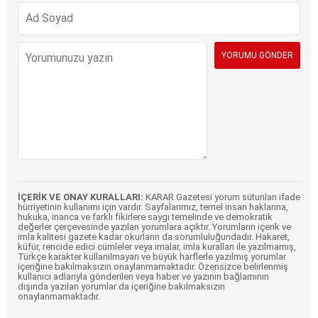
İÇERİK VE ONAY KURALLARI:
KARAR Gazetesi yorum sütunları ifade
hürriyetinin kullanımı için vardır. Sayfalarımız, temel insan haklarına,
hukuka, inanca ve farklı fikirlere saygı temelinde ve demokratik
değerler çerçevesinde yazılan yorumlara açıktır. Yorumların içerik ve
imla kalitesi gazete kadar okurların da sorumluluğundadır. Hakaret,
küfür, rencide edici cümleler veya imalar, imla kuralları ile yazılmamış,
Türkçe karakter kullanılmayan ve büyük harflerle yazılmış yorumlar
içeriğine bakılmaksızın onaylanmamaktadır. Özensizce belirlenmiş
kullanıcı adlarıyla gönderilen veya haber ve yazının bağlamının
dışında yazılan yorumlar da içeriğine bakılmaksızın
onaylanmamaktadır.