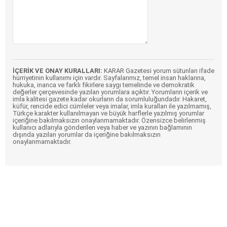
İÇERİK VE ONAY KURALLARI:
KARAR Gazetesi yorum sütunları ifade
hürriyetinin kullanımı için vardır. Sayfalarımız, temel insan haklarına,
hukuka, inanca ve farklı fikirlere saygı temelinde ve demokratik
değerler çerçevesinde yazılan yorumlara açıktır. Yorumların içerik ve
imla kalitesi gazete kadar okurların da sorumluluğundadır. Hakaret,
küfür, rencide edici cümleler veya imalar, imla kuralları ile yazılmamış,
Türkçe karakter kullanılmayan ve büyük harflerle yazılmış yorumlar
içeriğine bakılmaksızın onaylanmamaktadır. Özensizce belirlenmiş
kullanıcı adlarıyla gönderilen veya haber ve yazının bağlamının
dışında yazılan yorumlar da içeriğine bakılmaksızın
onaylanmamaktadır.