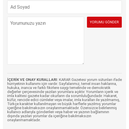
İÇERİK VE ONAY KURALLARI:
KARAR Gazetesi yorum sütunları ifade
hürriyetinin kullanımı için vardır. Sayfalarımız, temel insan haklarına,
hukuka, inanca ve farklı fikirlere saygı temelinde ve demokratik
değerler çerçevesinde yazılan yorumlara açıktır. Yorumların içerik ve
imla kalitesi gazete kadar okurların da sorumluluğundadır. Hakaret,
küfür, rencide edici cümleler veya imalar, imla kuralları ile yazılmamış,
Türkçe karakter kullanılmayan ve büyük harflerle yazılmış yorumlar
içeriğine bakılmaksızın onaylanmamaktadır. Özensizce belirlenmiş
kullanıcı adlarıyla gönderilen veya haber ve yazının bağlamının
dışında yazılan yorumlar da içeriğine bakılmaksızın
onaylanmamaktadır.