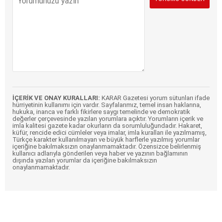
İÇERİK VE ONAY KURALLARI:
KARAR Gazetesi yorum sütunları ifade
hürriyetinin kullanımı için vardır. Sayfalarımız, temel insan haklarına,
hukuka, inanca ve farklı fikirlere saygı temelinde ve demokratik
değerler çerçevesinde yazılan yorumlara açıktır. Yorumların içerik ve
imla kalitesi gazete kadar okurların da sorumluluğundadır. Hakaret,
küfür, rencide edici cümleler veya imalar, imla kuralları ile yazılmamış,
Türkçe karakter kullanılmayan ve büyük harflerle yazılmış yorumlar
içeriğine bakılmaksızın onaylanmamaktadır. Özensizce belirlenmiş
kullanıcı adlarıyla gönderilen veya haber ve yazının bağlamının
dışında yazılan yorumlar da içeriğine bakılmaksızın
onaylanmamaktadır.