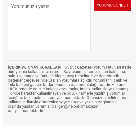
İÇERİK VE ONAY KURALLARI:
KARAR Gazetesi yorum sütunları ifade
hürriyetinin kullanımı için vardır. Sayfalarımız, temel insan haklarına,
hukuka, inanca ve farklı fikirlere saygı temelinde ve demokratik
değerler çerçevesinde yazılan yorumlara açıktır. Yorumların içerik ve
imla kalitesi gazete kadar okurların da sorumluluğundadır. Hakaret,
küfür, rencide edici cümleler veya imalar, imla kuralları ile yazılmamış,
Türkçe karakter kullanılmayan ve büyük harflerle yazılmış yorumlar
içeriğine bakılmaksızın onaylanmamaktadır. Özensizce belirlenmiş
kullanıcı adlarıyla gönderilen veya haber ve yazının bağlamının
dışında yazılan yorumlar da içeriğine bakılmaksızın
onaylanmamaktadır.