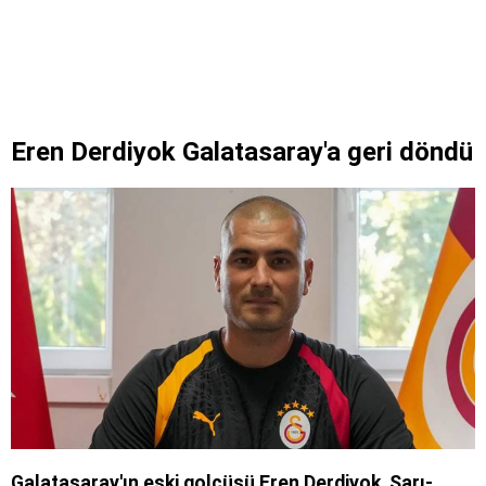
Eren Derdiyok Galatasaray'a geri döndü
Galatasaray'ın eski golcüsü Eren Derdiyok, Sarı-