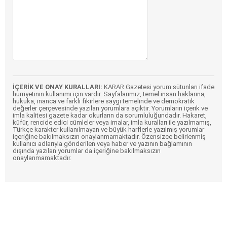
İÇERİK VE ONAY KURALLARI:
KARAR Gazetesi yorum sütunları ifade
hürriyetinin kullanımı için vardır. Sayfalarımız, temel insan haklarına,
hukuka, inanca ve farklı fikirlere saygı temelinde ve demokratik
değerler çerçevesinde yazılan yorumlara açıktır. Yorumların içerik ve
imla kalitesi gazete kadar okurların da sorumluluğundadır. Hakaret,
küfür, rencide edici cümleler veya imalar, imla kuralları ile yazılmamış,
Türkçe karakter kullanılmayan ve büyük harflerle yazılmış yorumlar
içeriğine bakılmaksızın onaylanmamaktadır. Özensizce belirlenmiş
kullanıcı adlarıyla gönderilen veya haber ve yazının bağlamının
dışında yazılan yorumlar da içeriğine bakılmaksızın
onaylanmamaktadır.