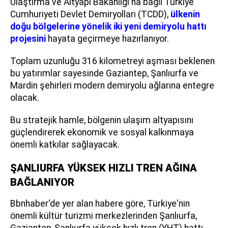
Ulaştırma ve Altyapı Bakanlığı'na bağlı Türkiye
Cumhuriyeti Devlet Demiryolları (TCDD),
ülkenin
doğu bölgelerine yönelik iki yeni demiryolu hattı
projesini
hayata geçirmeye hazırlanıyor.
Toplam uzunluğu 316 kilometreyi aşması beklenen
bu yatırımlar sayesinde Gaziantep, Şanlıurfa ve
Mardin şehirleri modern demiryolu ağlarına entegre
olacak.
Bu stratejik hamle, bölgenin ulaşım altyapısını
güçlendirerek ekonomik ve sosyal kalkınmaya
önemli katkılar sağlayacak.
ŞANLIURFA YÜKSEK HIZLI TREN AĞINA
BAĞLANIYOR
Bbnhaber'de yer alan habere göre, Türkiye'nin
önemli kültür turizmi merkezlerinden Şanlıurfa,
Gaziantep-Şanlıurfa yüksek hızlı tren (YHT) hattı