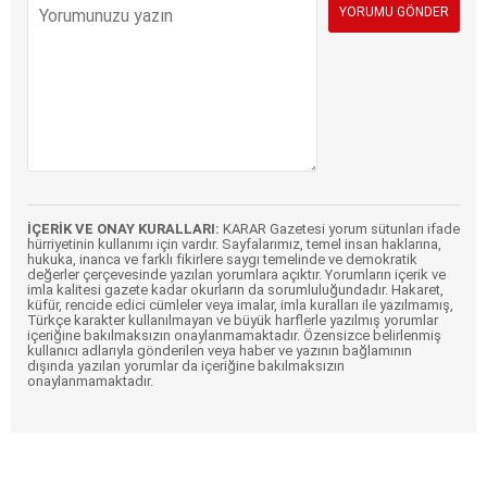
İÇERİK VE ONAY KURALLARI:
KARAR Gazetesi yorum sütunları ifade
hürriyetinin kullanımı için vardır. Sayfalarımız, temel insan haklarına,
hukuka, inanca ve farklı fikirlere saygı temelinde ve demokratik
değerler çerçevesinde yazılan yorumlara açıktır. Yorumların içerik ve
imla kalitesi gazete kadar okurların da sorumluluğundadır. Hakaret,
küfür, rencide edici cümleler veya imalar, imla kuralları ile yazılmamış,
Türkçe karakter kullanılmayan ve büyük harflerle yazılmış yorumlar
içeriğine bakılmaksızın onaylanmamaktadır. Özensizce belirlenmiş
kullanıcı adlarıyla gönderilen veya haber ve yazının bağlamının
dışında yazılan yorumlar da içeriğine bakılmaksızın
onaylanmamaktadır.