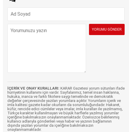
İÇERİK VE ONAY KURALLARI:
KARAR Gazetesi yorum sütunları ifade
hürriyetinin kullanımı için vardır. Sayfalarımız, temel insan haklarına,
hukuka, inanca ve farklı fikirlere saygı temelinde ve demokratik
değerler çerçevesinde yazılan yorumlara açıktır. Yorumların içerik ve
imla kalitesi gazete kadar okurların da sorumluluğundadır. Hakaret,
küfür, rencide edici cümleler veya imalar, imla kuralları ile yazılmamış,
Türkçe karakter kullanılmayan ve büyük harflerle yazılmış yorumlar
içeriğine bakılmaksızın onaylanmamaktadır. Özensizce belirlenmiş
kullanıcı adlarıyla gönderilen veya haber ve yazının bağlamının
dışında yazılan yorumlar da içeriğine bakılmaksızın
onaylanmamaktadır.