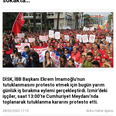
sokakta...
DİSK, İBB Başkanı Ekrem İmamoğlu'nun
tutuklanmasını protesto etmek için bugün yarım
günlük iş bırakma eylemi gerçekleştirdi. İzmir’deki
işçiler, saat 13:00’te Cumhuriyet Meydanı’nda
toplanarak tutuklanma kararını protesto etti.
28/03/2025 17:15
Anka Haber Ajansı