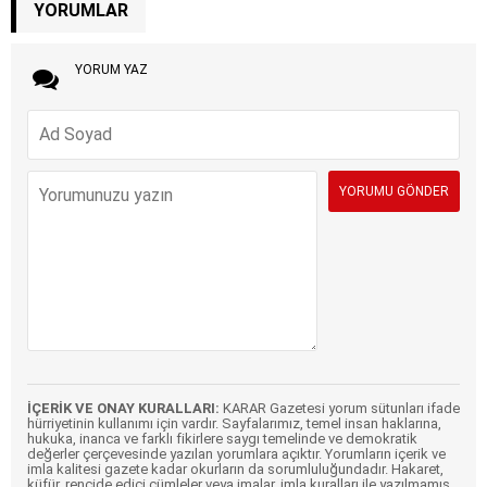
YORUMLAR
YORUM YAZ
İÇERİK VE ONAY KURALLARI:
KARAR Gazetesi yorum sütunları ifade
hürriyetinin kullanımı için vardır. Sayfalarımız, temel insan haklarına,
hukuka, inanca ve farklı fikirlere saygı temelinde ve demokratik
değerler çerçevesinde yazılan yorumlara açıktır. Yorumların içerik ve
imla kalitesi gazete kadar okurların da sorumluluğundadır. Hakaret,
küfür, rencide edici cümleler veya imalar, imla kuralları ile yazılmamış,