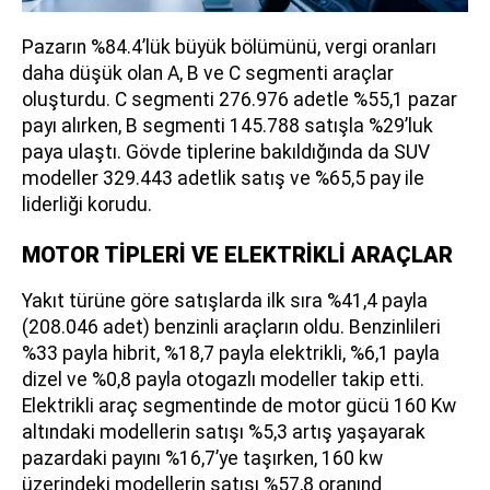
Pazarın %84.4’lük büyük bölümünü, vergi oranları
daha düşük olan A, B ve C segmenti araçlar
oluşturdu. C segmenti 276.976 adetle %55,1 pazar
payı alırken, B segmenti 145.788 satışla %29’luk
paya ulaştı. Gövde tiplerine bakıldığında da SUV
modeller 329.443 adetlik satış ve %65,5 pay ile
liderliği korudu.
MOTOR TİPLERİ VE ELEKTRİKLİ ARAÇLAR
Yakıt türüne göre satışlarda ilk sıra %41,4 payla
(208.046 adet) benzinli araçların oldu. Benzinlileri
%33 payla hibrit, %18,7 payla elektrikli, %6,1 payla
dizel ve %0,8 payla otogazlı modeller takip etti.
Elektrikli araç segmentinde de motor gücü 160 Kw
altındaki modellerin satışı %5,3 artış yaşayarak
pazardaki payını %16,7’ye taşırken, 160 kw
üzerindeki modellerin satışı %57,8 oranınd