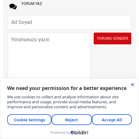
YORUM YAZ
İÇERİK VE ONAY KURALLARI:
KARAR Gazetesi yorum sütunları ifade
hürriyetinin kullanımı için vardır. Sayfalarımız, temel insan haklarına,
hukuka, inanca ve farklı fikirlere saygı temelinde ve demokratik
değerler çerçevesinde yazılan yorumlara açıktır. Yorumların içerik ve
imla kalitesi gazete kadar okurların da sorumluluğundadır. Hakaret,
küfür, rencide edici cümleler veya imalar, imla kuralları ile yazılmamış,
Türkçe karakter kullanılmayan ve büyük harflerle yazılmış yorumlar
içeriğine bakılmaksızın onaylanmamaktadır. Özensizce belirlenmiş
kullanıcı adlarıyla gönderilen veya haber ve yazının bağlamının