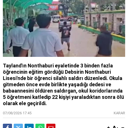
Tayland'ın Nonthaburi eyaletinde 3 binden fazla
öğrencinin eğitim gördüğü Debsirin Nonthaburi
Lisesi'nde bir öğrenci silahlı saldırı düzenledi. Okula
gitmeden önce evde birlikte yaşadığı dedesi ve
babaannesini öldüren saldırgan, okul koridorlarında
5 öğretmeni katledip 22 kişiyi yaraladıktan sonra ölü
olarak ele geçirildi.
07/08/2026 17:45
KARAR