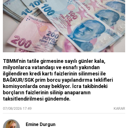
TBMM'nin tatile girmesine sayılı günler kala,
milyonlarca vatandaşı ve esnafı yakından
ilgilendiren kredi kartı faizlerinin silinmesi ile
BAĞKUR/SGK prim borcu yapılandırma teklifleri
komisyonlarda onay bekliyor. İcra takibindeki
borçların faizlerinin silinip anaparanın
taksitlendirilmesi gündemde.
07/08/2026 17:49
KARAR
Emine Durgun