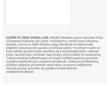
İÇERİK VE ONAY KURALLARI:
KARAR Gazetesi yorum sütunları ifade
hürriyetinin kullanımı için vardır. Sayfalarımız, temel insan haklarına,
hukuka, inanca ve farklı fikirlere saygı temelinde ve demokratik
değerler çerçevesinde yazılan yorumlara açıktır. Yorumların içerik ve
imla kalitesi gazete kadar okurların da sorumluluğundadır. Hakaret,
küfür, rencide edici cümleler veya imalar, imla kuralları ile yazılmamış,
Türkçe karakter kullanılmayan ve büyük harflerle yazılmış yorumlar
içeriğine bakılmaksızın onaylanmamaktadır. Özensizce belirlenmiş
kullanıcı adlarıyla gönderilen veya haber ve yazının bağlamının
dışında yazılan yorumlar da içeriğine bakılmaksızın
onaylanmamaktadır.