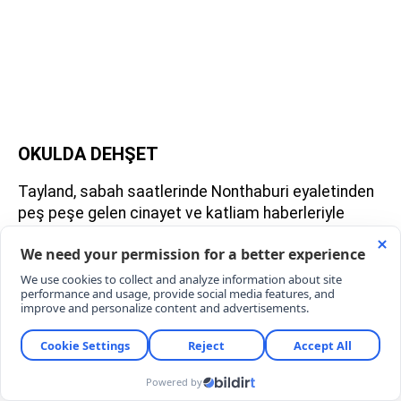
OKULDA DEHŞET
Tayland, sabah saatlerinde Nonthaburi eyaletinden
peş peşe gelen cinayet ve katliam haberleriyle
sarsıldı. Bang Kruai ilçesinde bulunan Debsirin
Nonthaburi Lisesi, akılalmaz bir silahlı saldırının
hedefi oldu. Kendi okuluna çantasında bir
cephanelikle giren öğrenci, rastgele ateş açarak
eğitim yuvasını savaş alanına çevirdi. Korkunç
olayda 5 öğretmen yaşamını yitirirken, 9'u ağır
olmak üzere toplam 22 kişi yaralandı.