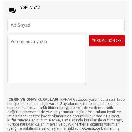
YORUM YAZ
İÇERİK VE ONAY KURALLARI:
KARAR Gazetesi yorum sütunları ifade
hürriyetinin kullanımı için vardır. Sayfalarımız, temel insan haklarına,
hukuka, inanca ve farklı fikirlere saygı temelinde ve demokratik
değerler çerçevesinde yazılan yorumlara açıktır. Yorumların içerik ve
imla kalitesi gazete kadar okurların da sorumluluğundadır. Hakaret,
küfür, rencide edici cümleler veya imalar, imla kuralları ile yazılmamış,
Türkçe karakter kullanılmayan ve büyük harflerle yazılmış yorumlar
içeriğine bakılmaksızın onaylanmamaktadır. Özensizce belirlenmiş