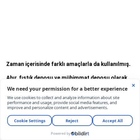
Zaman içerisinde farklı amaçlarla da kullanılmış.
Ahır, fıstık deposu ve mühimmat deposu olarak
hizmet vermiş.
Günümüzde ise kafeterya olarak misafirlerini
ağırlıyor.
Yaz aylarında dışarıda hava sıcaklığı 40 dereceyi
bulurken mağaranın içi yaklaşık 13 derece oluyor.