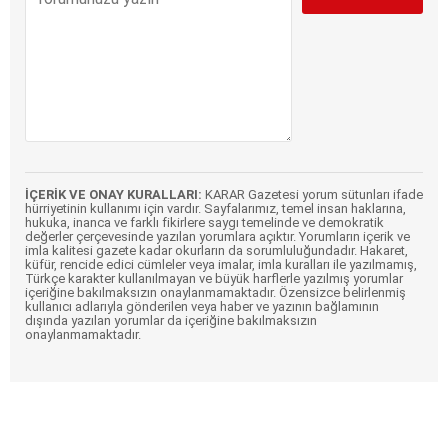
İÇERİK VE ONAY KURALLARI:
KARAR Gazetesi yorum sütunları ifade
hürriyetinin kullanımı için vardır. Sayfalarımız, temel insan haklarına,
hukuka, inanca ve farklı fikirlere saygı temelinde ve demokratik
değerler çerçevesinde yazılan yorumlara açıktır. Yorumların içerik ve
imla kalitesi gazete kadar okurların da sorumluluğundadır. Hakaret,
küfür, rencide edici cümleler veya imalar, imla kuralları ile yazılmamış,
Türkçe karakter kullanılmayan ve büyük harflerle yazılmış yorumlar
içeriğine bakılmaksızın onaylanmamaktadır. Özensizce belirlenmiş
kullanıcı adlarıyla gönderilen veya haber ve yazının bağlamının
dışında yazılan yorumlar da içeriğine bakılmaksızın
onaylanmamaktadır.