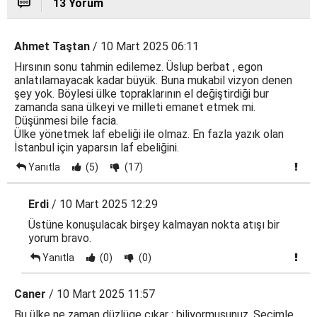
13 Yorum
Ahmet Taştan
/ 10 Mart 2025 06:11
Hırsının sonu tahmin edilemez. Üslup berbat , egon
anlatılamayacak kadar büyük. Buna mukabil vizyon denen
şey yok. Böylesi ülke topraklarının el değiştirdiği bur
zamanda sana ülkeyi ve milleti emanet etmek mi.
Düşünmesi bile facia.
Ülke yönetmek laf ebeliği ile olmaz. En fazla yazık olan
İstanbul için yaparsın laf ebeliğini.
Yanıtla
(5)
(17)
Erdi
/ 10 Mart 2025 12:29
Üstüne konuşulacak birşey kalmayan nokta atışı bir
yorum bravo.
Yanıtla
(0)
(0)
Caner
/ 10 Mart 2025 11:57
Bu ülke ne zaman düzlüge çıkar : biliyormusunuz. Seçimle