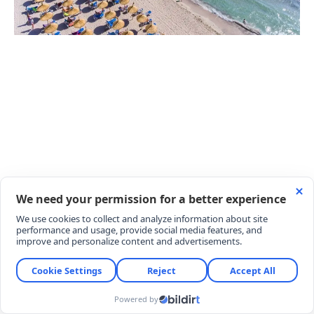
BURUNUCU PLAJINA NASIL GİDİLİR?