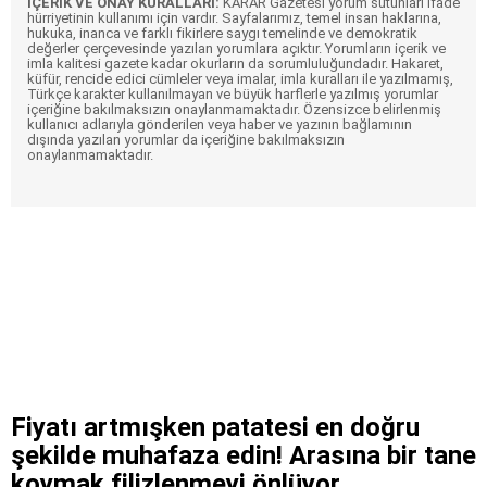
İÇERİK VE ONAY KURALLARI:
KARAR Gazetesi yorum sütunları ifade
hürriyetinin kullanımı için vardır. Sayfalarımız, temel insan haklarına,
hukuka, inanca ve farklı fikirlere saygı temelinde ve demokratik
değerler çerçevesinde yazılan yorumlara açıktır. Yorumların içerik ve
imla kalitesi gazete kadar okurların da sorumluluğundadır. Hakaret,
küfür, rencide edici cümleler veya imalar, imla kuralları ile yazılmamış,
Türkçe karakter kullanılmayan ve büyük harflerle yazılmış yorumlar
içeriğine bakılmaksızın onaylanmamaktadır. Özensizce belirlenmiş
kullanıcı adlarıyla gönderilen veya haber ve yazının bağlamının
dışında yazılan yorumlar da içeriğine bakılmaksızın
onaylanmamaktadır.
Fiyatı artmışken patatesi en doğru
şekilde muhafaza edin! Arasına bir tane
koymak filizlenmeyi önlüyor