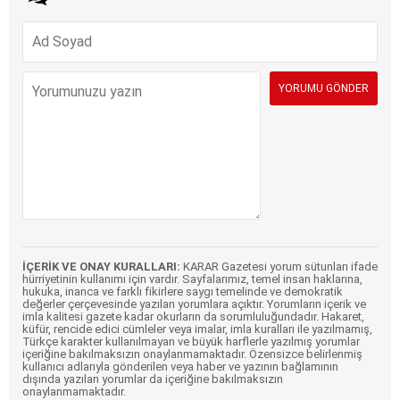
İÇERİK VE ONAY KURALLARI:
KARAR Gazetesi yorum sütunları ifade
hürriyetinin kullanımı için vardır. Sayfalarımız, temel insan haklarına,
hukuka, inanca ve farklı fikirlere saygı temelinde ve demokratik
değerler çerçevesinde yazılan yorumlara açıktır. Yorumların içerik ve
imla kalitesi gazete kadar okurların da sorumluluğundadır. Hakaret,
küfür, rencide edici cümleler veya imalar, imla kuralları ile yazılmamış,
Türkçe karakter kullanılmayan ve büyük harflerle yazılmış yorumlar
içeriğine bakılmaksızın onaylanmamaktadır. Özensizce belirlenmiş
kullanıcı adlarıyla gönderilen veya haber ve yazının bağlamının
dışında yazılan yorumlar da içeriğine bakılmaksızın
onaylanmamaktadır.