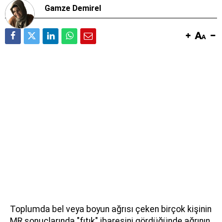
Gamze Demirel
Toplumda bel veya boyun ağrısı çeken birçok kişinin
MR sonuçlarında "fıtık" ibaresini gördüğünde ağrının