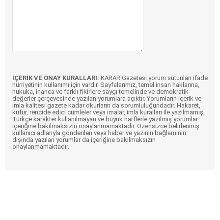
İÇERİK VE ONAY KURALLARI:
KARAR Gazetesi yorum sütunları ifade
hürriyetinin kullanımı için vardır. Sayfalarımız, temel insan haklarına,
hukuka, inanca ve farklı fikirlere saygı temelinde ve demokratik
değerler çerçevesinde yazılan yorumlara açıktır. Yorumların içerik ve
imla kalitesi gazete kadar okurların da sorumluluğundadır. Hakaret,
küfür, rencide edici cümleler veya imalar, imla kuralları ile yazılmamış,
Türkçe karakter kullanılmayan ve büyük harflerle yazılmış yorumlar
içeriğine bakılmaksızın onaylanmamaktadır. Özensizce belirlenmiş
kullanıcı adlarıyla gönderilen veya haber ve yazının bağlamının
dışında yazılan yorumlar da içeriğine bakılmaksızın
onaylanmamaktadır.