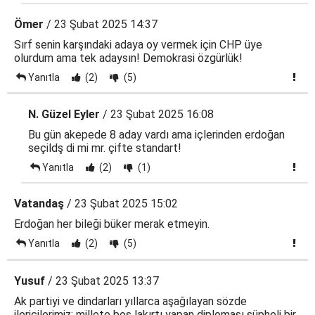
Ömer
/ 23 Şubat 2025 14:37
Sırf senin karşındaki adaya oy vermek için CHP üye
olurdum ama tek adaysın! Demokrasi özgürlük!
Yanıtla
(2)
(5)
N. Güzel Eyler
/ 23 Şubat 2025 16:08
Bu gün akepede 8 aday vardı ama içlerinden erdoğan
seçildş di mi mr. çifte standart!
Yanıtla
(2)
(1)
Vatandaş
/ 23 Şubat 2025 15:02
Erdoğan her bileği büker merak etmeyin.
Yanıtla
(2)
(5)
Yusuf
/ 23 Şubat 2025 13:37
Ak partiyi ve dindarları yıllarca aşağılayan sözde
ilericilerimiz; millete boş lakırtı yapan diploması şüpheli bir