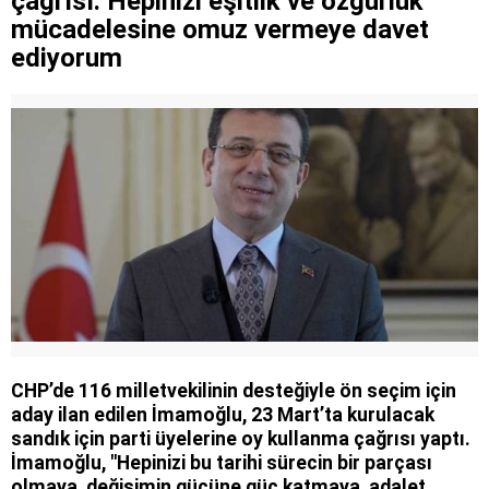
çağrısı: Hepinizi eşitlik ve özgürlük
mücadelesine omuz vermeye davet
ediyorum
CHP’de 116 milletvekilinin desteğiyle ön seçim için
aday ilan edilen İmamoğlu, 23 Mart’ta kurulacak
sandık için parti üyelerine oy kullanma çağrısı yaptı.
İmamoğlu, "Hepinizi bu tarihi sürecin bir parçası
olmaya, değişimin gücüne güç katmaya, adalet,