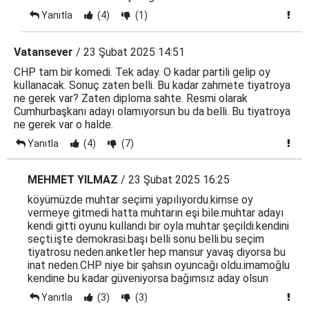
Yanıtla
(4)
(1)
Vatansever
/ 23 Şubat 2025 14:51
CHP tam bir komedi. Tek aday. O kadar partili gelip oy
kullanacak. Sonuç zaten belli. Bu kadar zahmete tiyatroya
ne gerek var? Zaten diploma sahte. Resmi olarak
Cumhurbaşkanı adayı olamıyorsun bu da belli. Bu tiyatroya
ne gerek var o halde.
Yanıtla
(4)
(7)
MEHMET YILMAZ
/ 23 Şubat 2025 16:25
köyümüzde muhtar seçimi yapılıyordu.kimse oy
vermeye gitmedi hatta muhtarın eşi bile.muhtar adayı
kendi gitti oyunu kullandı bir oyla muhtar şeçildi.kendini
seçti.işte demokrasi.başı belli sonu belli.bu seçim
tiyatrosu neden.anketler hep mansur yavaş diyorsa bu
inat neden.CHP niye bir şahsın oyuncağı oldu.imamoğlu
kendine bu kadar güveniyorsa bağımsız aday olsun
Yanıtla
(3)
(3)