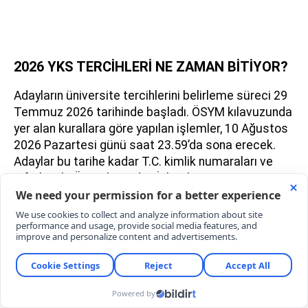
2026 YKS TERCİHLERİ NE ZAMAN BİTİYOR?
Adayların üniversite tercihlerini belirleme süreci 29
Temmuz 2026 tarihinde başladı. ÖSYM kılavuzunda
yer alan kurallara göre yapılan işlemler, 10 Ağustos
2026 Pazartesi günü saat 23.59’da sona erecek.
Adaylar bu tarihe kadar T.C. kimlik numaraları ve
şifreleriyle ÖSYM’nin Aday İşlemleri Sistemi
(ais.osym.gov.tr) veya mobil uygulaması üzerinden
tercih listelerinde değişiklik yapabilecekler.
2026YKS TERCİH SONUÇLARI NE ZAMAN
AÇIKLANACAK?
Tercih döneminin 10 Ağustos'ta tamamlanmasının
hemen ardından ÖSYM'nin bilgisayar destekli